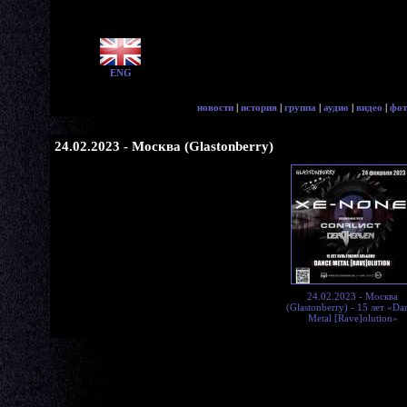
ENG
новости
|
история
|
группа
|
аудио
|
видео
|
фот
24.02.2023 - Москва (Glastonberry)
24.02.2023 - Москва
(Glastonberry) - 15 лет «Da
Metal [Rave]olution»