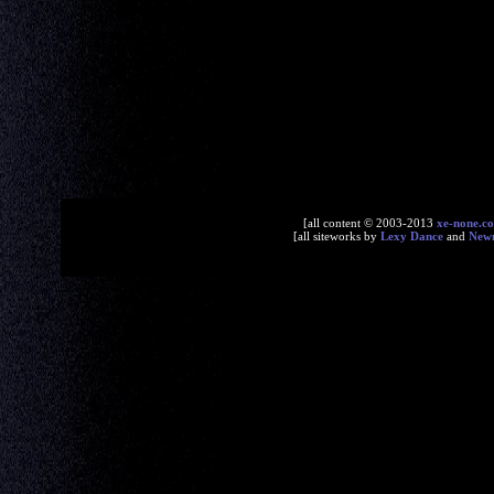
[all content © 2003-2013
xe-none.c
[all siteworks by
Lexy Dance
and
New