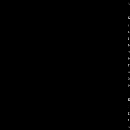
2
К
2
1
1
1
3
3
1
2
2
2
К
0
1
1
2