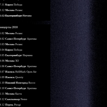
7.11
Киров
Победа
8.12
Москва
Релакс
5.12
Екатеринбург
Nirvana
онцерты 2010
5.02
Москва
Релакс
4.02
Санкт-Петербург
Арктика
0.03
Москва
Релакс
3.04
Киров
Победа
9.05
Екатеринбург
Нирвана
4.06
Москва
ХО
5.06
Санкт-Петербург
Арктика
3.07
Ижевск
HellMark Open Air
6.09
Ижевск
Qwerty
1.10
Нижний Новгород
Rocco
0.10
Санкт-Петербург
Арктика
6.11
Москва
Каста
8.12
Сыктывкар
Nemo
4.12
Пермь
Pirogi