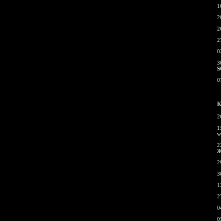
1
2
2
2
0
3
S
0
К
2
1
w
2
Ж
2
3
1
2
0
0