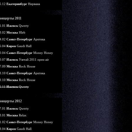
5.12
Екатеринбург
Нирвана
онцерты 2011
1.01
Ижевск
Qwerty
3.02
Москва
Hleb
4.02
Санкт-Петербург
Арктика
6.04
Киров
Gaudi Hall
0.04
Санкт-Петербург
Money Honey
0.07
Ижевск
Улетай 2011 open-air
7.09
Москва
Rock House
8.10
Санкт-Петербург
Арктика
9.10
Москва
Rock House
6.11
Ижевск
Qwerty
онцерты 2012
7.01
Ижевск
Qwerty
3.01
Москва
Relax
1.02
Санкт-Петербург
Money Honey
8.04
Киров
Gaudi Hall