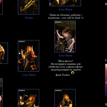
D
Lexy Dance
Прям на обложку альбома с
Fucker
подписью - you will be dead =)
Lexy Dance
С
Мега-фотго!
Беснующаяся машина для
убийства Lexy и философски-
медитирующий на заднем
Lexy Dance
фоне Fucker.
П