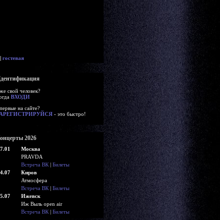
|
гостевая
дентификация
же свой человек?
огда
ВХОДИ
первые на сайте?
АРЕГИСТРИРУЙСЯ
- это быстро!
онцерты 2026
7.01
Москва
PRAVDA
Встреча ВК
|
Билеты
4.07
Киров
Атмосфера
Встреча ВК
|
Билеты
5.07
Ижевск
Иж Выль open air
Встреча ВК
|
Билеты