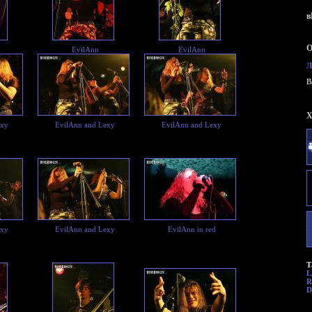
в
О
EvilAnn
EvilAnn
Л
B
X
exy
EvilAnn and Lexy
EvilAnn and Lexy
exy
EvilAnn and Lexy
EvilAnn in red
Т
L
R
D