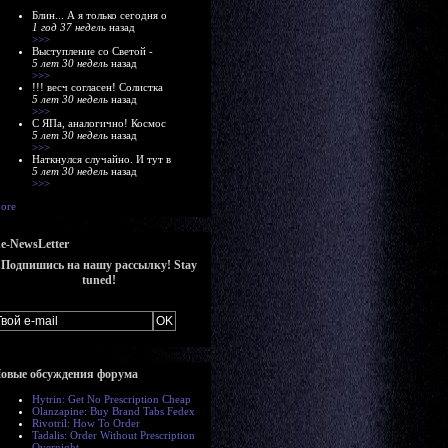
Блин... А я только сегодня о
1 год 37 недель
назад
>>>
Выступление со Светой -
5 лет 30 недель
назад
>>>
!!! весч согласен! Солистка
5 лет 30 недель
назад
>>>
С ЯПа, аналогично! Космос
5 лет 30 недель
назад
>>>
Наткнулся случайно. И тут в
5 лет 30 недель
назад
>>>
ore
e-NewsLetter
Подпишись на нашу рассылку! Stay
tuned!
овые обсуждения форума
Hytrin: Get No Prescription Cheap
Olanzapine: Buy Brand Tabs Fedex
Rivotril: How To Order
Tadalis: Order Without Prescription
Overnight