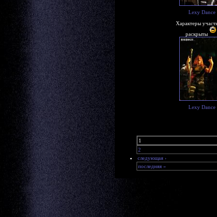
Lexy Dance
Характеры участ
раскрыты
Lexy Dance
1
2
следующая ›
последняя »