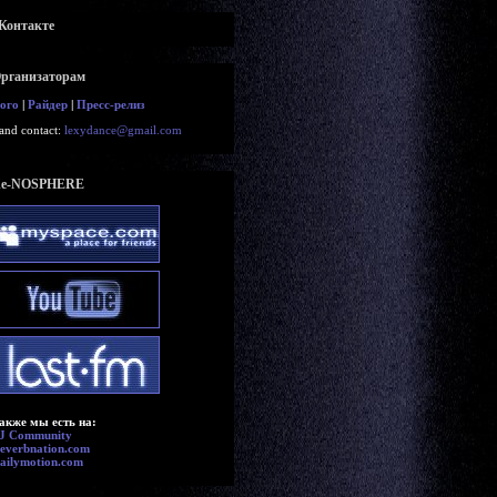
Контакте
рганизаторам
ого
|
Райдер
|
Пресс-релиз
and contact:
lexydance@gmail.com
e-NOSPHERE
акже мы есть на:
J Community
everbnation.com
ailymotion.com