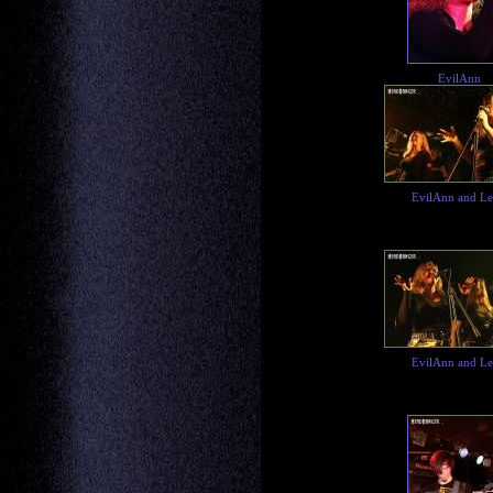
EvilAnn
EvilAnn and L
EvilAnn and L