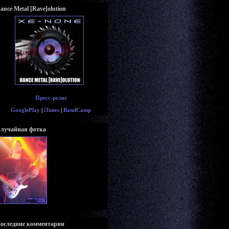
ance Metal [Rave]olution
Пресс-релиз
GooglePlay
|
iTunes
|
BandCamp
лучайная фотка
оследние комментарии