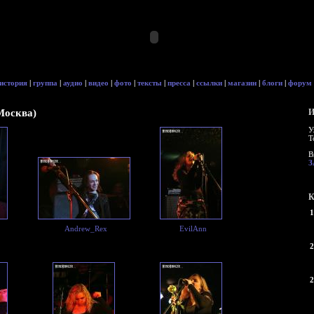
история
|
группа
|
аудио
|
видео
|
фото
|
тексты
|
пресса
|
ссылки
|
магазин
|
блоги
|
форум
(Москва)
И
У
Т
В
З
К
1
Andrew_Rex
EvilAnn
2
2