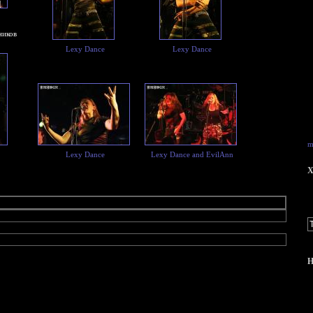
ников
Lexy Dance
Lexy Dance
m
Lexy Dance
Lexy Dance and EvilAnn
X
Н