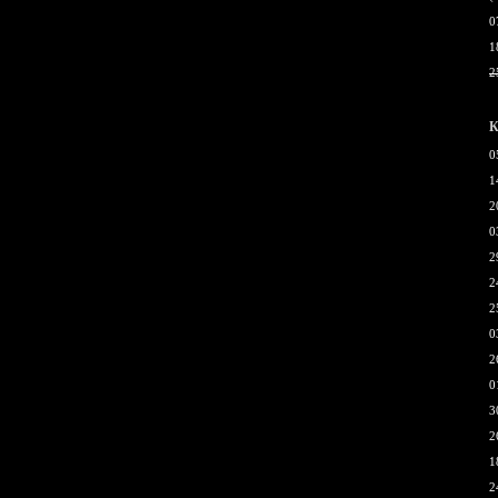
0
1
2
К
0
1
2
0
2
2
2
0
2
0
3
2
1
2