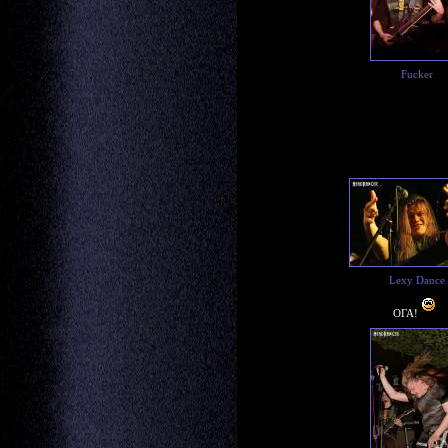
Fucker
Lexy Dance
ОГА!