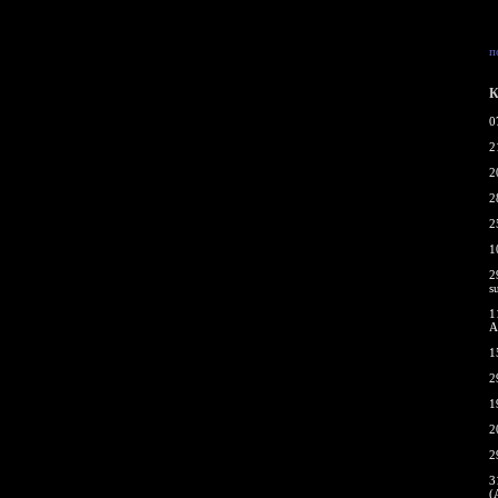
п
К
0
2
2
2
2
1
2
s
1
A
1
2
1
2
2
3
(