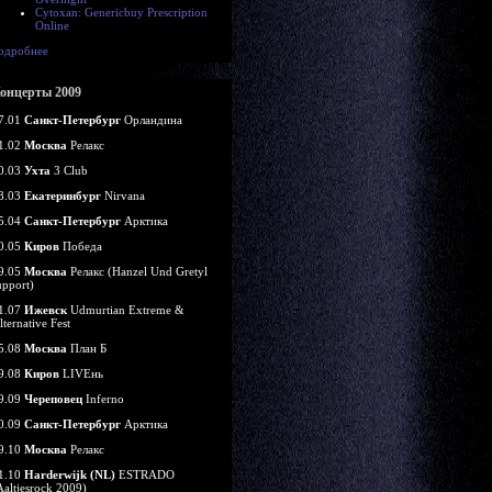
Cytoxan: Genericbuy Prescription
Online
одробнее
онцерты 2009
7.01
Санкт-Петербург
Орландина
1.02
Москва
Релакс
0.03
Ухта
3 Club
8.03
Екатеринбург
Nirvana
5.04
Санкт-Петербург
Арктика
0.05
Киров
Победа
9.05
Москва
Релакс (Hanzel Und Gretyl
upport)
1.07
Ижевск
Udmurtian Extreme &
lternative Fest
5.08
Москва
План Б
9.08
Киров
LIVEнь
9.09
Череповец
Inferno
0.09
Санкт-Петербург
Арктика
9.10
Москва
Релакс
1.10
Harderwijk (NL)
ESTRADO
Aaltjesrock 2009)