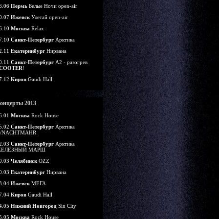
6.06
Пермь
Белые Ночи open-air
0.07
Ижевск
Улетай open-air
6.10
Москва
Relax
7.10
Санкт-Петербург
Арктика
2.11
Екатеринбург
Нирвана
0.11
Санкт-Петербург
А2 - разогрев
COOTER
!
7.12
Киров
Gaudi Hall
онцерты 2013
6.01
Москва
Rock House
5.02
Санкт-Петербург
Арктика
/NACHTMAHR
2.03
Санкт-Петербург
Арктика
ЕЛЕЗНЫЙ МАРШ
9.03
Челябинск
OZZ
0.03
Екатеринбург
Нирвана
3.04
Ижевск
МЕГА
7.04
Киров
Gaudi Hall
4.05
Нижний Новгород
Sin City
5.05
Москва
Rock House