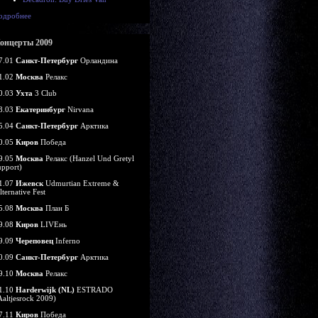
одробнее
онцерты 2009
7.01
Санкт-Петербург
Орландина
1.02
Москва
Релакс
0.03
Ухта
3 Club
8.03
Екатеринбург
Nirvana
5.04
Санкт-Петербург
Арктика
0.05
Киров
Победа
9.05
Москва
Релакс (Hanzel Und Gretyl
upport)
1.07
Ижевск
Udmurtian Extreme &
lternative Fest
5.08
Москва
План Б
9.08
Киров
LIVEнь
9.09
Череповец
Inferno
0.09
Санкт-Петербург
Арктика
9.10
Москва
Релакс
1.10
Harderwijk (NL)
ESTRADO
Aaltjesrock 2009)
7.11
Киров
Победа