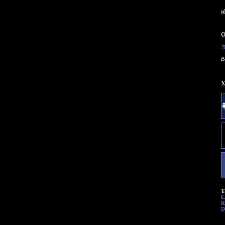
в
О
Л
B
X
Т
L
R
D