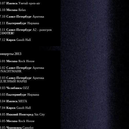
0.07
Ижевск
Улетай open-air
6.10
Москва
Relax
7.10
Санкт-Петербург
Арктика
2.11
Екатеринбург
Нирвана
0.11
Санкт-Петербург
А2 - разогрев
COOTER
!
7.12
Киров
Gaudi Hall
онцерты 2013
6.01
Москва
Rock House
5.02
Санкт-Петербург
Арктика
/NACHTMAHR
2.03
Санкт-Петербург
Арктика
ЕЛЕЗНЫЙ МАРШ
9.03
Челябинск
OZZ
0.03
Екатеринбург
Нирвана
3.04
Ижевск
МЕГА
7.04
Киров
Gaudi Hall
4.05
Нижний Новгород
Sin City
5.05
Москва
Rock House
8.05
Череповец
Camelot