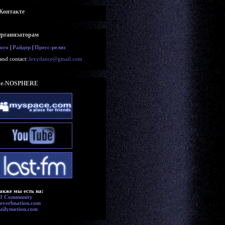
Контакте
рганизаторам
ого
|
Райдер
|
Пресс-релиз
and contact:
lexydance@gmail.com
e-NOSPHERE
акже мы есть на:
J Community
everbnation.com
ailymotion.com