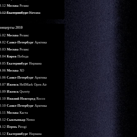
8.12
Москва
Релакс
5.12
Екатеринбург
Nirvana
онцерты 2010
5.02
Москва
Релакс
4.02
Санкт-Петербург
Арктика
0.03
Москва
Релакс
3.04
Киров
Победа
9.05
Екатеринбург
Нирвана
4.06
Москва
ХО
5.06
Санкт-Петербург
Арктика
3.07
Ижевск
HellMark Open Air
6.09
Ижевск
Qwerty
1.10
Нижний Новгород
Rocco
0.10
Санкт-Петербург
Арктика
6.11
Москва
Каста
8.12
Сыктывкар
Nemo
4.12
Пермь
Pirogi
5.12
Екатеринбург
Нирвана