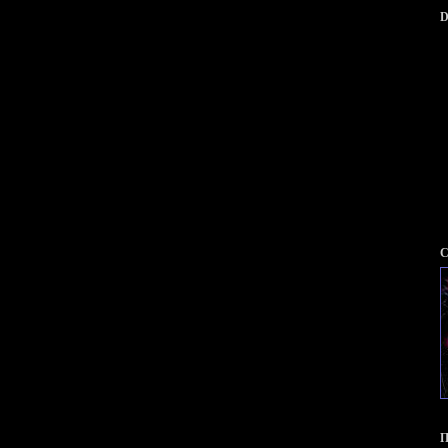
D
С
П