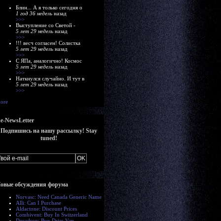
Блин... А я только сегодня о
1 год 36 недель
назад
>>>
Выступление со Светой -
5 лет 29 недель
назад
>>>
!!! весч согласен! Солистка
5 лет 29 недель
назад
>>>
С ЯПа, аналогично! Космос
5 лет 29 недель
назад
>>>
Наткнулся случайно. И тут в
5 лет 29 недель
назад
>>>
ore
e-NewsLetter
Подпишись на нашу рассылку! Stay
tuned!
овые обсуждения форума
Norvasc: Need Canada Generic Name
Alli: Can I Purchase
Aldactone: Discount Prices
Combivent: Buy In Switzerland
Decadron: Buy Dries Van