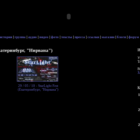
история
|
группа
|
аудио
|
видео
|
фото
|
тексты
|
пресса
|
ссылки
|
магазин
|
блоги
|
форум
(Екатеринбург, "Нирвана")
И
У
Т
В
З
29 / 05 / 10 - StarLight Fest
К
(Екатеринбург, "Нирвана")
1
2
2