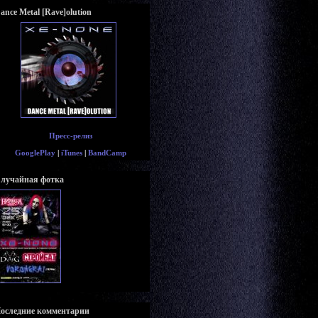
ance Metal [Rave]olution
Пресс-релиз
GooglePlay
|
iTunes
|
BandCamp
лучайная фотка
оследние комментарии