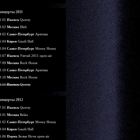
онцерты 2011
1.01
Ижевск
Qwerty
3.02
Москва
Hleb
4.02
Санкт-Петербург
Арктика
6.04
Киров
Gaudi Hall
0.04
Санкт-Петербург
Money Honey
0.07
Ижевск
Улетай 2011 open-air
7.09
Москва
Rock House
8.10
Санкт-Петербург
Арктика
9.10
Москва
Rock House
6.11
Ижевск
Qwerty
онцерты 2012
7.01
Ижевск
Qwerty
3.01
Москва
Relax
1.02
Санкт-Петербург
Money Honey
8.04
Киров
Gaudi Hall
6.06
Пермь
Белые Ночи open-air