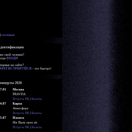
|
гостевая
дентификация
же свой человек?
огда
ВХОДИ
первые на сайте?
АРЕГИСТРИРУЙСЯ
- это быстро!
онцерты 2026
7.01
Москва
PRAVDA
Встреча ВК
|
Билеты
4.07
Киров
Атмосфера
Встреча ВК
|
Билеты
5.07
Ижевск
Иж Выль open air
Встреча ВК
|
Билеты