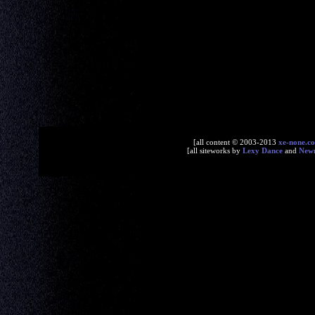
[all content © 2003-2013
xe-none.c
[all siteworks by
Lexy Dance
and
New