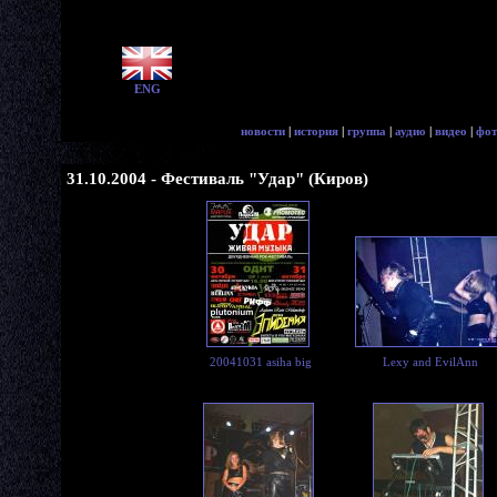
ENG
новости
|
история
|
группа
|
аудио
|
видео
|
фот
31.10.2004 - Фестиваль "Удар" (Киров)
20041031 asiha big
Lexy and EvilAnn