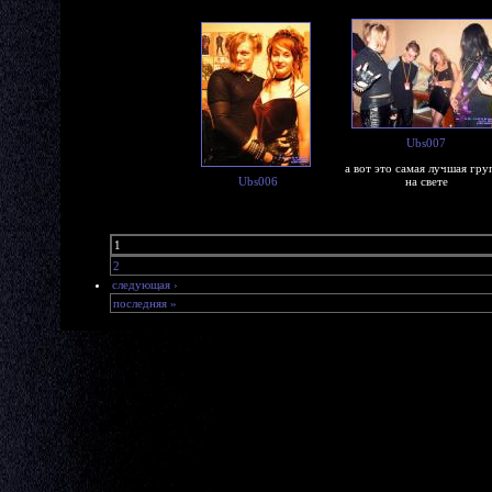
Ubs007
а вот это самая лучшая гру
Ubs006
на свете
1
2
следующая ›
последняя »