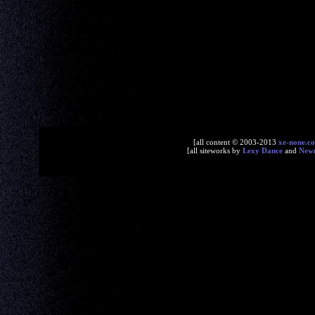
[all content © 2003-2013
xe-none.c
[all siteworks by
Lexy Dance
and
New