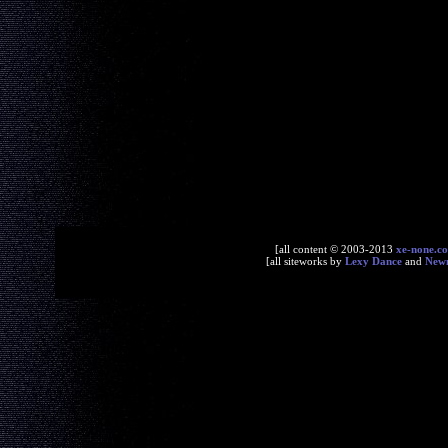
[all content © 2003-2013
xe-none.c
[all siteworks by
Lexy Dance
and
New