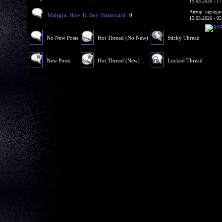
15.03.2026 - 17
Автор: ragingac
Malegra: How To Buy Mastercard
0
15.03.2026 - 05
No New Posts
Hot Thread (No New)
Sticky Thread
New Posts
Hot Thread (New)
Locked Thread