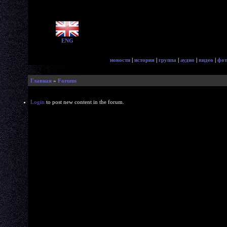
ENG
новости
|
история
|
группа
|
аудио
|
видео
|
фот
Главная
»
Forums
Login
to post new content in the forum.