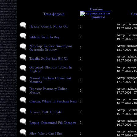
Ответов
Тема форума
Соз
Автор: lifetime
Hyzaar: Generic No Rx Otc
0
19.07.2026 - 08
Автор: lifetime
Sildalis: Want To Buy
0
19.07.2026 - 07
Nimotop: Generic Nimodipine
Автор: ragingac
0
Overnight Delivery
18.07.2026 - 16
Автор: ragingac
Tadalis: Sx For Sale 847X1
0
18.07.2026 - 15
Glucotrol: Discount Tablets In
Автор: ragingac
0
England
18.07.2026 - 15
Nizoral: Purchase Online Fast
Автор: ragingac
0
Montana
17.07.2026 - 11
Digoxin: Pharmacy Online
Автор: ragingac
0
Mexico
17.07.2026 - 07
Автор: lifetime
Cleocin: Where To Purchase Next
0
16.07.2026 - 16
Автор: lifetime
Prilosec: Bulk For Sale
0
16.07.2026 - 10
Автор: ragingac
Requip: Discounted Pill Cheapest
0
16.07.2026 - 07
Автор: ragingac
Pilex: Where Can I Buy
0
16.07.2026 - 07