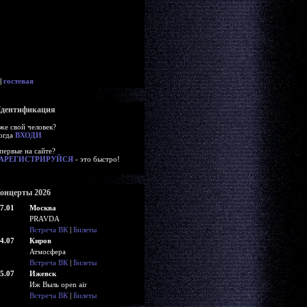
|
гостевая
дентификация
же свой человек?
огда
ВХОДИ
первые на сайте?
АРЕГИСТРИРУЙСЯ
- это быстро!
онцерты 2026
7.01
Москва
PRAVDA
Встреча ВК
|
Билеты
4.07
Киров
Атмосфера
Встреча ВК
|
Билеты
5.07
Ижевск
Иж Выль open air
Встреча ВК
|
Билеты