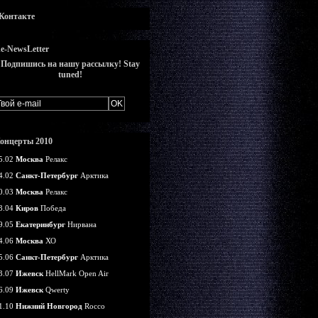
Контакте
e-NewsLetter
Подпишись на нашу рассылку! Stay
tuned!
онцерты 2010
5.02
Москва
Релакс
4.02
Санкт-Петербург
Арктика
0.03
Москва
Релакс
3.04
Киров
Победа
9.05
Екатеринбург
Нирвана
4.06
Москва
ХО
5.06
Санкт-Петербург
Арктика
3.07
Ижевск
HellMark Open Air
6.09
Ижевск
Qwerty
1.10
Нижний Новгород
Rocco