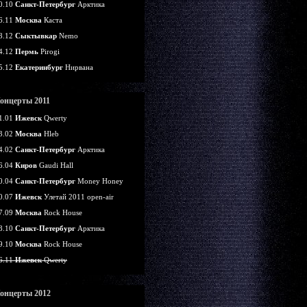
0.10
Санкт-Петербург
Арктика
6.11
Москва
Каста
8.12
Сыктывкар
Nemo
4.12
Пермь
Pirogi
5.12
Екатеринбург
Нирвана
онцерты 2011
1.01
Ижевск
Qwerty
3.02
Москва
Hleb
4.02
Санкт-Петербург
Арктика
6.04
Киров
Gaudi Hall
0.04
Санкт-Петербург
Money Honey
0.07
Ижевск
Улетай 2011 open-air
7.09
Москва
Rock House
8.10
Санкт-Петербург
Арктика
9.10
Москва
Rock House
6.11
Ижевск
Qwerty
онцерты 2012