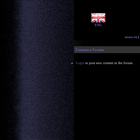
ENG
новости
|
Главная
»
Forums
Login
to post new content in the forum.