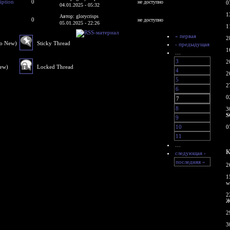
iption
0
не доступно
0
04.01.2025 - 05:32
1
Автор: glorycrisps
0
не доступно
05.01.2025 - 22:26
1
« первая
2
No New)
Sticky Thread
‹ предыдущая
1
…
3
2
New)
Locked Thread
4
2
5
2
6
0
7
8
3
S
9
10
0
11
…
К
следующая ›
последняя »
2
1
w
2
Ж
2
3