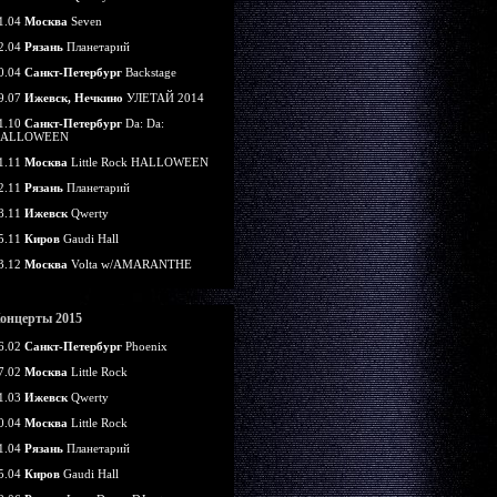
1.04
Москва
Seven
2.04
Рязань
Планетарий
0.04
Санкт-Петербург
Backstage
9.07
Ижевск, Нечкино
УЛЕТАЙ 2014
1.10
Санкт-Петербург
Da: Da:
ALLOWEEN
1.11
Москва
Little Rock HALLOWEEN
2.11
Рязань
Планетарий
8.11
Ижевск
Qwerty
5.11
Киров
Gaudi Hall
3.12
Москва
Volta w/AMARANTHE
онцерты 2015
6.02
Санкт-Петербург
Phoenix
7.02
Москва
Little Rock
1.03
Ижевск
Qwerty
0.04
Москва
Little Rock
1.04
Рязань
Планетарий
5.04
Киров
Gaudi Hall