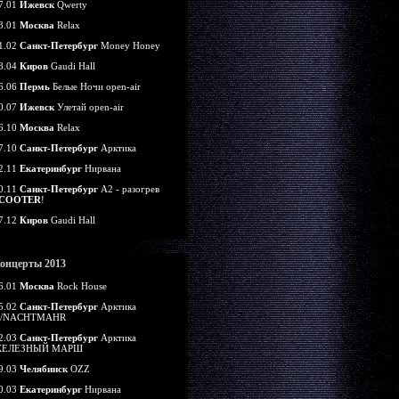
7.01
Ижевск
Qwerty
3.01
Москва
Relax
1.02
Санкт-Петербург
Money Honey
8.04
Киров
Gaudi Hall
6.06
Пермь
Белые Ночи open-air
0.07
Ижевск
Улетай open-air
6.10
Москва
Relax
7.10
Санкт-Петербург
Арктика
2.11
Екатеринбург
Нирвана
0.11
Санкт-Петербург
А2 - разогрев
COOTER
!
7.12
Киров
Gaudi Hall
онцерты 2013
6.01
Москва
Rock House
5.02
Санкт-Петербург
Арктика
/NACHTMAHR
2.03
Санкт-Петербург
Арктика
ЕЛЕЗНЫЙ МАРШ
9.03
Челябинск
OZZ
0.03
Екатеринбург
Нирвана