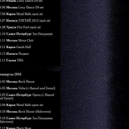
8.06
Рязань
Lexy Dance DJ-set
9.06
Москва
Lexy Dance DJ-set
7.06
Киров
Metal Balls open air
8.07
Ижевск
УЛЕТАЙ 2015 open air
1.08
Уржум
Fire Fuel open air
1.10
Санкт-Петербург
Зал Ожидания
1.11
Москва
Mona Club
3.11
Киров
Gaudi Hall
0.11
Ижевск
Подвал
1.11
Глазов
TBA
онцерты 2016
6.03
Москва
Rock House
5.05
Москва
Volta (c Hanzel und Gretyl)
6.05
Санкт-Петербург
Opera (c Hanzel
nd Gretyl)
5.06
Киров
Metal Balls open-air
8.10
Москва
Rock House (Haloween)
9.10
Санкт-Петербург
Зал Ожидания
Haloween)
7.12
Киров
Black Rose