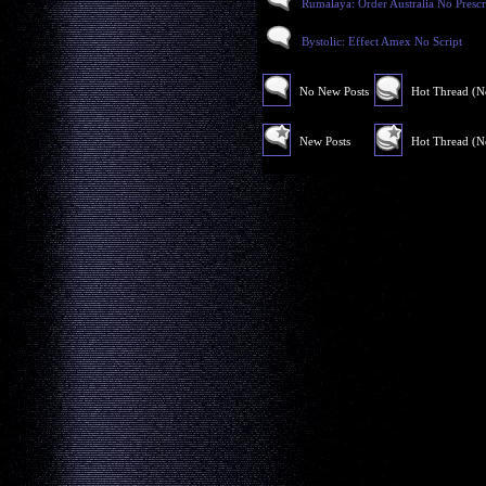
Rumalaya: Order Australia No Prescr
Bystolic: Effect Amex No Script
No New Posts
Hot Thread (
New Posts
Hot Thread (