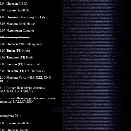
3.04
Ижевск
МЕГА
7.04
Киров
Gaudi Hall
4.05
Нижний Новгород
Sin City
5.05
Москва
Rock House
8.05
Череповец
Camelot
9.05
Вологда
Оливер
0.07
Ижевск
УЛЕТАЙ open-air
4.09
Turku (FI)
Klubi
5.09
Tampere (FI)
Klubi
6.09
Kuopio (FI)
Henry's Pub
7.09
Helsinki (FI)
On The Rocks
2.10
Москва
Volta w/HANZEL UND
RETYL
3.10
Санкт-Петербург
Арктика
/HANZEL UND GRETYL
6.10
Санкт-Петербург
Арктика Самый
трашный HALLOWEEN
онцерты 2014
1.03
Киров
Gaudi Hall
5.03
Ижевск
Qwerty