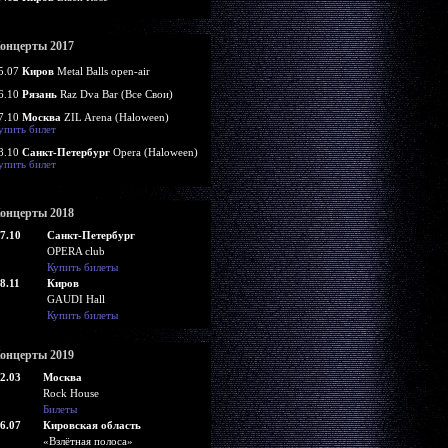
онцерты 2017
5.07
Киров
Metal Balls open-air
6.10
Рязань
Raz Dva Bar (Все Свои)
7.10
Москва
ZIL Arena (Haloween)
упить билет
8.10
Санкт-Петербург
Opera (Haloween)
упить билет
онцерты 2018
7.10
Санкт-Петербург
OPERA club
Купить билеты
8.11
Киров
GAUDI Hall
Купить билеты
онцерты 2019
2.03
Москва
Rock House
Билеты
6.07
Кировская область
«Взлётная полоса»