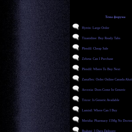
Тема форума
Hytrin: Large Order
Tizanidine: Buy Ready Tabs
Plendil: Cheap Sale
Zebeta: Can I Purchase
Plendil: Where To Buy Next
Zanaflex: Order Online Canada Ahzi
Arcoxia: Does Come In Generic
Tricor: Is Generic Available
Lamisil: Where Can I Buy
Meridia: Pharmacy 15Mg No Doctor
Brahmi: 3 Days Delivery