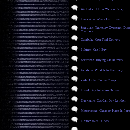
Wellbutrin: Order Without Script Bi
Fluoxetine: Where Can I Buy
Singulair: Pharmacy Overnight Disc
Medicine
Cymbalta: Cost Find Delivery
Lithium: Can I Buy
Bactroban: Buying Uk Delivery
Antabuse: What Is In Pharmacy
Zetia: Order Online Cheap
Lotrel: Buy Injection Online
Fluoxetine: Cvs Can Buy London
Minocycline: Cheapest Place In Por
Lipitor: Want To Buy