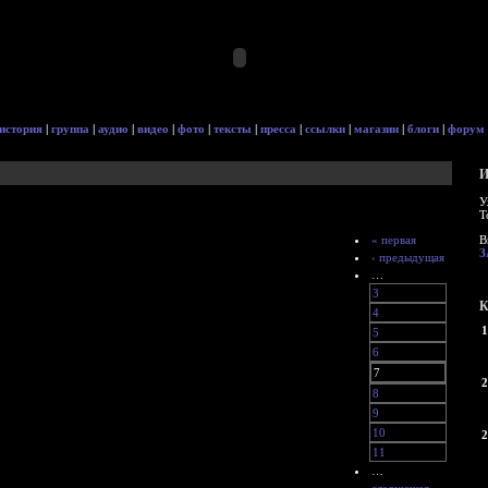
история
|
группа
|
аудио
|
видео
|
фото
|
тексты
|
пресса
|
ссылки
|
магазин
|
блоги
|
форум
И
У
Т
« первая
В
З
‹ предыдущая
…
3
К
4
1
5
6
7
2
8
9
10
2
11
…
следующая ›