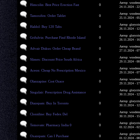
Автор: woodens
Himcolin: Best Price Erection Fast
0
24.11.2024 - 22
Автор: woodens
Tamoxifen: Order Tablet
0
25.11.2024 - 05
Автор: glorycri
Haldol: Buy 120 Tabs
0
26.11.2024 - 12
Автор: glorycri
Grifulvin: Purchase Find Rhode Island
0
26.11.2024 - 16
Автор: woodens
Advair Diskus: Order Cheap Brand
0
27.11.2024 - 07
Автор: woodens
Slimex: Discount Price South Africa
0
29.11.2024 - 00
Автор: woodens
Aceon: Cheap No Prescription Mexico
0
29.11.2024 - 07
Автор: woodens
Olanzapine: Cost Ozace
0
29.11.2024 - 17
Автор: glorycri
Singulair: Prescription Drug Assistance
0
30.11.2024 - 12
Автор: glorycri
Diazepam: Buy In Toronto
0
30.11.2024 - 12
Автор: woodens
Clonidine: Buy Fedex Del
0
30.11.2024 - 15
Автор: glorycri
Temovate: Pharmacy India 0
0
01.12.2024 - 02
Автор: glorycri
Oxazepam: Can I Purchase
0
01.12.2024 - 08