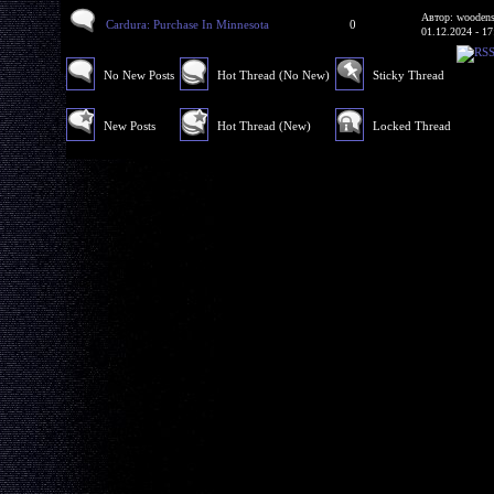
Автор: woodens
Cardura: Purchase In Minnesota
0
01.12.2024 - 17
No New Posts
Hot Thread (No New)
Sticky Thread
New Posts
Hot Thread (New)
Locked Thread