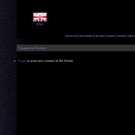
ENG
новости
|
история
|
группа
|
аудио
|
видео
|
фот
Главная
»
Forums
Login
to post new content in the forum.