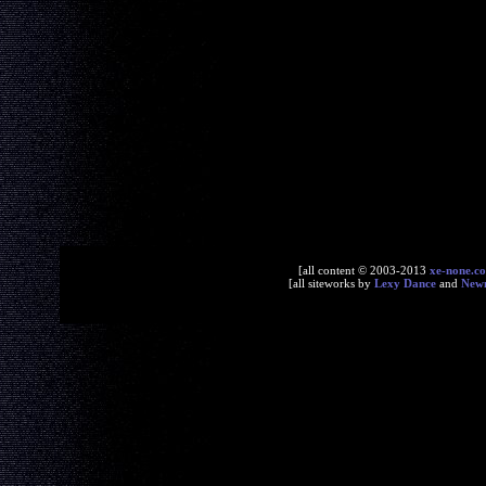
[all content © 2003-2013
xe-none.c
[all siteworks by
Lexy Dance
and
New