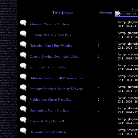
Соз
Тема форума
Ответов
Автор: glorycri
Atrovent: Want To Purchase
0
20.11.2024 - 17
Автор: glorycri
Lotensin: Best Buy Preis Pills
0
21.11.2024 - 06
Автор: glorycri
Nolvadex: Can I Buy Valodex
0
22.11.2024 - 03
Автор: woodens
Cleocin: Buying Overnight Tablets
0
22.11.2024 - 06
Автор: woodens
Azulfidine: Buy In Dallas
0
22.11.2024 - 10
Автор: woodens
Diflucan: Discount Pill Pharmaceutical
0
22.11.2024 - 10
Автор: glorycri
Protonix: Purchase Saturday Delivery
0
23.11.2024 - 04
Автор: woodens
Meldonium: Cheap Next Day
0
23.11.2024 - 18
Автор: glorycri
Dramamine: Can I Purchase
0
23.11.2024 - 22
Автор: glorycri
Risperdal: Buy Online Rx
0
24.11.2024 - 05
Автор: woodens
Deltasone: Cost Aberdeen
0
24.11.2024 - 11