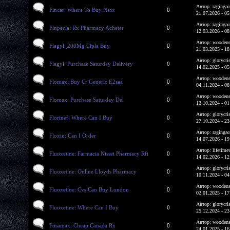
Автор: ragingac
Fincar: Where To Buy Next
0
21.07.2026 - 05
Автор: ragingac
Finpecia: Rx Pharmacy Acheter
0
12.03.2026 - 08
Автор: woodens
Flagyl: 200Mg Cipla Buy
0
21.03.2025 - 18
Автор: glorycri
Flagyl: Purchase Saturday Delivery
0
14.02.2025 - 05
Автор: woodens
Flomax: Buy Cr Generic E2saa
0
04.11.2024 - 08
Автор: woodens
Flomax: Purchase Saturday Del
0
13.10.2024 - 01
Автор: glorycri
Florinef: Where Can I Buy
0
27.10.2024 - 23
Автор: ragingac
Floxin: Can I Order
0
14.07.2026 - 19
Автор: lifetime
Fluoxetine: Farmacia Nissei Pharmacy Rfi
0
14.02.2026 - 12
Автор: glorycri
Fluoxetine: Online Lloyds Pharmacy
0
10.11.2024 - 04
Автор: woodens
Fluoxetine: Cvs Can Buy London
0
02.01.2025 - 17
Автор: glorycri
Fluoxetine: Where Can I Buy
0
25.12.2024 - 23
Автор: woodens
Fosamax: Cheap Canada Rx
0
24.01.2025 - 16