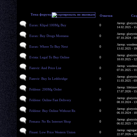
Тема форума
Ответов
Соз
Автор: glorycri
Eurax: Klipal 100Mg Buy
0
14.02.2025 - 15
Автор: glorycri
Eurax: Buy Drugs Montana
0
07.10.2024 - 04
Автор: woodens
Eurax: Where To Buy Next
0
13.02.2025 - 19
Автор: glorycri
Evista: Legal To Buy Online
0
18.03.2025 - 12
Автор: woodens
Famvir: And Price List
0
07.01.2025 - 11
Автор: glorycri
Famvir: Buy In Lethbridge
0
11.03.2025 - 03
Автор: lifetime
Feldene: 200Mg Order
0
17.07.2026 - 15
Автор: glorycri
Feldene: Online Fast Delivery
0
08.10.2024 - 13
Автор: glorycri
Feldene: Buy Online Without Rx
0
06.10.2024 - 18
Автор: glorycri
Femara: No Rx Internet Shop
0
06.02.2025 - 19
Автор: ragingac
Finast: Low Price Western Union
0
22.07.2026 - 18