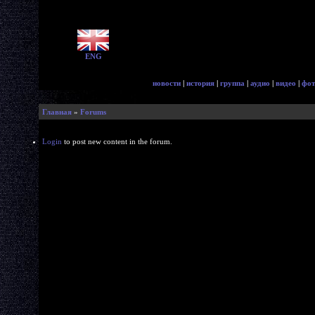
ENG
новости
|
история
|
группа
|
аудио
|
видео
|
фот
Главная
»
Forums
Login
to post new content in the forum.