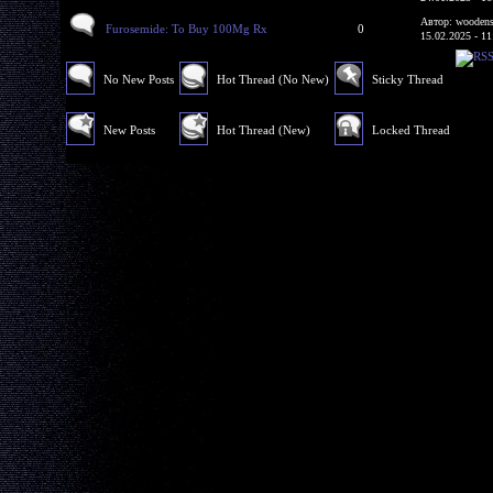
Автор: woodens
Furosemide: To Buy 100Mg Rx
0
15.02.2025 - 11
No New Posts
Hot Thread (No New)
Sticky Thread
New Posts
Hot Thread (New)
Locked Thread