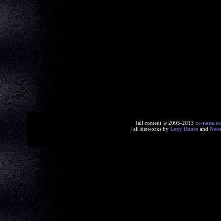
[all content © 2003-2013
xe-none.c
[all siteworks by
Lexy Dance
and
New