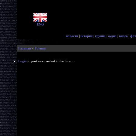
ENG
новости
|
история
|
группа
|
аудио
|
видео
|
фот
Главная
»
Forums
Login
to post new content in the forum.