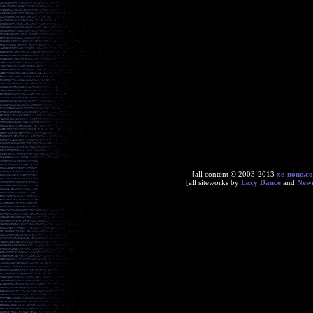
[all content © 2003-2013
xe-none.c
[all siteworks by
Lexy Dance
and
New