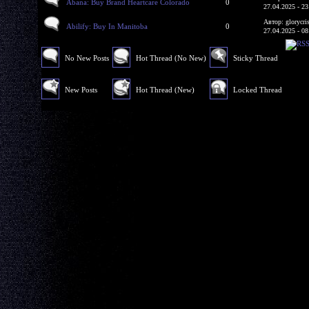
Abana: Buy Brand Heartcare Colorado
0
27.04.2025 - 23
Автор: glorycri
Abilify: Buy In Manitoba
0
27.04.2025 - 08
No New Posts
Hot Thread (No New)
Sticky Thread
New Posts
Hot Thread (New)
Locked Thread