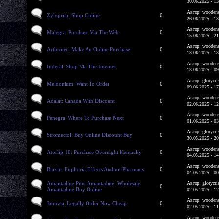
30.06.2025 - 13
Автор: woodens
Zyloprim: Shop Online
0
26.06.2025 - 13
Автор: woodens
Malegra: Purchase Via The Web
0
15.06.2025 - 21
Автор: woodens
Arthrotec: Make An Online Purchase
0
13.06.2025 - 13
Автор: woodens
Inderal: Shop Via The Internet
0
13.06.2025 - 09
Автор: glorycri
Meldonium: Want To Order
0
09.06.2025 - 17
Автор: woodens
Adalat: Canada With Discount
0
02.06.2025 - 12
Автор: woodens
Penegra: Where To Purchase Next
0
01.06.2025 - 03
Автор: glorycri
Stromectol: Buy Online Discount Buy
0
30.05.2025 - 20
Автор: woodens
Atorlip-10: Purchase Overnight Kentucky
0
04.05.2025 - 14
Автор: woodens
Biaxin: Euphoria Effects Andnot Pharmacy
0
04.05.2025 - 00
Amantadine Pms-Amantadine: Wholesale
Автор: glorycri
0
Amantadine Buy Online
02.05.2025 - 12
Автор: woodens
Januvia: Legally Order Now Cheap
0
02.05.2025 - 11
Автор: woodens