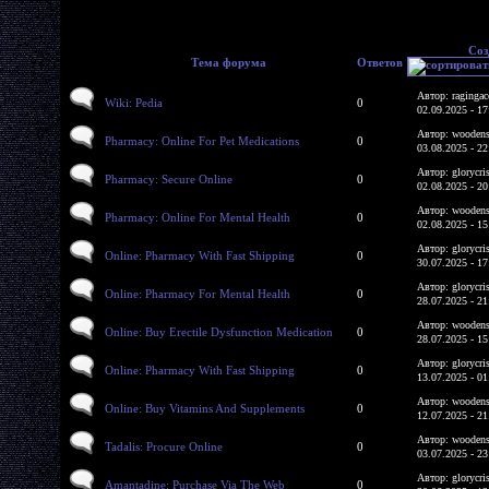
Соз
Тема форума
Ответов
Автор: ragingac
Wiki: Pedia
0
02.09.2025 - 17
Автор: woodens
Pharmacy: Online For Pet Medications
0
03.08.2025 - 22
Автор: glorycri
Pharmacy: Secure Online
0
02.08.2025 - 20
Автор: woodens
Pharmacy: Online For Mental Health
0
02.08.2025 - 15
Автор: glorycri
Online: Pharmacy With Fast Shipping
0
30.07.2025 - 17
Автор: glorycri
Online: Pharmacy For Mental Health
0
28.07.2025 - 21
Автор: woodens
Online: Buy Erectile Dysfunction Medication
0
28.07.2025 - 15
Автор: glorycri
Online: Pharmacy With Fast Shipping
0
13.07.2025 - 01
Автор: woodens
Online: Buy Vitamins And Supplements
0
12.07.2025 - 21
Автор: woodens
Tadalis: Procure Online
0
03.07.2025 - 23
Автор: glorycri
Amantadine: Purchase Via The Web
0