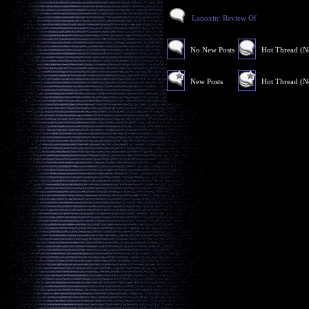
Lanoxin: Review Of
No New Posts
Hot Thread (
New Posts
Hot Thread (