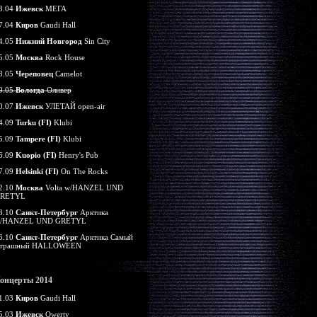
3.04
Ижевск
МЕГА
7.04
Киров
Gaudi Hall
4.05
Нижний Новгород
Sin City
5.05
Москва
Rock House
8.05
Череповец
Camelot
9.05
Вологда
Оливер
0.07
Ижевск
УЛЕТАЙ open-air
4.09
Turku (FI)
Klubi
5.09
Tampere (FI)
Klubi
6.09
Kuopio (FI)
Henry's Pub
7.09
Helsinki (FI)
On The Rocks
2.10
Москва
Volta w/HANZEL UND
RETYL
3.10
Санкт-Петербург
Арктика
/HANZEL UND GRETYL
6.10
Санкт-Петербург
Арктика Самый
трашный HALLOWEEN
онцерты 2014
1.03
Киров
Gaudi Hall
5.03
Ижевск
Qwerty