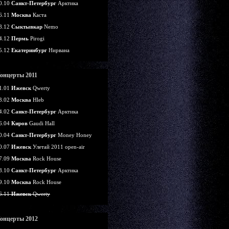
0.10
Санкт-Петербург
Арктика
6.11
Москва
Каста
8.12
Сыктывкар
Nemo
4.12
Пермь
Pirogi
5.12
Екатеринбург
Нирвана
онцерты 2011
1.01
Ижевск
Qwerty
3.02
Москва
Hleb
4.02
Санкт-Петербург
Арктика
6.04
Киров
Gaudi Hall
0.04
Санкт-Петербург
Money Honey
0.07
Ижевск
Улетай 2011 open-air
7.09
Москва
Rock House
8.10
Санкт-Петербург
Арктика
9.10
Москва
Rock House
6.11
Ижевск
Qwerty
онцерты 2012