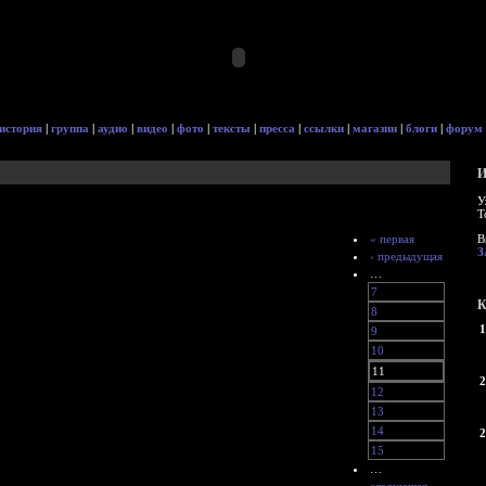
история
|
группа
|
аудио
|
видео
|
фото
|
тексты
|
пресса
|
ссылки
|
магазин
|
блоги
|
форум
И
У
Т
« первая
В
З
‹ предыдущая
…
7
К
8
1
9
10
11
2
12
13
14
2
15
…
следующая ›