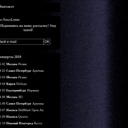
Контакте
e-NewsLetter
Подпишись на нашу рассылку! Stay
tuned!
онцерты 2010
5.02
Москва
Релакс
4.02
Санкт-Петербург
Арктика
0.03
Москва
Релакс
3.04
Киров
Победа
9.05
Екатеринбург
Нирвана
4.06
Москва
ХО
5.06
Санкт-Петербург
Арктика
3.07
Ижевск
HellMark Open Air
6.09
Ижевск
Qwerty
1.10
Нижний Новгород
Rocco