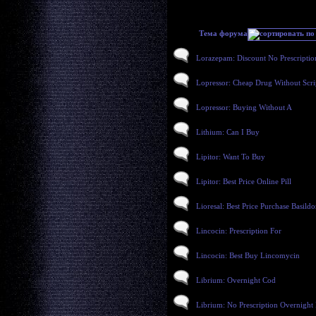
Тема форума
Lorazepam: Discount No Prescriptio
Lopressor: Cheap Drug Without Scri
Lopressor: Buying Without A
Lithium: Can I Buy
Lipitor: Want To Buy
Lipitor: Best Price Online Pill
Lioresal: Best Price Purchase Basild
Lincocin: Prescription For
Lincocin: Best Buy Lincomycin
Librium: Overnight Cod
Librium: No Prescription Overnight