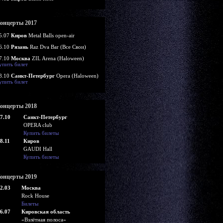
онцерты 2017
5.07
Киров
Metal Balls open-air
6.10
Рязань
Raz Dva Bar (Все Свои)
7.10
Москва
ZIL Arena (Haloween)
упить билет
8.10
Санкт-Петербург
Opera (Haloween)
упить билет
онцерты 2018
7.10
Санкт-Петербург
OPERA club
Купить билеты
8.11
Киров
GAUDI Hall
Купить билеты
онцерты 2019
2.03
Москва
Rock House
Билеты
6.07
Кировская область
«Взлётная полоса»