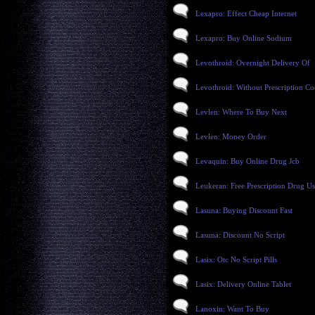
Lexapro: Effect Cheap Internet
Lexapro: Buy Online Sodium
Levothroid: Overnight Delivery Of
Levothroid: Without Prescription C
Levlen: Where To Buy Next
Levlen: Money Order
Levaquin: Buy Online Drug Jcb
Leukeran: Free Prescription Drug U
Lasuna: Buying Discount Fast
Lasuna: Discount No Script
Lasix: Otc No Script Pills
Lasix: Delivery Online Tablet
Lanoxin: Want To Buy