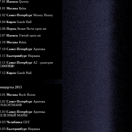
7.01
Ижевск
Qwerty
3.01
Москва
Relax
1.02
Санкт-Петербург
Money Honey
8.04
Киров
Gaudi Hall
6.06
Пермь
Белые Ночи open-air
0.07
Ижевск
Улетай open-air
6.10
Москва
Relax
7.10
Санкт-Петербург
Арктика
2.11
Екатеринбург
Нирвана
0.11
Санкт-Петербург
А2 - разогрев
COOTER
!
7.12
Киров
Gaudi Hall
онцерты 2013
6.01
Москва
Rock House
5.02
Санкт-Петербург
Арктика
/NACHTMAHR
2.03
Санкт-Петербург
Арктика
ЕЛЕЗНЫЙ МАРШ
9.03
Челябинск
OZZ
0.03
Екатеринбург
Нирвана