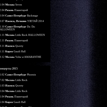
1.04
Москва
Seven
2.04
Рязань
Планетарий
0.04
Санкт-Петербург
Backstage
9.07
Ижевск, Нечкино
УЛЕТАЙ 2014
1.10
Санкт-Петербург
Da: Da:
ALLOWEEN
1.11
Москва
Little Rock HALLOWEEN
2.11
Рязань
Планетарий
8.11
Ижевск
Qwerty
5.11
Киров
Gaudi Hall
3.12
Москва
Volta w/AMARANTHE
онцерты 2015
6.02
Санкт-Петербург
Phoenix
7.02
Москва
Little Rock
1.03
Ижевск
Qwerty
0.04
Москва
Little Rock
1.04
Рязань
Планетарий
5.04
Киров
Gaudi Hall