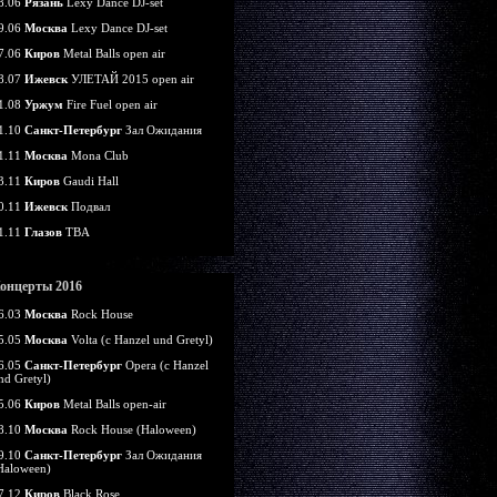
8.06
Рязань
Lexy Dance DJ-set
9.06
Москва
Lexy Dance DJ-set
7.06
Киров
Metal Balls open air
8.07
Ижевск
УЛЕТАЙ 2015 open air
1.08
Уржум
Fire Fuel open air
1.10
Санкт-Петербург
Зал Ожидания
1.11
Москва
Mona Club
3.11
Киров
Gaudi Hall
0.11
Ижевск
Подвал
1.11
Глазов
TBA
онцерты 2016
6.03
Москва
Rock House
5.05
Москва
Volta (c Hanzel und Gretyl)
6.05
Санкт-Петербург
Opera (c Hanzel
nd Gretyl)
5.06
Киров
Metal Balls open-air
8.10
Москва
Rock House (Haloween)
9.10
Санкт-Петербург
Зал Ожидания
Haloween)
7.12
Киров
Black Rose