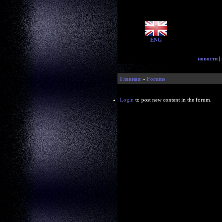
ENG
новости
|
Главная
»
Forums
Login
to post new content in the forum.