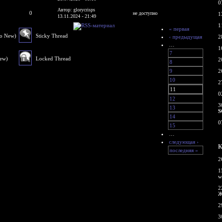
0
Автор: glorycrisps
0
не доступно
1
13.11.2024 - 21:49
1
« первая
No New)
Sticky Thread
‹ предыдущая
2
…
1
7
New)
Locked Thread
2
8
9
2
10
2
11
0
12
3
13
S
14
0
15
…
следующая ›
К
последняя »
2
1
w
2
Ж
2
3