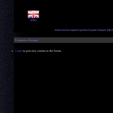
ENG
новости
|
история
|
группа
|
аудио
|
видео
|
фот
Главная
»
Forums
Login
to post new content in the forum.