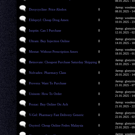
08.01.2025 - 10
Автор: woodens
Doxycycline: Price Alodox
0
08.01.2025 - 14
Автор: woodens
Eldepryl: Cheap Drug Amex
0
10.01.2025 - 23
Автор: glorycri
Isoptin: Can I Purchase
0
12.01.2025 - 02
Автор: glorycri
Ultram: Buy Injection Online
0
14.01.2025 - 18
Автор: woodens
Mentat: Without Prescription Amex
0
18.01.2025 - 01
Автор: glorycri
Betnovate: Cheapest Purchase Saturday Shipping
0
18.01.2025 - 18
Автор: glorycri
Nolvadex: Pharmacy Class
0
20.01.2025 - 14
Автор: glorycri
Provera: Want To Purchase
0
21.01.2025 - 07
Автор: glorycri
Unisom: How To Order
0
21.01.2025 - 14
Автор: woodens
Prozac: Buy Online Otc Ach
0
21.01.2025 - 22
Автор: glorycri
V-Gel: Pharmacy Fast Delivery Generic
0
22.01.2025 - 02
Автор: glorycri
Oxytrol: Cheap Online Fedex Malaysia
0
23.01.2025 - 09
Автор: woodens