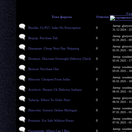
Соз
Тема форума
Ответов
Автор: glorycri
Hoodia: Us P57- Sales No Prescription
0
31.12.2024 - 22
Автор: glorycri
Requip: Purchase Tab
0
02.01.2025 - 09
Автор: glorycri
Diazepam: Cheap Next Day Shipping
0
02.01.2025 - 09
Автор: woodens
Dostinex: Discount Overnight Delivery Check
0
02.01.2025 - 17
Автор: woodens
Benicar: Purchase One
0
03.01.2025 - 18
Автор: woodens
Minocin: Cheapest From India
0
05.01.2025 - 18
Автор: woodens
Aciclovir: Herpex Uk Delivery Indiana
0
06.01.2025 - 01
Автор: glorycri
Tadacip: Where To Order Next
0
06.01.2025 - 15
Автор: woodens
Himcolin: Generic Online Michigan
0
07.01.2025 - 01
Автор: woodens
Protonix: For Sale Without Prescr
0
07.01.2025 - 01
Автор: woodens
Furosemide: Where Can I Buy
0