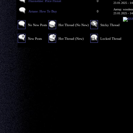
Fluoxetine: Price Floxet
0
23.01.2025 - 14
Автор: woodens
Artane: How To Buy
0
23.01.2025 - 14
No New Posts
Hot Thread (No New)
Sticky Thread
New Posts
Hot Thread (New)
Locked Thread