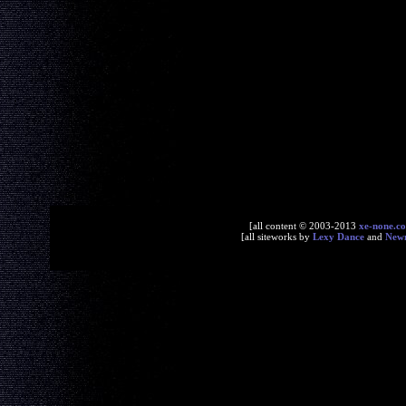
[all content © 2003-2013
xe-none.c
[all siteworks by
Lexy Dance
and
New