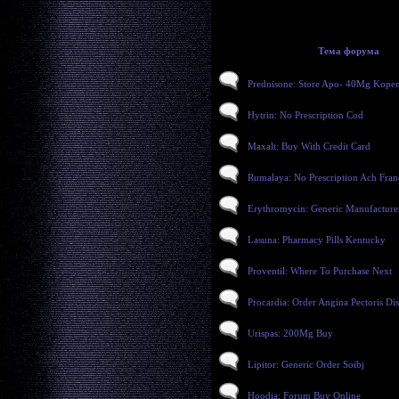
Тема форума
Prednisone: Store Apo- 40Mg Kope
Hytrin: No Prescription Cod
Maxalt: Buy With Credit Card
Rumalaya: No Prescription Ach Fran
Erythromycin: Generic Manufacture
Lasuna: Pharmacy Pills Kentucky
Proventil: Where To Purchase Next
Procardia: Order Angina Pectoris Di
Urispas: 200Mg Buy
Lipitor: Generic Order Soibj
Hoodia: Forum Buy Online