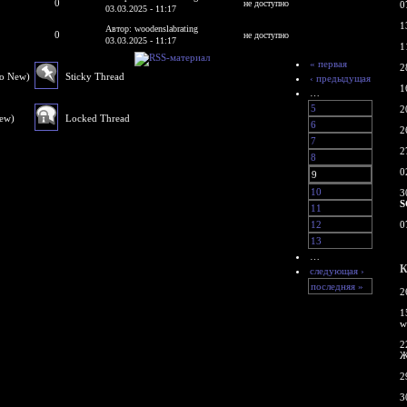
0
не доступно
0
03.03.2025 - 11:17
1
Автор: woodenslabrating
0
не доступно
03.03.2025 - 11:17
1
« первая
2
No New)
Sticky Thread
‹ предыдущая
1
…
5
2
New)
Locked Thread
6
2
7
2
8
0
9
10
3
S
11
12
0
13
…
К
следующая ›
последняя »
2
1
w
2
Ж
2
3