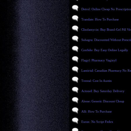
Detrol: Online Cheap No Prescriptio
Trandate: How To Purchase
Clindamycin: Buy Brand-Gel Pill Vir
Suhagra: Discounted Without Prescr
Confido: Buy Easy Online Legally
Flagyl: Pharmacy Vaginyl
Lamictal: Canadian Pharmacy No R
Trental: Cost In Austin
Actonel: Buy Saturday Delivery
Alesse: Generic Discount Cheap
Alli: How To Purchase
Eurax: No Script Fedex