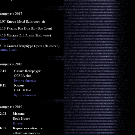
онцерты 2017
5.07
Киров
Metal Balls open-air
6.10
Рязань
Raz Dva Bar (Все Свои)
7.10
Москва
ZIL Arena (Haloween)
упить билет
8.10
Санкт-Петербург
Opera (Haloween)
упить билет
онцерты 2018
7.10
Санкт-Петербург
OPERA club
Купить билеты
8.11
Киров
GAUDI Hall
Купить билеты
онцерты 2019
2.03
Москва
Rock House
Билеты
6.07
Кировская область
«Взлётная полоса»