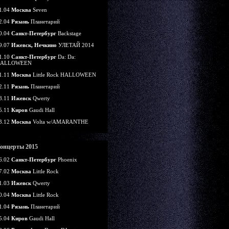
1.04
Москва
Seven
2.04
Рязань
Планетарий
0.04
Санкт-Петербург
Backstage
9.07
Ижевск, Нечкино
УЛЕТАЙ 2014
1.10
Санкт-Петербург
Da: Da:
ALLOWEEN
1.11
Москва
Little Rock HALLOWEEN
2.11
Рязань
Планетарий
8.11
Ижевск
Qwerty
5.11
Киров
Gaudi Hall
3.12
Москва
Volta w/AMARANTHE
онцерты 2015
6.02
Санкт-Петербург
Phoenix
7.02
Москва
Little Rock
1.03
Ижевск
Qwerty
0.04
Москва
Little Rock
1.04
Рязань
Планетарий
5.04
Киров
Gaudi Hall