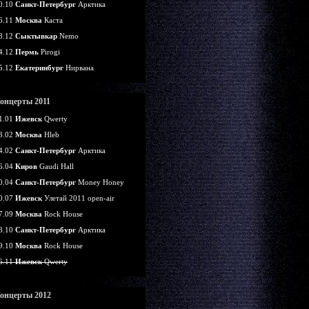
0.10
Санкт-Петербург
Арктика
6.11
Москва
Каста
8.12
Сыктывкар
Nemo
4.12
Пермь
Pirogi
5.12
Екатеринбург
Нирвана
онцерты 2011
1.01
Ижевск
Qwerty
3.02
Москва
Hleb
4.02
Санкт-Петербург
Арктика
6.04
Киров
Gaudi Hall
0.04
Санкт-Петербург
Money Honey
0.07
Ижевск
Улетай 2011 open-air
7.09
Москва
Rock House
8.10
Санкт-Петербург
Арктика
9.10
Москва
Rock House
6.11
Ижевск
Qwerty
онцерты 2012