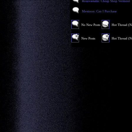
Rosuvastatin: Cheap Shop Vermont
Mestinon: Can I Purchase
No New Posts
Hot Thread (
New Posts
Hot Thread (