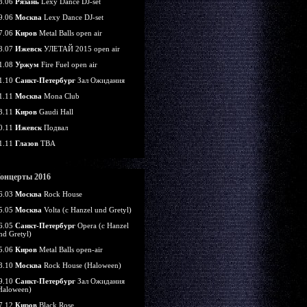
8.06
Рязань
Lexy Dance DJ-set
9.06
Москва
Lexy Dance DJ-set
7.06
Киров
Metal Balls open air
8.07
Ижевск
УЛЕТАЙ 2015 open air
1.08
Уржум
Fire Fuel open air
1.10
Санкт-Петербург
Зал Ожидания
1.11
Москва
Mona Club
3.11
Киров
Gaudi Hall
0.11
Ижевск
Подвал
1.11
Глазов
TBA
онцерты 2016
6.03
Москва
Rock House
5.05
Москва
Volta (c Hanzel und Gretyl)
6.05
Санкт-Петербург
Opera (c Hanzel
nd Gretyl)
5.06
Киров
Metal Balls open-air
8.10
Москва
Rock House (Haloween)
9.10
Санкт-Петербург
Зал Ожидания
Haloween)
7.12
Киров
Black Rose