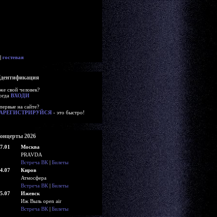
|
гостевая
дентификация
же свой человек?
огда
ВХОДИ
первые на сайте?
АРЕГИСТРИРУЙСЯ
- это быстро!
онцерты 2026
7.01
Москва
PRAVDA
Встреча ВК
|
Билеты
4.07
Киров
Атмосфера
Встреча ВК
|
Билеты
5.07
Ижевск
Иж Выль open air
Встреча ВК
|
Билеты