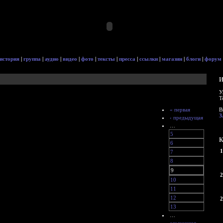
история
|
группа
|
аудио
|
видео
|
фото
|
тексты
|
пресса
|
ссылки
|
магазин
|
блоги
|
форум
И
У
Т
« первая
В
З
‹ предыдущая
…
5
К
6
1
7
8
9
2
10
11
12
2
13
…
следующая ›