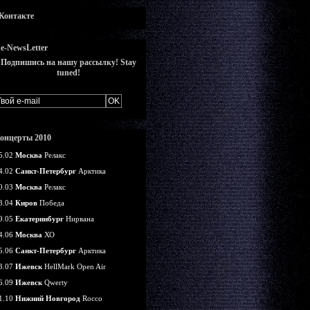
Контакте
e-NewsLetter
Подпишись на нашу рассылку! Stay
tuned!
онцерты 2010
5.02
Москва
Релакс
4.02
Санкт-Петербург
Арктика
0.03
Москва
Релакс
3.04
Киров
Победа
9.05
Екатеринбург
Нирвана
4.06
Москва
ХО
5.06
Санкт-Петербург
Арктика
3.07
Ижевск
HellMark Open Air
6.09
Ижевск
Qwerty
1.10
Нижний Новгород
Rocco