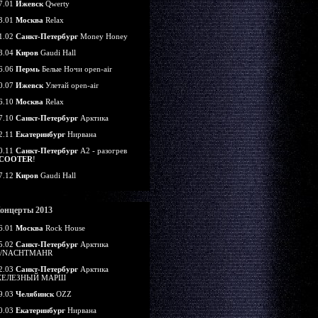
7.01
Ижевск
Qwerty
3.01
Москва
Relax
1.02
Санкт-Петербург
Money Honey
8.04
Киров
Gaudi Hall
6.06
Пермь
Белые Ночи open-air
0.07
Ижевск
Улетай open-air
6.10
Москва
Relax
7.10
Санкт-Петербург
Арктика
2.11
Екатеринбург
Нирвана
0.11
Санкт-Петербург
А2 - разогрев
COOTER
!
7.12
Киров
Gaudi Hall
онцерты 2013
6.01
Москва
Rock House
5.02
Санкт-Петербург
Арктика
/NACHTMAHR
2.03
Санкт-Петербург
Арктика
ЕЛЕЗНЫЙ МАРШ
9.03
Челябинск
OZZ
0.03
Екатеринбург
Нирвана