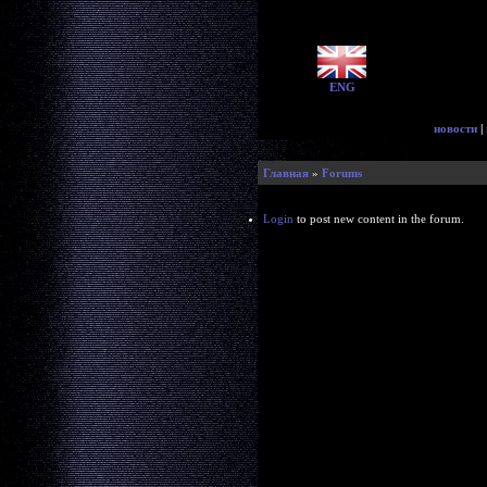
ENG
новости
|
Главная
»
Forums
Login
to post new content in the forum.