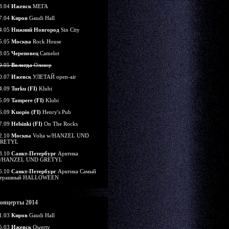
3.04
Ижевск
МЕГА
7.04
Киров
Gaudi Hall
4.05
Нижний Новгород
Sin City
5.05
Москва
Rock House
8.05
Череповец
Camelot
9.05
Вологда
Оливер
0.07
Ижевск
УЛЕТАЙ open-air
4.09
Turku (FI)
Klubi
5.09
Tampere (FI)
Klubi
6.09
Kuopio (FI)
Henry's Pub
7.09
Helsinki (FI)
On The Rocks
2.10
Москва
Volta w/HANZEL UND
RETYL
3.10
Санкт-Петербург
Арктика
/HANZEL UND GRETYL
6.10
Санкт-Петербург
Арктика Самый
трашный HALLOWEEN
онцерты 2014
1.03
Киров
Gaudi Hall
5.03
Ижевск
Qwerty