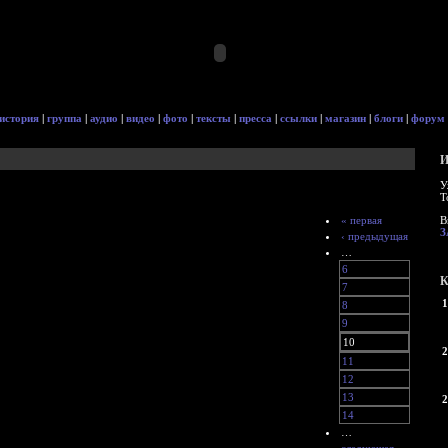
история
|
группа
|
аудио
|
видео
|
фото
|
тексты
|
пресса
|
ссылки
|
магазин
|
блоги
|
форум
И
У
Т
« первая
В
З
‹ предыдущая
…
6
К
7
1
8
9
10
2
11
12
13
2
14
…
следующая ›