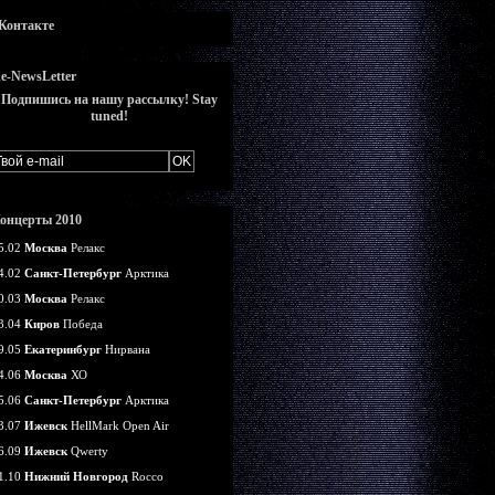
Контакте
e-NewsLetter
Подпишись на нашу рассылку! Stay
tuned!
онцерты 2010
5.02
Москва
Релакс
4.02
Санкт-Петербург
Арктика
0.03
Москва
Релакс
3.04
Киров
Победа
9.05
Екатеринбург
Нирвана
4.06
Москва
ХО
5.06
Санкт-Петербург
Арктика
3.07
Ижевск
HellMark Open Air
6.09
Ижевск
Qwerty
1.10
Нижний Новгород
Rocco