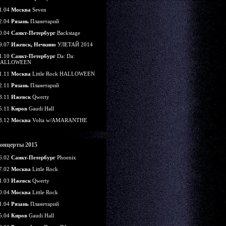
1.04
Москва
Seven
2.04
Рязань
Планетарий
0.04
Санкт-Петербург
Backstage
9.07
Ижевск, Нечкино
УЛЕТАЙ 2014
1.10
Санкт-Петербург
Da: Da:
ALLOWEEN
1.11
Москва
Little Rock HALLOWEEN
2.11
Рязань
Планетарий
8.11
Ижевск
Qwerty
5.11
Киров
Gaudi Hall
3.12
Москва
Volta w/AMARANTHE
онцерты 2015
6.02
Санкт-Петербург
Phoenix
7.02
Москва
Little Rock
1.03
Ижевск
Qwerty
0.04
Москва
Little Rock
1.04
Рязань
Планетарий
5.04
Киров
Gaudi Hall