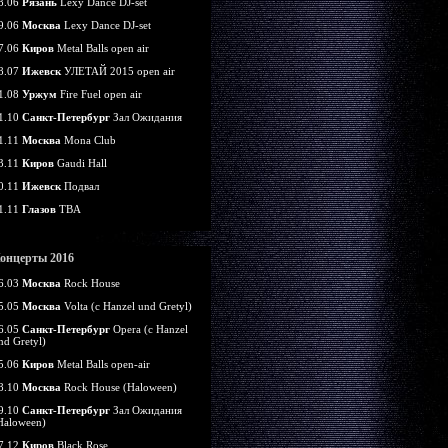
8.06
Рязань
Lexy Dance DJ-set
9.06
Москва
Lexy Dance DJ-set
7.06
Киров
Metal Balls open air
8.07
Ижевск
УЛЕТАЙ 2015 open air
1.08
Уржум
Fire Fuel open air
1.10
Санкт-Петербург
Зал Ожидания
1.11
Москва
Mona Club
3.11
Киров
Gaudi Hall
0.11
Ижевск
Подвал
1.11
Глазов
TBA
онцерты 2016
6.03
Москва
Rock House
5.05
Москва
Volta (c Hanzel und Gretyl)
6.05
Санкт-Петербург
Opera (c Hanzel
nd Gretyl)
5.06
Киров
Metal Balls open-air
8.10
Москва
Rock House (Haloween)
9.10
Санкт-Петербург
Зал Ожидания
Haloween)
7.12
Киров
Black Rose