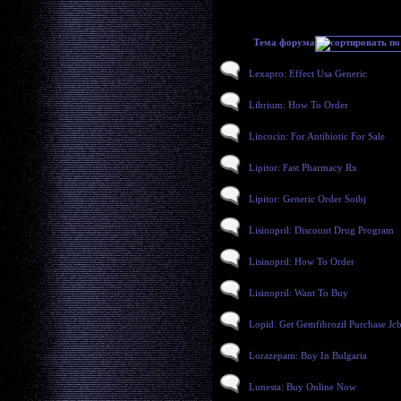
Тема форума
Lexapro: Effect Usa Generic
Librium: How To Order
Lincocin: For Antibiotic For Sale
Lipitor: Fast Pharmacy Rx
Lipitor: Generic Order Soibj
Lisinopril: Discount Drug Program
Lisinopril: How To Order
Lisinopril: Want To Buy
Lopid: Get Gemfibrozil Purchase Jc
Lorazepam: Buy In Bulgaria
Lunesta: Buy Online Now