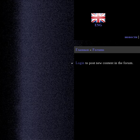
ENG
новости
|
Главная
»
Forums
Login
to post new content in the forum.