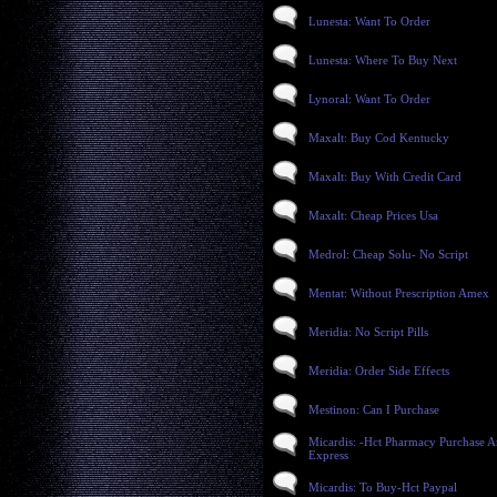
Lunesta: Want To Order
Lunesta: Where To Buy Next
Lynoral: Want To Order
Maxalt: Buy Cod Kentucky
Maxalt: Buy With Credit Card
Maxalt: Cheap Prices Usa
Medrol: Cheap Solu- No Script
Mentat: Without Prescription Amex
Meridia: No Script Pills
Meridia: Order Side Effects
Mestinon: Can I Purchase
Micardis: -Hct Pharmacy Purchase 
Express
Micardis: To Buy-Hct Paypal