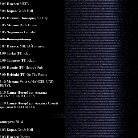
3.04
Ижевск
МЕГА
7.04
Киров
Gaudi Hall
4.05
Нижний Новгород
Sin City
5.05
Москва
Rock House
8.05
Череповец
Camelot
9.05
Вологда
Оливер
0.07
Ижевск
УЛЕТАЙ open-air
4.09
Turku (FI)
Klubi
5.09
Tampere (FI)
Klubi
6.09
Kuopio (FI)
Henry's Pub
7.09
Helsinki (FI)
On The Rocks
2.10
Москва
Volta w/HANZEL UND
RETYL
3.10
Санкт-Петербург
Арктика
/HANZEL UND GRETYL
6.10
Санкт-Петербург
Арктика Самый
трашный HALLOWEEN
онцерты 2014
1.03
Киров
Gaudi Hall
5.03
Ижевск
Qwerty