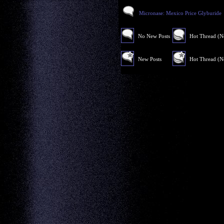
Micronase: Mexico Price Glyburide
No New Posts
Hot Thread (
New Posts
Hot Thread (