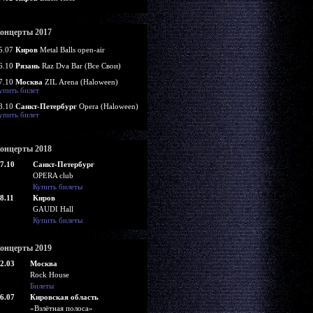
онцерты 2017
5.07
Киров
Metal Balls open-air
6.10
Рязань
Raz Dva Bar (Все Свои)
7.10
Москва
ZIL Arena (Haloween)
упить билет
8.10
Санкт-Петербург
Opera (Haloween)
упить билет
онцерты 2018
7.10
Санкт-Петербург
OPERA club
Купить билеты
8.11
Киров
GAUDI Hall
Купить билеты
онцерты 2019
2.03
Москва
Rock House
Билеты
6.07
Кировская область
«Взлётная полоса»