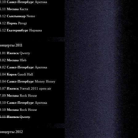
0.10
Санкт-Петербург
Арктика
6.11
Москва
Каста
8.12
Сыктывкар
Nemo
4.12
Пермь
Pirogi
5.12
Екатеринбург
Нирвана
онцерты 2011
1.01
Ижевск
Qwerty
3.02
Москва
Hleb
4.02
Санкт-Петербург
Арктика
6.04
Киров
Gaudi Hall
0.04
Санкт-Петербург
Money Honey
0.07
Ижевск
Улетай 2011 open-air
7.09
Москва
Rock House
8.10
Санкт-Петербург
Арктика
9.10
Москва
Rock House
6.11
Ижевск
Qwerty
онцерты 2012