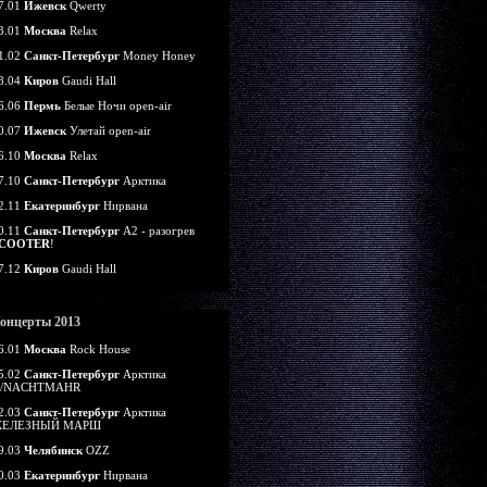
7.01
Ижевск
Qwerty
3.01
Москва
Relax
1.02
Санкт-Петербург
Money Honey
8.04
Киров
Gaudi Hall
6.06
Пермь
Белые Ночи open-air
0.07
Ижевск
Улетай open-air
6.10
Москва
Relax
7.10
Санкт-Петербург
Арктика
2.11
Екатеринбург
Нирвана
0.11
Санкт-Петербург
А2 - разогрев
COOTER
!
7.12
Киров
Gaudi Hall
онцерты 2013
6.01
Москва
Rock House
5.02
Санкт-Петербург
Арктика
/NACHTMAHR
2.03
Санкт-Петербург
Арктика
ЕЛЕЗНЫЙ МАРШ
9.03
Челябинск
OZZ
0.03
Екатеринбург
Нирвана