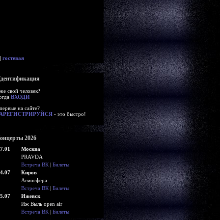
|
гостевая
дентификация
же свой человек?
огда
ВХОДИ
первые на сайте?
АРЕГИСТРИРУЙСЯ
- это быстро!
онцерты 2026
7.01
Москва
PRAVDA
Встреча ВК
|
Билеты
4.07
Киров
Атмосфера
Встреча ВК
|
Билеты
5.07
Ижевск
Иж Выль open air
Встреча ВК
|
Билеты