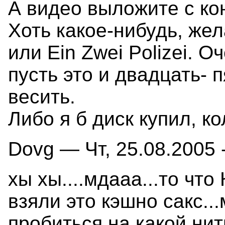
А видео выложите с ко
Хоть какое-нибудь, жел
или Ein Zwei Polizei. О
пусть это и двадцать- 
весить.
Либо я б диск купил, к
Dovg — Чт, 25.08.2005 
хы хы....мдааа...то чт
взяли это кэшно сакс.
пробиться на какой нить