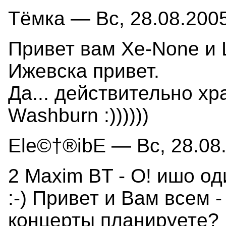
Тёмка — Вс, 28.08.2005
Привет вам Xe-None и L
Ижевска привет.
Да... действительно хр
Washburn :))))))
Ele©†®ibE — Вс, 28.08.
2 Maxim BT - О! ишо о
:-) Привет и Вам всем -
концерты планируете?