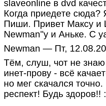
slaveonline в dvd каче
Когда приедете сюда? 
Пиши. Привет Максу и 
Newman''у и Аньке. C y
Newman — Пт, 12.08.200
Тём, слуш, чот не знаю
инет-прову - всё качае
но мег скачался точно
респект! Будь здоров!! :