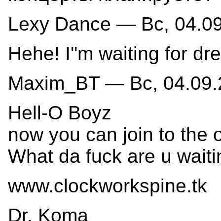
Lexy Dance — Вс, 04.09
Hehe! I''m waiting for dr
Maxim_BT — Вс, 04.09.2
Hell-O Boyz
now you can join to the 
What da fuck are u wait
www.clockworkspine.tk
Dr. Koma