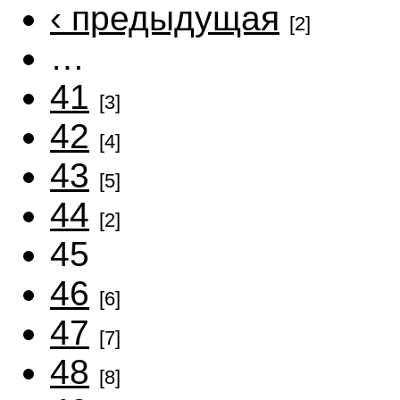
‹ предыдущая
[2]
…
41
[3]
42
[4]
43
[5]
44
[2]
45
46
[6]
47
[7]
48
[8]