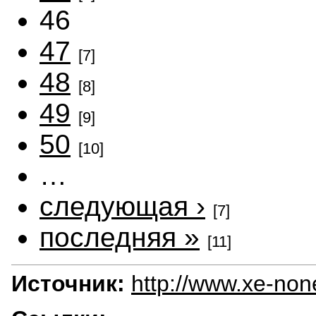
46
47
[7]
48
[8]
49
[9]
50
[10]
…
следующая ›
[7]
последняя »
[11]
Источник:
http://www.xe-no