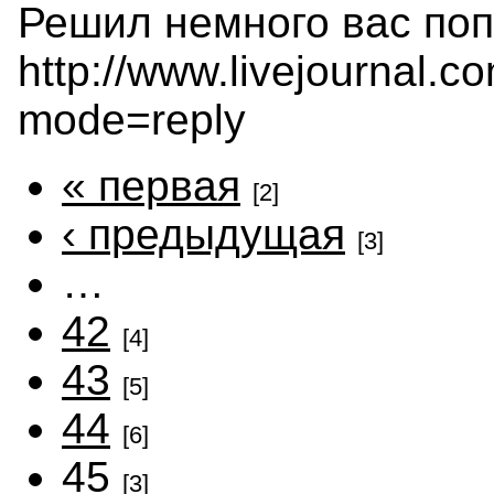
Решил немного вас поп
http://www.livejournal.
mode=reply
« первая
[2]
‹ предыдущая
[3]
…
42
[4]
43
[5]
44
[6]
45
[3]