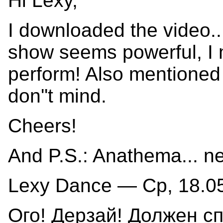
Hi Lexy,
I downloaded the video.. 
show seems powerful, I
perform! Also mentioned
don''t mind.
Cheers!
And P.S.: Anathema... ne
Lexy Dance — Ср, 18.05
Ого! Дерзай! Должен с