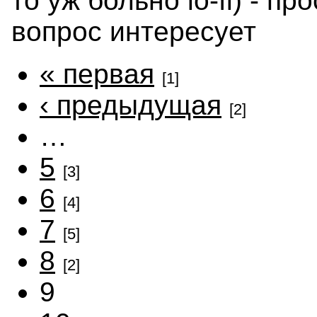
то уж больно lo-fi) - п
вопрос интересует
« первая
[1]
‹ предыдущая
[2]
…
5
[3]
6
[4]
7
[5]
8
[2]
9