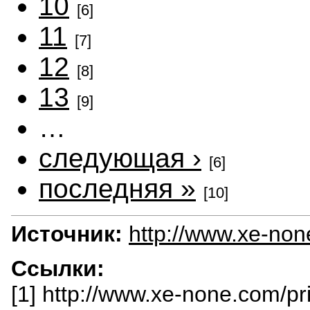
10
[6]
11
[7]
12
[8]
13
[9]
…
следующая ›
[6]
последняя »
[10]
Источник:
http://www.xe-no
Ссылки:
[1] http://www.xe-none.com/pr