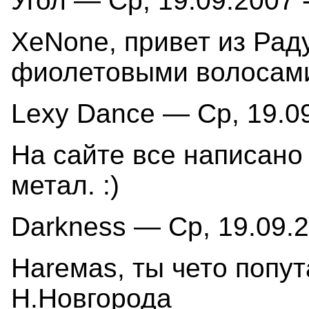
Угол — Ср, 19.09.2007 -
XeNonе, привет из Раду
фиолетовыми волосам
Lexy Dance — Ср, 19.09
На сайте все написано 
метал. :)
Darkness — Ср, 19.09.2
Hаrемаs, ты чето попут
Н.Новгорода