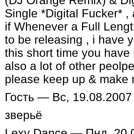
(DJ Orange Remix) & Dig
Single *Digital Fucker* ,
if Whenever a Full Lengt
to be releasing , i have 
this short time you have 
also a lot of other peolp
please keep up & make 
Гость — Вс, 19.08.2007 
зверьё
Lexy Dance — Пнд, 20.0