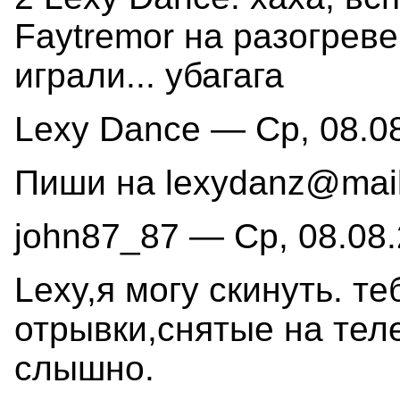
Faytremor на разогреве
играли... убагага
Lexy Dance — Ср, 08.08
Пиши на lexydanz@mail
john87_87 — Ср, 08.08.
Lexy,я могу скинуть. т
отрывки,снятые на тел
слышно.