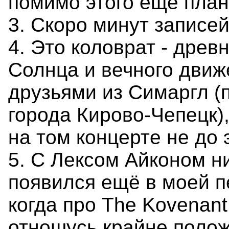
помимо этого ещё план
3. Скоро минут записей
4. Это коловрат - древ
Солнца и вечного дви
друзьями из Симаргл (
города Кирово-Чепецк),
на том концерте не до э
5. C Лексом Айконом н
появился ещё в моей п
когда про The Kovenant
отношусь крайне полож