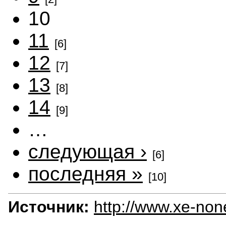
10
11
[6]
12
[7]
13
[8]
14
[9]
…
следующая ›
[6]
последняя »
[10]
Источник:
http://www.xe-no