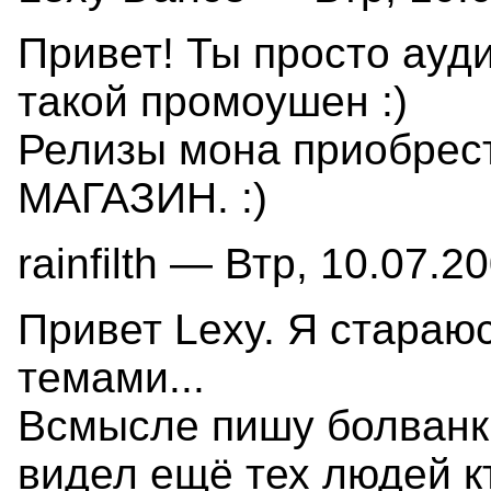
Привет! Ты просто ауди
такой промоушен :)
Релизы мона приобрест
МАГАЗИН. :)
rainfilth — Втр, 10.07.2
Привет Lexy. Я стараю
темами...
Всмысле пишу болванки
видел ещё тех людей кт