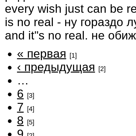
every wish just can be r
is no real - ну гораздо 
and it''s no real. не об
« первая
[1]
‹ предыдущая
[2]
…
6
[3]
7
[4]
8
[5]
9
[2]