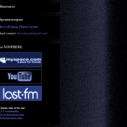
вКонтакте
Организаторам
Лого
|
Райдер
|
Пресс-релиз
Band contact:
lexydance@gmail.com
Xe-NOSPHERE
Также мы есть на:
LJ Community
Reverbnation.com
Dailymotion.com