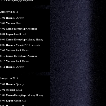
25.12
Екатеринбург
Нирвана
Концерты 2011
21.01
Ижевск
Qwerty
13.02
Москва
Hleb
14.02
Санкт-Петербург
Арктика
16.04
Киров
Gaudi Hall
30.04
Санкт-Петербург
Money Honey
30.07
Ижевск
Улетай 2011 open-air
17.09
Москва
Rock House
28.10
Санкт-Петербург
Арктика
29.10
Москва
Rock House
26.11
Ижевск
Qwerty
Концерты 2012
07.01
Ижевск
Qwerty
13.01
Москва
Relax
11.02
Санкт-Петербург
Money Honey
28.04
Киров
Gaudi Hall