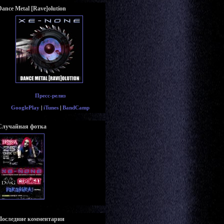
Dance Metal [Rave]olution
Пресс-релиз
GooglePlay
|
iTunes
|
BandCamp
Случайная фотка
Последние комментарии