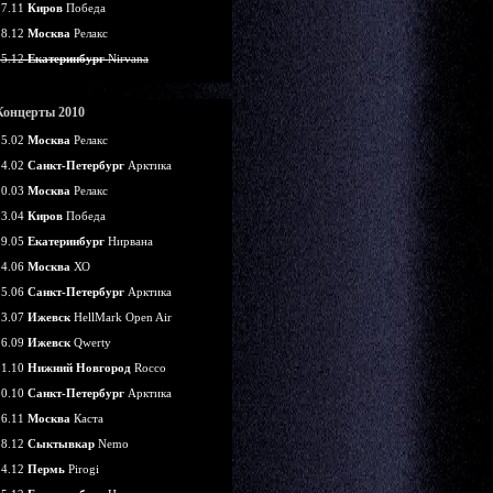
07.11
Киров
Победа
18.12
Москва
Релакс
25.12
Екатеринбург
Nirvana
Концерты 2010
05.02
Москва
Релакс
14.02
Санкт-Петербург
Арктика
20.03
Москва
Релакс
03.04
Киров
Победа
29.05
Екатеринбург
Нирвана
24.06
Москва
ХО
25.06
Санкт-Петербург
Арктика
03.07
Ижевск
HellMark Open Air
26.09
Ижевск
Qwerty
01.10
Нижний Новгород
Rocco
30.10
Санкт-Петербург
Арктика
26.11
Москва
Каста
18.12
Сыктывкар
Nemo
24.12
Пермь
Pirogi