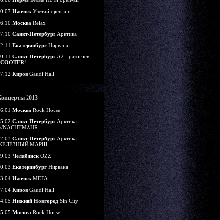
16.06
Пермь
Белые Ночи open-air
20.07
Ижевск
Улетай open-air
26.10
Москва
Relax
27.10
Санкт-Петербург
Арктика
02.11
Екатеринбург
Нирвана
30.11
Санкт-Петербург
А2 - разогрев
SCOOTER
!
07.12
Киров
Gaudi Hall
Концерты 2013
26.01
Москва
Rock House
15.02
Санкт-Петербург
Арктика
w/NACHTMAHR
22.03
Санкт-Петербург
Арктика
ЖЕЛЕЗНЫЙ МАРШ
29.03
Челябинск
OZZ
30.03
Екатеринбург
Нирвана
13.04
Ижевск
МЕГА
27.04
Киров
Gaudi Hall
04.05
Нижний Новгород
Sin City
05.05
Москва
Rock House