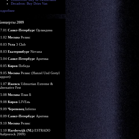
Decadron: Buy Dries Van
подробнее
Концерты 2009
07.01
Санкт-Петербург
Орландина
21.02
Москва
Релакс
20.03
Ухта
3 Club
28.03
Екатеринбург
Nirvana
25.04
Санкт-Петербург
Арктика
10.05
Киров
Победа
29.05
Москва
Релакс (Hanzel Und Gretyl
upport)
11.07
Ижевск
Udmurtian Extreme &
lternative Fest
15.08
Москва
План Б
29.08
Киров
LIVEнь
19.09
Череповец
Inferno
20.09
Санкт-Петербург
Арктика
29.10
Москва
Релакс
31.10
Harderwijk (NL)
ESTRADO
Aaltjesrock 2009)