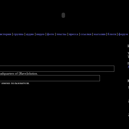
история
|
группа
|
аудио
|
видео
|
фото
|
тексты
|
пресса
|
ссылки
|
магазин
|
блоги
|
форум
quarters of [Rave]olution.
 имени пользователя.