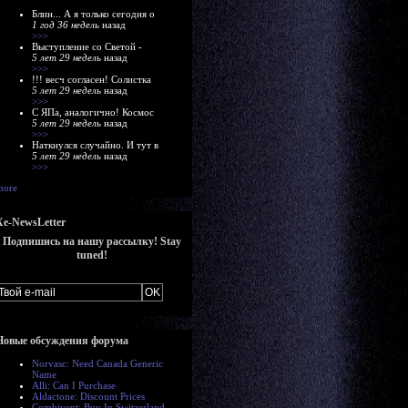
Блин... А я только сегодня о
1 год 36 недель
назад
>>>
Выступление со Светой -
5 лет 29 недель
назад
>>>
!!! весч согласен! Солистка
5 лет 29 недель
назад
>>>
С ЯПа, аналогично! Космос
5 лет 29 недель
назад
>>>
Наткнулся случайно. И тут в
5 лет 29 недель
назад
>>>
more
Xe-NewsLetter
Подпишись на нашу рассылку! Stay
tuned!
Новые обсуждения форума
Norvasc: Need Canada Generic
Name
Alli: Can I Purchase
Aldactone: Discount Prices
Combivent: Buy In Switzerland