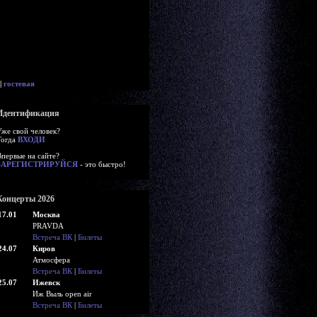
|
гостевая
Идентификация
Уже свой человек?
Тогда
ВХОДИ
Впервые на сайте?
ЗАРЕГИСТРИРУЙСЯ
- это быстро!
Концерты 2026
17.01
Москва
PRAVDA
Встреча ВК
|
Билеты
24.07
Киров
Атмосфера
Встреча ВК
|
Билеты
25.07
Ижевск
Иж Выль open air
Встреча ВК
|
Билеты