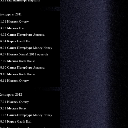
25.12
Екатеринбург
Нирвана
Концерты 2011
21.01
Ижевск
Qwerty
13.02
Москва
Hleb
14.02
Санкт-Петербург
Арктика
16.04
Киров
Gaudi Hall
30.04
Санкт-Петербург
Money Honey
30.07
Ижевск
Улетай 2011 open-air
17.09
Москва
Rock House
28.10
Санкт-Петербург
Арктика
29.10
Москва
Rock House
26.11
Ижевск
Qwerty
Концерты 2012
07.01
Ижевск
Qwerty
13.01
Москва
Relax
11.02
Санкт-Петербург
Money Honey
28.04
Киров
Gaudi Hall