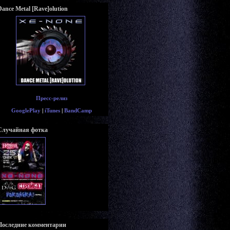
Dance Metal [Rave]olution
Пресс-релиз
GooglePlay
|
iTunes
|
BandCamp
Случайная фотка
Последние комментарии