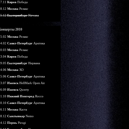
07.11
Киров
Победа
18.12
Москва
Релакс
25.12
Екатеринбург
Nirvana
Концерты 2010
05.02
Москва
Релакс
14.02
Санкт-Петербург
Арктика
20.03
Москва
Релакс
03.04
Киров
Победа
29.05
Екатеринбург
Нирвана
24.06
Москва
ХО
25.06
Санкт-Петербург
Арктика
03.07
Ижевск
HellMark Open Air
26.09
Ижевск
Qwerty
01.10
Нижний Новгород
Rocco
30.10
Санкт-Петербург
Арктика
26.11
Москва
Каста
18.12
Сыктывкар
Nemo
24.12
Пермь
Pirogi