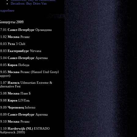
Decadron: Buy Dries Van
подробнее
Концерты 2009
07.01
Санкт-Петербург
Орландина
21.02
Москва
Релакс
20.03
Ухта
3 Club
28.03
Екатеринбург
Nirvana
25.04
Санкт-Петербург
Арктика
10.05
Киров
Победа
29.05
Москва
Релакс (Hanzel Und Gretyl
upport)
11.07
Ижевск
Udmurtian Extreme &
lternative Fest
15.08
Москва
План Б
29.08
Киров
LIVEнь
19.09
Череповец
Inferno
20.09
Санкт-Петербург
Арктика
29.10
Москва
Релакс
31.10
Harderwijk (NL)
ESTRADO
Aaltjesrock 2009)