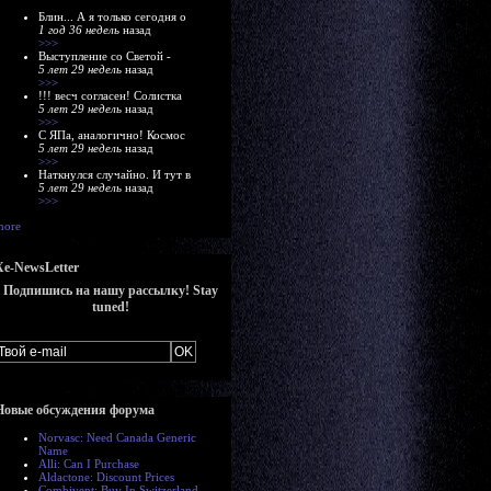
Блин... А я только сегодня о
1 год 36 недель
назад
>>>
Выступление со Светой -
5 лет 29 недель
назад
>>>
!!! весч согласен! Солистка
5 лет 29 недель
назад
>>>
С ЯПа, аналогично! Космос
5 лет 29 недель
назад
>>>
Наткнулся случайно. И тут в
5 лет 29 недель
назад
>>>
more
Xe-NewsLetter
Подпишись на нашу рассылку! Stay
tuned!
Новые обсуждения форума
Norvasc: Need Canada Generic
Name
Alli: Can I Purchase
Aldactone: Discount Prices
Combivent: Buy In Switzerland