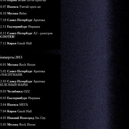
16.06
Пермь
Белые Ночи open-air
20.07
Ижевск
Улетай open-air
26.10
Москва
Relax
27.10
Санкт-Петербург
Арктика
02.11
Екатеринбург
Нирвана
30.11
Санкт-Петербург
А2 - разогрев
SCOOTER
!
07.12
Киров
Gaudi Hall
Концерты 2013
26.01
Москва
Rock House
15.02
Санкт-Петербург
Арктика
w/NACHTMAHR
22.03
Санкт-Петербург
Арктика
ЖЕЛЕЗНЫЙ МАРШ
29.03
Челябинск
OZZ
30.03
Екатеринбург
Нирвана
13.04
Ижевск
МЕГА
27.04
Киров
Gaudi Hall
04.05
Нижний Новгород
Sin City
05.05
Москва
Rock House