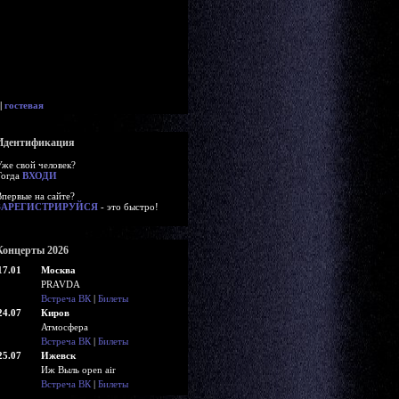
|
гостевая
Идентификация
Уже свой человек?
Тогда
ВХОДИ
Впервые на сайте?
ЗАРЕГИСТРИРУЙСЯ
- это быстро!
Концерты 2026
17.01
Москва
PRAVDA
Встреча ВК
|
Билеты
24.07
Киров
Атмосфера
Встреча ВК
|
Билеты
25.07
Ижевск
Иж Выль open air
Встреча ВК
|
Билеты