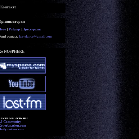
вКонтакте
Организаторам
Лого
|
Райдер
|
Пресс-релиз
Band contact:
lexydance@gmail.com
Xe-NOSPHERE
Также мы есть на:
LJ Community
Reverbnation.com
Dailymotion.com