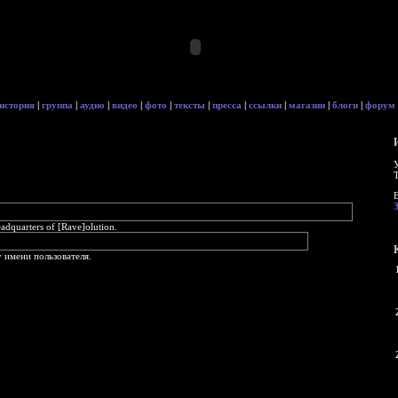
история
|
группа
|
аудио
|
видео
|
фото
|
тексты
|
пресса
|
ссылки
|
магазин
|
блоги
|
форум
quarters of [Rave]olution.
 имени пользователя.