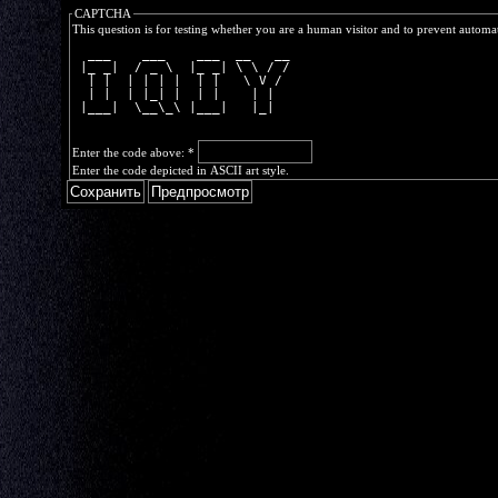
CAPTCHA
This question is for testing whether you are a human visitor and to prevent autom
  ___    ___    ___  __   __
 |_ _|  / _ \  |_ _| \ \ / /
  | |  | | | |  | |   \ V / 
  | |  | |_| |  | |    | |  
 |___|  \__\_\ |___|   |_|  
Enter the code above:
*
Enter the code depicted in ASCII art style.