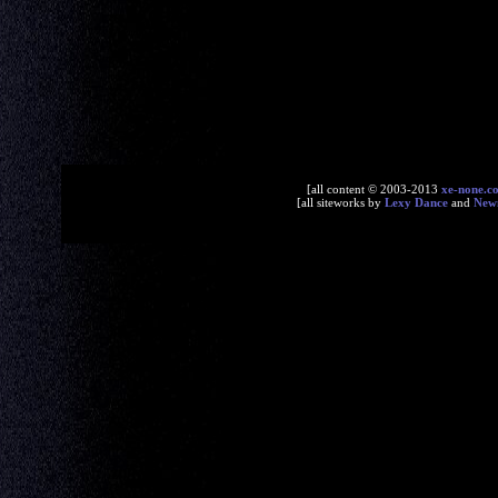
[all content © 2003-2013
xe-none.c
[all siteworks by
Lexy Dance
and
New