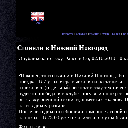
ENG
новости
|
история
|
группа
|
аудио
|
видео
|
фот
Сгоняли в Нижний Новгород
Опубликовано Lexy Dance в Сб, 02.10.2010 - 05:
?Наконец-то сгоняли и в Нижний Новгород. Бол
поездка. В 7 утра вчера выехали на электричке.
отчекались (отдельный респект всему техническ
чудесно пообедали в клубе, погуляли по окрестн
выставку военной техники, памятник Чкалову. В
пати в диком разгаре.
После чего дико отъебошили прмерно часовой се
на вокзал. В 23.00 уже отчалили и в 5 утра были
Фотки скоро.