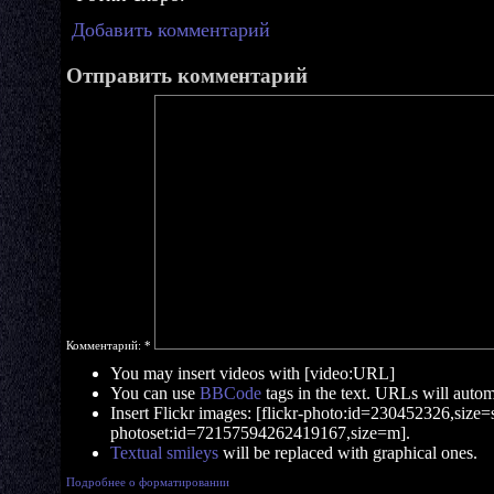
Добавить комментарий
Отправить комментарий
Комментарий:
*
You may insert videos with [video:URL]
You can use
BBCode
tags in the text. URLs will automa
Insert Flickr images: [flickr-photo:id=230452326,size=s]
photoset:id=72157594262419167,size=m].
Textual smileys
will be replaced with graphical ones.
Подробнее о форматировании