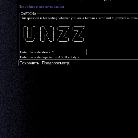
Подробнее о форматировании
CAPTCHA
This question is for testing whether you are a human visitor and to prevent autom
  _   _   _   _   _____  _____
 | | | | | \ | | |__  / |__  /
 | | | | |  \| |   / /    / / 
 | |_| | | |\  |  / /_   / /_ 
  \___/  |_| \_| /____| /____|
Enter the code above:
*
Enter the code depicted in ASCII art style.