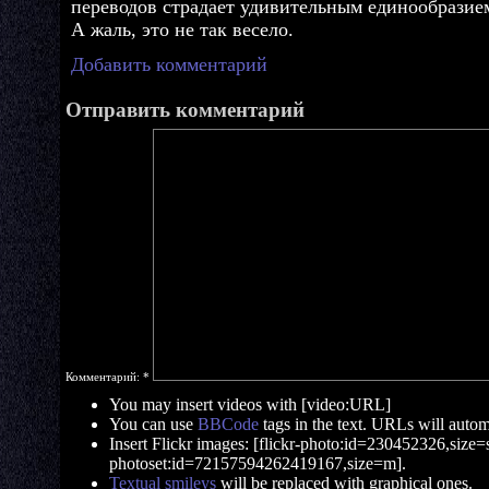
переводов страдает удивительным единообразие
А жаль, это не так весело.
Добавить комментарий
Отправить комментарий
Комментарий:
*
You may insert videos with [video:URL]
You can use
BBCode
tags in the text. URLs will automa
Insert Flickr images: [flickr-photo:id=230452326,size=s]
photoset:id=72157594262419167,size=m].
Textual smileys
will be replaced with graphical ones.