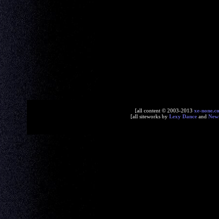
[all content © 2003-2013
xe-none.c
[all siteworks by
Lexy Dance
and
New