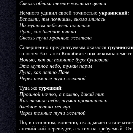
Сквозь облака темно-желтого цвета
Немного удивил своей точностью
украинский:
Вспомни, ты помнишь, вьюга злилась
На мутном небе мгла носилась
Луна, как бледное пятно
Сквозь тучи мрачные желтела
Совершенно предсказуемым оказался
грузински
голосом Вахтанга Кикабидзе под аккомпанемент 
Ночью, как вы помните буря бушевала
Это мутное небо, туман парил
Луна, как пятно Пале
Через темные тучи желтой
Туда же
турецкий
:
Прошлой ночью, я помню, дикий тип
Как темное небо, туман прокатилась
бледное пятно месяца,
Через темные тучи желтой
Но, в основном, конечно, складывается впечатле
английский переведут, а затем на требуемый. О