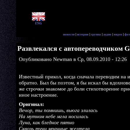
ENG
новости
|
история
|
группа
|
аудио
|
видео
|
фот
Развлекался с автопереводчиком Go
Опубликовано Newman в Ср, 08.09.2010 - 12:26
Известный прикол, когда сначала переводим на и
обратно. Был бы поэтом, я бы искал бы вдохнов
же строчки знакомое до боли стихотворение при
иное настроение.
Оригинал:
Вечор, ты помнишь, вьюга злилась
На мутном небе мгла носилась
Луна, как бледное пятно
Сквозь тучи мрачные желтела