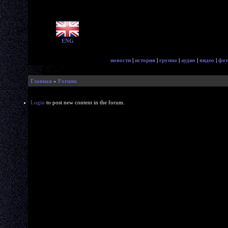
ENG
новости
|
история
|
группа
|
аудио
|
видео
|
фот
Главная
»
Forums
Login
to post new content in the forum.