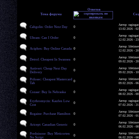
Ответов
Тема форума
Соз
Автор: ragingac
Cabgolin: Order Next Day
0
13.02.2026 - 02
Автор: ragingac
Ultram: Can I Order
0
12.02.2026 - 23
Автор: lifetime
Aciphex: Buy Online Canada
0
12.02.2026 - 20
Автор: lifetime
Detrol: Cheapest In Swansea
0
09.02.2026 - 20
Antivert: Cheap Next Day
Автор: lifetime
0
Delivery
09.02.2026 - 10
Prilosec: Cheapest Mastercard
Автор: lifetime
0
Tab
09.02.2026 - 06
Автор: ragingac
Cozaar: Buy In Nebraska
0
08.02.2026 - 00
Erythromycin: Kaufen Low
Автор: ragingac
0
Cost
07.02.2026 - 21
Автор: lifetime
Rogaine: Purchase Hamilton
0
07.02.2026 - 01
Автор: lifetime
Aricept: Canadian Generic
0
06.02.2026 - 08
Prednisone: Buy Meticorten
Автор: lifetime
0
No Script
06.02.2026 - 08