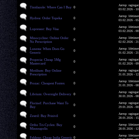
Автор: ragingac
Tinidazole: Where Can I Buy
0
03.02.2026 - 10
Автор: lifetime
Hydrea: Order Topeka
0
03.02.2026 - 05
Автор: lifetime
Lopressor: Buy Visa
0
03.02.2026 - 00
Minocycline: Online Order
Автор: lifetime
0
No Perscription
02.02.2026 - 21
Lunesta: When Does Go
Автор: lifetime
0
Generic
01.02.2026 - 21
Propecia: Cheap 5Mg
Автор: ragingac
0
Mastercard
01.02.2026 - 09
Motilium: Buy Online
Автор: ragingac
0
Prescription
31.01.2026 - 12
Автор: lifetime
Prozac: Cheapest Fontex
0
31.01.2026 - 08
Автор: ragingac
Librium: Overnight Delivery
0
30.01.2026 - 08
Florinef: Purchase Want To
Автор: ragingac
0
Buy
29.01.2026 - 00
Автор: ragingac
Zestril: Buy Prinivil
0
28.01.2026 - 15
Ortho Tri-Cyclen: Buy
Автор: lifetime
0
Minneapolis
28.01.2026 - 12
Автор: lifetime
Feldene: Cheap India Generic
0