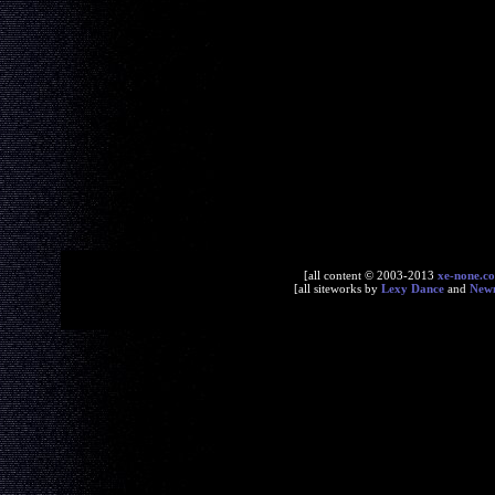
[all content © 2003-2013
xe-none.c
[all siteworks by
Lexy Dance
and
New