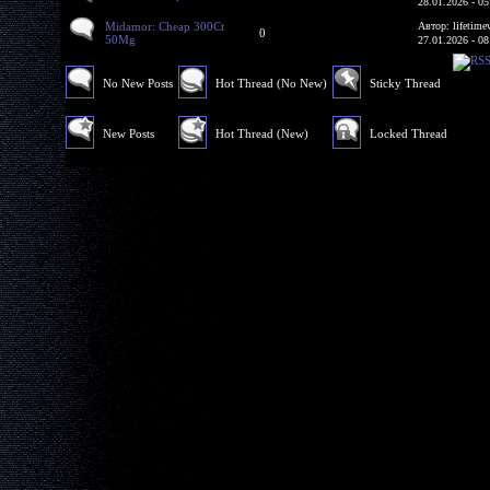
28.01.2026 - 05
Midamor: Cheap 300Ct
Автор: lifetime
0
50Mg
27.01.2026 - 08
No New Posts
Hot Thread (No New)
Sticky Thread
New Posts
Hot Thread (New)
Locked Thread