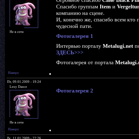
Огромное спасибо
Сане Black Fl
Спасибо группам
Item
и
Vergeltu
компанию на сцене.
И, конечно же, спасибо всем кто 
чудесной пати.
Не в сети
Фотогалерея 1
Интервью порталу
Metalugi.net
по
ЗДЕСЬ>>>
Фотогалерея от портала
Metalugi.
Наверх
Пт, 09.01.2009 - 19:24
Lexy Dance
Фотогалерея 2
Не в сети
Наверх
Вс, 11.01.2009 - 22:26