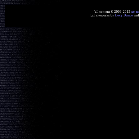
[all content © 2003-2013
xe-n
[all siteworks by
Lexy Dance
an