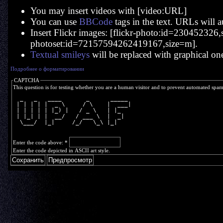
You may insert videos with [video:URL]
You can use
BBCode
tags in the text. URLs will a
Insert Flickr images: [flickr-photo:id=230452326,si
photoset:id=72157594262419167,size=m].
Textual smileys
will be replaced with graphical on
Подробнее о форматировании
CAPTCHA
This question is for testing whether you are a human visitor and to prevent automated spa
  _   _   ____       _      _____ 
 | | | | |  _ \     / \    |  ___|
 | | | | | |_) |   / _ \   | |_   
 | |_| | |  __/   / ___ \  |  _|  
  \___/  |_|     /_/   \_\ |_|    
Enter the code above:
*
Enter the code depicted in ASCII art style.