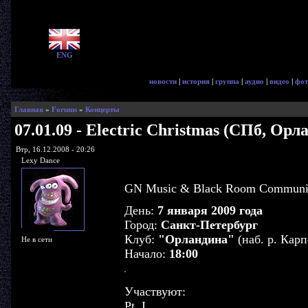
ENG
новости
|
история
|
группа
|
аудио
|
видео
|
фот
Главная
»
Forums
»
Концерты
07.01.09 - Electric Christmas (СПб, Орл
Втр, 16.12.2008 - 20:26
Lexy Dance
GN Music & Black Room Communit
День:
7 января 2009 года
Город:
Санкт-Петербург
Клуб:
"Орландина"
(наб. р. Карп
Не в сети
Начало:
18:00
Участвуют:
Pt. I