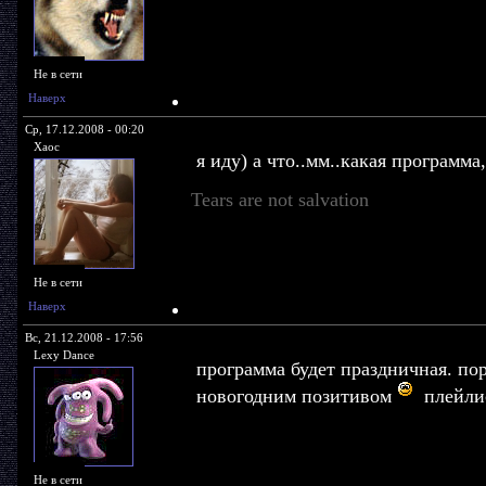
Не в сети
Наверх
Ср, 17.12.2008 - 00:20
Xaoc
я иду) а что..мм..какая программа
Tears are not salvation
Не в сети
Наверх
Вс, 21.12.2008 - 17:56
Lexy Dance
программа будет праздничная. по
новогодним позитивом
плейли
Не в сети