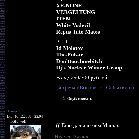
XE-NONE
VERGELTUNG
ITEM
White Vodevil
Repus Tuto Matos
Pt. II
Id Molotov
The-Pulsar
Don'ttouchmebitch
Dj's Nuclear Winter Group
Вход: 250/300 рублей
Встреча вКонтакте
|
Событие на 
Наверх
Втр, 16.12.2008 - 22:04
niGht_wolf
(( Ещё дальше чем Москва
Heaven Awaits