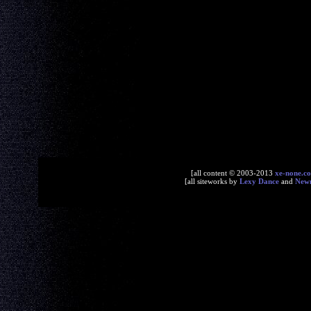
[all content © 2003-2013
xe-none.c
[all siteworks by
Lexy Dance
and
New