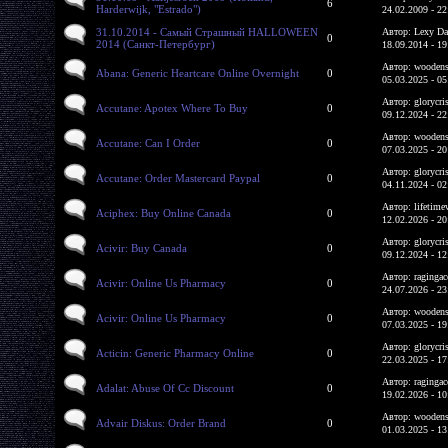
6
Harderwijk, "Estrado")
24.02.2009 - 22
31.10.2014 - Самый Страшный HALLOWEEN
Автор: Lexy Da
0
2014 (Санкт-Петербург)
18.09.2014 - 19
Автор: woodens
Abana: Generic Heartcare Online Overnight
0
05.03.2025 - 05
Автор: glorycri
Accutane: Apotex Where To Buy
0
09.12.2024 - 22
Автор: woodens
Accutane: Can I Order
0
07.03.2025 - 20
Автор: glorycri
Accutane: Order Mastercard Paypal
0
04.11.2024 - 02
Автор: lifetime
Aciphex: Buy Online Canada
0
12.02.2026 - 20
Автор: glorycri
Acivir: Buy Canada
0
09.12.2024 - 12
Автор: ragingac
Acivir: Online Us Pharmacy
0
24.07.2026 - 23
Автор: woodens
Acivir: Online Us Pharmacy
0
07.03.2025 - 19
Автор: glorycri
Acticin: Generic Pharmacy Online
0
22.03.2025 - 17
Автор: ragingac
Adalat: Abuse Of Cc Discount
0
19.02.2026 - 10
Автор: woodens
Advair Diskus: Order Brand
0
01.03.2025 - 13