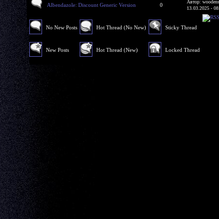
Автор: woodens
Albendazole: Discount Generic Version
0
13.03.2025 - 08
No New Posts
Hot Thread (No New)
Sticky Thread
New Posts
Hot Thread (New)
Locked Thread