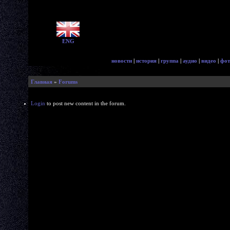
ENG
новости
|
история
|
группа
|
аудио
|
видео
|
фот
Главная
»
Forums
Login
to post new content in the forum.