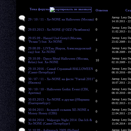
Тема форума
Ответов
Соз
Автор: Lexy Da
29 / 10 / 11 - Xe-NONE на Halloween (Москва)
0
14.10.2011 - 22
Автор: Lexy Da
29.03.2013 - Xe-NONE @ OZZ (Челябинск)
0
11.02.2013 - 11
29.05.09 - Hanzel Und Gretyl (Москва,
Автор: Lexy Da
4
"Релакс") feat. Xe-NONE
23.02.2009 - 11
29.08.09 - LIVEнь (Киров, Александровский
Автор: Lexy Da
2
сад) feat. Xe-NONE
16.08.2009 - 19
29.10.09 - Dance Metal Halloween (Москва,
Автор: Lexy Da
10
Relax) feat. Xe-NONE
02.10.2009 - 11
29.10.2016 - Самый Страшный HALLOWEEN
Автор: Lexy Da
0
(Санкт-Петербург)
08.10.2016 - 09
30 / 07 / 11 - Xe-NONE на фесте "Улетай 2011"
Автор: Lexy Da
0
(Ижевск)
18.07.2011 - 21
30 / 10 / 10 - Halloween Gothic Event (СПб,
Автор: Lexy Da
2
Арктика)
08.10.2010 - 00
30.03.2013 - Xe-NONE и друзья @Нирвана
Автор: Lexy Da
0
(Екатеринбург)
09.02.2013 - 11
30.04.2011 - Большой сольник XE-NONE в
Автор: Lexy Da
0
Money Honey (СПб)
22.04.2011 - 23
30.04.2014 - Walpurgis Night 2014: Das Ich &
Автор: Lexy Da
0
Xe-NONE (Санкт-Петербург)
15.04.2014 - 18
31.10.09 - Aaltjesrock 2009 (Holland,
Автор: Lexy Da