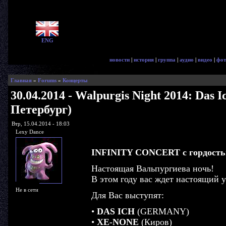
ENG
новости
|
история
|
группа
|
аудио
|
видео
|
фот
Главная
»
Forums
»
Концерты
30.04.2014 - Walpurgis Night 2014: Das
Петербург)
Втр, 15.04.2014 - 18:03
Lexy Dance
INFINITY CONCERT с гордость
Настоящая Вальпургиева ночь!
В этом году вас ждет настоящий 
Не в сети
Для Вас выступят:
•
DAS ICH
(GERMANY)
•
XE-NONE
(Киров)