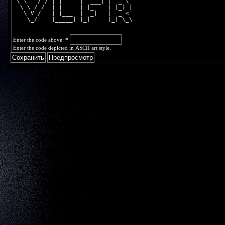
 \ \   / / | |     |  ___| |  _ \ 
  \ \ / /  | |     | |_    | |_) |
   \ V /   | |___  |  _|   |  _ < 
    \_/    |_____| |_|     |_| \_\
Enter the code above:
*
Enter the code depicted in ASCII art style.