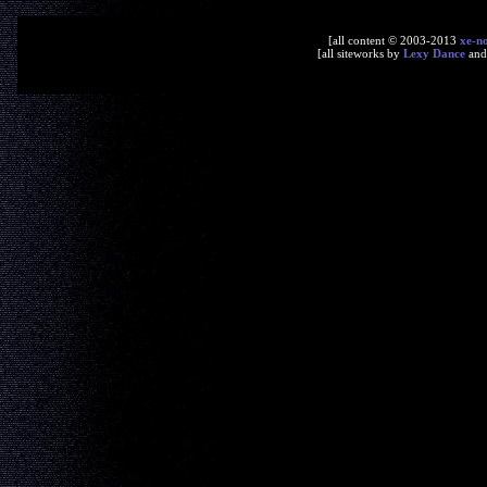
[all content © 2003-2013
xe-n
[all siteworks by
Lexy Dance
an