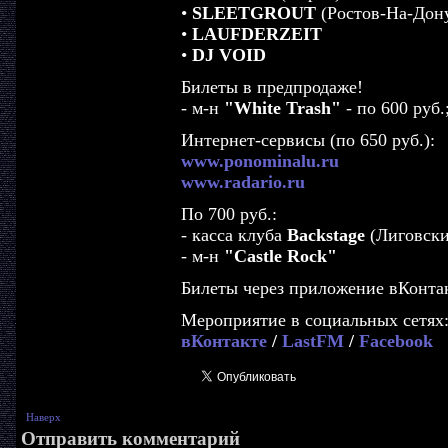
•
SLEETGROUT
(Ростов-На-Дон
•
LAUFDERZEIT
•
DJ VOID
Билеты в предпродаже!
- м-н
"White Trash"
- по 600 руб.
Интернет-сервисы (по 650 руб.):
www.ponominalu.ru
www.radario.ru
По 700 руб.:
- касса клуба
Backstage
(Лиговский
- м-н
"Castle Rock"
Билеты через приложение вКонта
Мероприятие в социальных сетях
вКонтакте
/
LastFM
/
Facebook
Наверх
Отправить комментарий