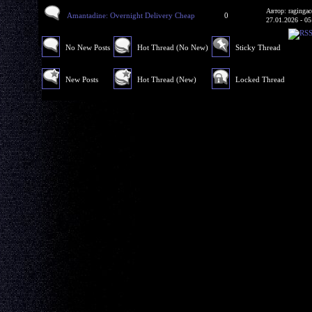
Автор: ragingac
Amantadine: Overnight Delivery Cheap
0
27.01.2026 - 05
No New Posts
Hot Thread (No New)
Sticky Thread
New Posts
Hot Thread (New)
Locked Thread