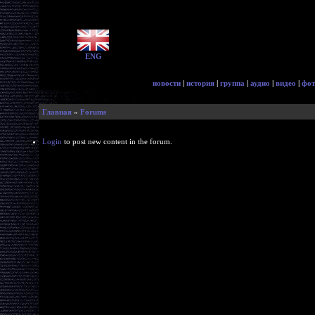
ENG
новости
|
история
|
группа
|
аудио
|
видео
|
фот
Главная
»
Forums
Login
to post new content in the forum.