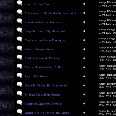
Автор: lifetime
Lopressor: Buy Visa
0
03.02.2026 - 00
Автор: lifetime
Minocycline: Online Order No Perscription
0
02.02.2026 - 21
Автор: lifetime
Lunesta: When Does Go Generic
0
01.02.2026 - 21
Автор: ragingac
Propecia: Cheap 5Mg Mastercard
0
01.02.2026 - 09
Автор: ragingac
Motilium: Buy Online Prescription
0
31.01.2026 - 12
Автор: lifetime
Prozac: Cheapest Fontex
0
31.01.2026 - 08
Автор: ragingac
Librium: Overnight Delivery
0
30.01.2026 - 08
Автор: ragingac
Florinef: Purchase Want To Buy
0
29.01.2026 - 00
Автор: ragingac
Zestril: Buy Prinivil
0
28.01.2026 - 15
Автор: lifetime
Ortho Tri-Cyclen: Buy Minneapolis
0
28.01.2026 - 12
Автор: lifetime
Feldene: Cheap India Generic
0
28.01.2026 - 05
Автор: lifetime
Midamor: Cheap 300Ct 50Mg
0
27.01.2026 - 08
Автор: lifetime
Keflex: Generic Generic Price Madnr
0
27.01.2026 - 08