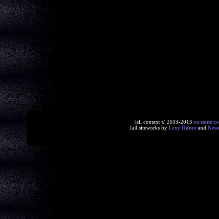
[all content © 2003-2013
xe-none.c
[all siteworks by
Lexy Dance
and
New