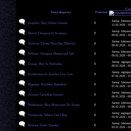
Соз
Тема форума
Ответов
Автор: lifetime
Aciphex: Buy Online Canada
0
12.02.2026 - 20
Автор: lifetime
Detrol: Cheapest In Swansea
0
09.02.2026 - 20
Автор: lifetime
Antivert: Cheap Next Day Delivery
0
09.02.2026 - 10
Автор: lifetime
Prilosec: Cheapest Mastercard Tab
0
09.02.2026 - 06
Автор: ragingac
Cozaar: Buy In Nebraska
0
08.02.2026 - 00
Автор: ragingac
Erythromycin: Kaufen Low Cost
0
07.02.2026 - 21
Автор: lifetime
Rogaine: Purchase Hamilton
0
07.02.2026 - 01
Автор: lifetime
Aricept: Canadian Generic
0
06.02.2026 - 08
Автор: lifetime
Prednisone: Buy Meticorten No Script
0
06.02.2026 - 08
Автор: ragingac
Tinidazole: Where Can I Buy
0
03.02.2026 - 10
Автор: lifetime
Hydrea: Order Topeka
0
03.02.2026 - 05