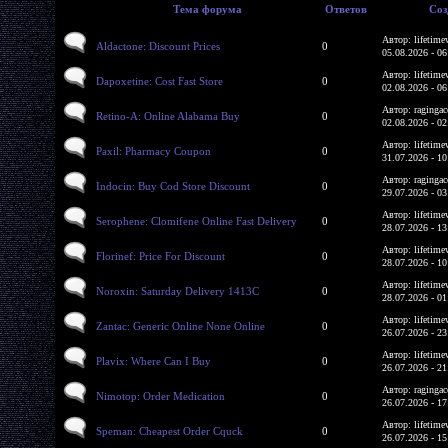
Тема форума
Ответов
Соз
Автор: lifetime
Aldactone: Discount Prices
0
05.08.2026 - 06
Автор: lifetime
Dapoxetine: Cost Fast Store
0
02.08.2026 - 06
Автор: ragingac
Retino-A: Online Alabama Buy
0
02.08.2026 - 02
Автор: lifetime
Paxil: Pharmacy Coupon
0
31.07.2026 - 10
Автор: ragingac
Indocin: Buy Cod Store Discount
0
29.07.2026 - 03
Автор: lifetime
Serophene: Clomifene Online Fast Delivery
0
28.07.2026 - 13
Автор: lifetime
Florinef: Price For Discount
0
28.07.2026 - 10
Автор: lifetime
Noroxin: Saturday Delivery 1413C
0
28.07.2026 - 01
Автор: lifetime
Zantac: Generic Online None Online
0
26.07.2026 - 23
Автор: lifetime
Plavix: Where Can I Buy
0
26.07.2026 - 21
Автор: ragingac
Nimotop: Order Medication
0
26.07.2026 - 17
Автор: lifetime
Speman: Cheapest Order Cquck
0
26.07.2026 - 15