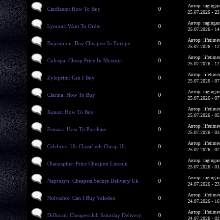
Автор: ragingac
Cardizem: How To Buy
0
25.07.2026 - 23
Автор: ragingac
Lynoral: Want To Order
0
25.07.2026 - 14
Автор: lifetime
Bupropion: Buy Cheapest In Europe
0
25.07.2026 - 12
Автор: lifetime
Colospa: Cheap Price In Missouri
0
25.07.2026 - 12
Автор: lifetime
Zyloprim: Can I Buy
0
25.07.2026 - 07
Автор: ragingac
Clarina: How To Buy
0
25.07.2026 - 07
Автор: lifetime
Xanax: How To Buy
0
25.07.2026 - 05
Автор: lifetime
Femara: How To Purchase
0
25.07.2026 - 03
Автор: lifetime
Celebrex: Uk Classifieds Cheap Uk
0
25.07.2026 - 02
Автор: ragingac
Olanzapine: Price Cheapest Lincoln
0
25.07.2026 - 01
Автор: ragingac
Naprosyn: Cheapest Secure Delivery Uk
0
24.07.2026 - 23
Автор: lifetime
Nolvadex: Can I Buy Valodex
0
24.07.2026 - 16
Автор: lifetime
Diflucan: Cheapest Jcb Saturday Delivery
0
24.07.2026 - 02