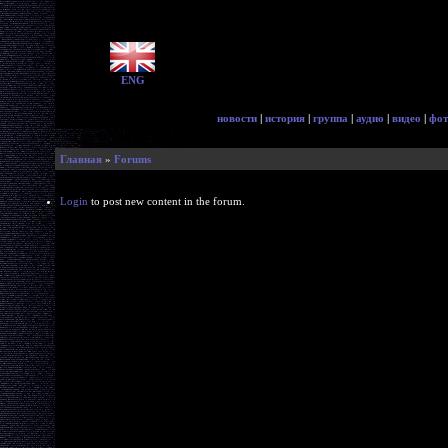
ENG
новости
|
история
|
группа
|
аудио
|
видео
|
фот
Главная
»
Forums
Login
to post new content in the forum.