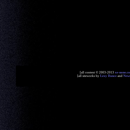
[all content © 2003-2013
xe-none.c
[all siteworks by
Lexy Dance
and
New