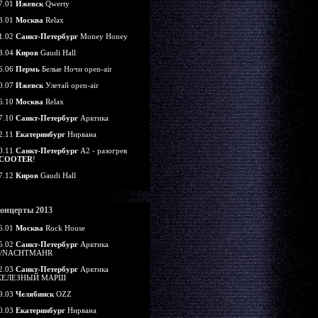
7.01
Ижевск
Qwerty
3.01
Москва
Relax
1.02
Санкт-Петербург
Money Honey
8.04
Киров
Gaudi Hall
6.06
Пермь
Белые Ночи open-air
0.07
Ижевск
Улетай open-air
6.10
Москва
Relax
7.10
Санкт-Петербург
Арктика
2.11
Екатеринбург
Нирвана
0.11
Санкт-Петербург
А2 - разогрев
COOTER
!
7.12
Киров
Gaudi Hall
онцерты 2013
6.01
Москва
Rock House
5.02
Санкт-Петербург
Арктика
/NACHTMAHR
2.03
Санкт-Петербург
Арктика
ЕЛЕЗНЫЙ МАРШ
9.03
Челябинск
OZZ
0.03
Екатеринбург
Нирвана