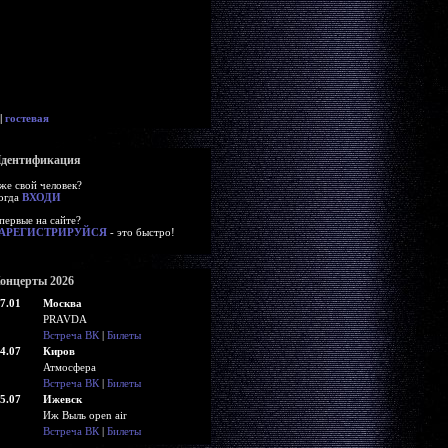
|
гостевая
дентификация
же свой человек?
огда
ВХОДИ
первые на сайте?
АРЕГИСТРИРУЙСЯ
- это быстро!
онцерты 2026
7.01
Москва
PRAVDA
Встреча ВК
|
Билеты
4.07
Киров
Атмосфера
Встреча ВК
|
Билеты
5.07
Ижевск
Иж Выль open air
Встреча ВК
|
Билеты