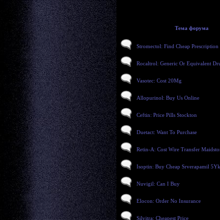
Тема форума
Stromectol: Find Cheap Prescription
Rocaltrol: Generic Or Equivalent Dr
Vasotec: Cost 20Mg
Allopurinol: Buy Us Online
Ceftin: Price Pills Stockton
Duetact: Want To Purchase
Retin-A: Cost Wire Transfer Maidst
Isoptin: Buy Cheap Srverapamil 5Y
Nuvigil: Can I Buy
Elocon: Order No Insurance
Silvitra: Cheapest Price