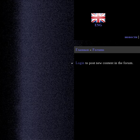
ENG
новости
|
Главная
»
Forums
Login
to post new content in the forum.