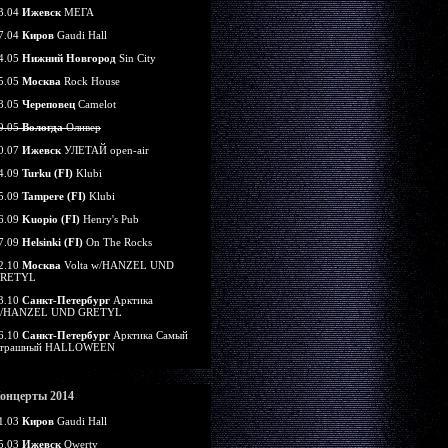
3.04
Ижевск
МЕГА
7.04
Киров
Gaudi Hall
4.05
Нижний Новгород
Sin City
5.05
Москва
Rock House
8.05
Череповец
Camelot
9.05
Вологда
Оливер
0.07
Ижевск
УЛЕТАЙ open-air
4.09
Turku (FI)
Klubi
5.09
Tampere (FI)
Klubi
6.09
Kuopio (FI)
Henry's Pub
7.09
Helsinki (FI)
On The Rocks
2.10
Москва
Volta w/HANZEL UND
RETYL
3.10
Санкт-Петербург
Арктика
/HANZEL UND GRETYL
6.10
Санкт-Петербург
Арктика Самый
трашный HALLOWEEN
онцерты 2014
1.03
Киров
Gaudi Hall
5.03
Ижевск
Qwerty