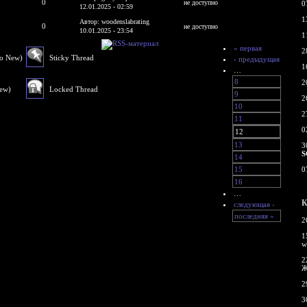
0
не доступно
0
12.01.2025 - 02:59
1
Автор: woodenslabrating
0
не доступно
10.01.2025 - 23:54
1
« первая
2
No New)
Sticky Thread
‹ предыдущая
1
…
8
2
New)
Locked Thread
9
2
10
2
11
0
12
13
3
S
14
15
0
16
…
К
следующая ›
последняя »
2
1
w
2
Ж
2
3