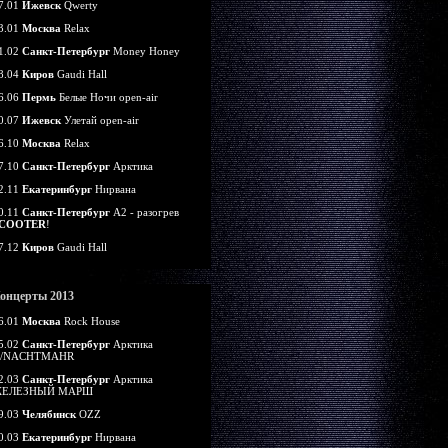
7.01
Ижевск
Qwerty
3.01
Москва
Relax
1.02
Санкт-Петербург
Money Honey
8.04
Киров
Gaudi Hall
6.06
Пермь
Белые Ночи open-air
0.07
Ижевск
Улетай open-air
6.10
Москва
Relax
7.10
Санкт-Петербург
Арктика
2.11
Екатеринбург
Нирвана
0.11
Санкт-Петербург
А2 - разогрев
COOTER
!
7.12
Киров
Gaudi Hall
онцерты 2013
6.01
Москва
Rock House
5.02
Санкт-Петербург
Арктика
/NACHTMAHR
2.03
Санкт-Петербург
Арктика
ЕЛЕЗНЫЙ МАРШ
9.03
Челябинск
OZZ
0.03
Екатеринбург
Нирвана