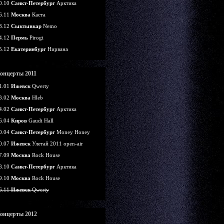
0.10
Санкт-Петербург
Арктика
6.11
Москва
Каста
8.12
Сыктывкар
Nemo
4.12
Пермь
Pirogi
5.12
Екатеринбург
Нирвана
онцерты 2011
1.01
Ижевск
Qwerty
3.02
Москва
Hleb
4.02
Санкт-Петербург
Арктика
6.04
Киров
Gaudi Hall
0.04
Санкт-Петербург
Money Honey
0.07
Ижевск
Улетай 2011 open-air
7.09
Москва
Rock House
8.10
Санкт-Петербург
Арктика
9.10
Москва
Rock House
6.11
Ижевск
Qwerty
онцерты 2012