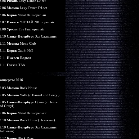
8.06
Рязань
Lexy Dance DJ-set
9.06
Москва
Lexy Dance DJ-set
7.06
Киров
Metal Balls open air
8.07
Ижевск
УЛЕТАЙ 2015 open air
1.08
Уржум
Fire Fuel open air
1.10
Санкт-Петербург
Зал Ожидания
1.11
Москва
Mona Club
3.11
Киров
Gaudi Hall
0.11
Ижевск
Подвал
1.11
Глазов
TBA
онцерты 2016
6.03
Москва
Rock House
5.05
Москва
Volta (c Hanzel und Gretyl)
6.05
Санкт-Петербург
Opera (c Hanzel
nd Gretyl)
5.06
Киров
Metal Balls open-air
8.10
Москва
Rock House (Haloween)
9.10
Санкт-Петербург
Зал Ожидания
Haloween)
7.12
Киров
Black Rose