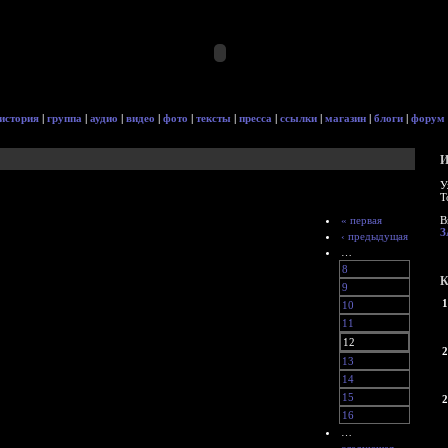
история
|
группа
|
аудио
|
видео
|
фото
|
тексты
|
пресса
|
ссылки
|
магазин
|
блоги
|
форум
И
У
Т
« первая
В
З
‹ предыдущая
…
8
К
9
1
10
11
12
2
13
14
15
2
16
…
следующая ›