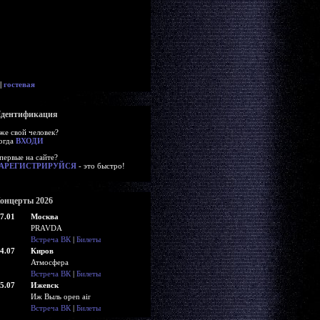
|
гостевая
дентификация
же свой человек?
огда
ВХОДИ
первые на сайте?
АРЕГИСТРИРУЙСЯ
- это быстро!
онцерты 2026
7.01
Москва
PRAVDA
Встреча ВК
|
Билеты
4.07
Киров
Атмосфера
Встреча ВК
|
Билеты
5.07
Ижевск
Иж Выль open air
Встреча ВК
|
Билеты