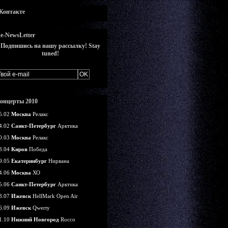
Контакте
e-NewsLetter
Подпишись на нашу рассылку! Stay
tuned!
онцерты 2010
5.02
Москва
Релакс
4.02
Санкт-Петербург
Арктика
0.03
Москва
Релакс
3.04
Киров
Победа
9.05
Екатеринбург
Нирвана
4.06
Москва
ХО
5.06
Санкт-Петербург
Арктика
3.07
Ижевск
HellMark Open Air
6.09
Ижевск
Qwerty
1.10
Нижний Новгород
Rocco