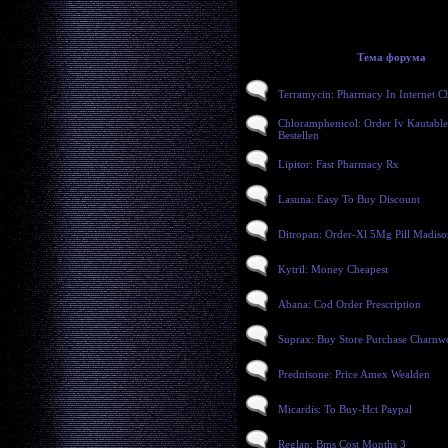
Тема форума
Terramycin: Pharmacy In Internet C
Chloramphenicol: Order Iv Kautable
Bestellen
Lipitor: Fast Pharmacy Rx
Lasuna: Easy To Buy Discount
Ditropan: Order-Xl 5Mg Pill Madiso
Kytril: Money Cheapest
Abana: Cod Order Prescription
Suprax: Buy Store Purchase Charn
Prednisone: Price Amex Wealden
Micardis: To Buy-Hct Paypal
Reglan: Bms Cost Months 3