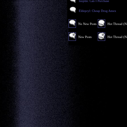
Isoptin: Can I Purchase
Eldepryl: Cheap Drug Amex
No New Posts
Hot Thread (
New Posts
Hot Thread (