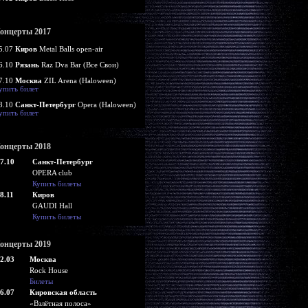
онцерты 2017
5.07
Киров
Metal Balls open-air
6.10
Рязань
Raz Dva Bar (Все Свои)
7.10
Москва
ZIL Arena (Haloween)
упить билет
8.10
Санкт-Петербург
Opera (Haloween)
упить билет
онцерты 2018
7.10
Санкт-Петербург
OPERA club
Купить билеты
8.11
Киров
GAUDI Hall
Купить билеты
онцерты 2019
2.03
Москва
Rock House
Билеты
6.07
Кировская область
«Взлётная полоса»