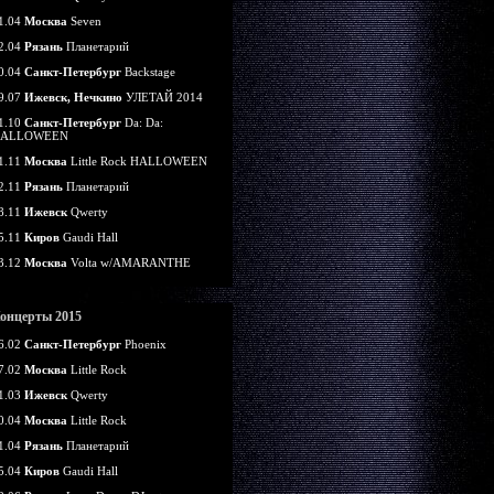
1.04
Москва
Seven
2.04
Рязань
Планетарий
0.04
Санкт-Петербург
Backstage
9.07
Ижевск, Нечкино
УЛЕТАЙ 2014
1.10
Санкт-Петербург
Da: Da:
ALLOWEEN
1.11
Москва
Little Rock HALLOWEEN
2.11
Рязань
Планетарий
8.11
Ижевск
Qwerty
5.11
Киров
Gaudi Hall
3.12
Москва
Volta w/AMARANTHE
онцерты 2015
6.02
Санкт-Петербург
Phoenix
7.02
Москва
Little Rock
1.03
Ижевск
Qwerty
0.04
Москва
Little Rock
1.04
Рязань
Планетарий
5.04
Киров
Gaudi Hall