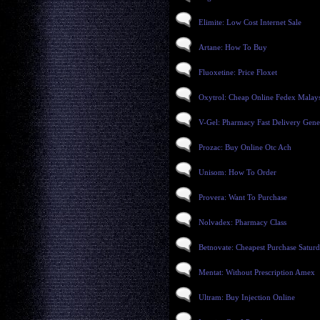
Elimite: Low Cost Internet Sale
Artane: How To Buy
Fluoxetine: Price Floxet
Oxytrol: Cheap Online Fedex Malays
V-Gel: Pharmacy Fast Delivery Gene
Prozac: Buy Online Otc Ach
Unisom: How To Order
Provera: Want To Purchase
Nolvadex: Pharmacy Class
Betnovate: Cheapest Purchase Satur
Mentat: Without Prescription Amex
Ultram: Buy Injection Online