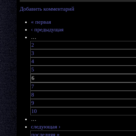
Добавить комментарий
« первая
‹ предыдущая
…
2
3
4
5
6
7
8
9
10
…
следующая ›
последняя »