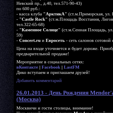
Невский пр., д.40, тел.571-90-43)
по 600 руб.:
- касса клуба
"АрктикА"
(ст.м.Приморская, ул. Б
-
"Castle Rock"
(ст.м.Площадь Восстания, Лиговс
тел.322-65-68)
-
"Каменное Солнце"
(ст.м.Сенная Площадь, ул.
59)
-
Concert.ru
и
Евросеть
- сеть салонов сотовой 
Цена на входе уточняется и будет дороже. Приоб
предварительной продаже!
Мероприятие в социальных сетях:
вКонтакте
|
Facebook
|
LastFM
Дико вступаем и приглашаем друзей!
Добавить комментарий
26.01.2013 - День Рождения Mendor'
(Москва)
Москвичи и гости столицы, внимание!