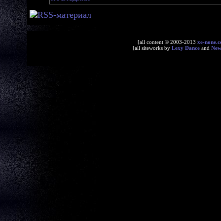
[all content © 2003-2013
xe-none.
[all siteworks by
Lexy Dance
and
Ne