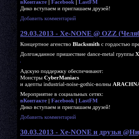
вКонтакте
|
Facebook
|
LastFM
Дико вступаем и приглашаем друзей!
Добавить комментарий
29.03.2013 - Xe-NONE @ OZZ (Челя
Концертное агенство
Blacksmith
с гордостью пре
Долгожданное пришествие dance-metal группы
X
Адскую поддержку обеспечивают:
Монстры
CyberManiacs
и адепты industrial-noise-gothic-волны
ARACHN
Мероприятие в социальных сетях:
вКонтакте
|
Facebook
|
LastFM
Дико вступаем и приглашаем друзей!
Добавить комментарий
30.03.2013 - Xe-NONE и друзья @Ни