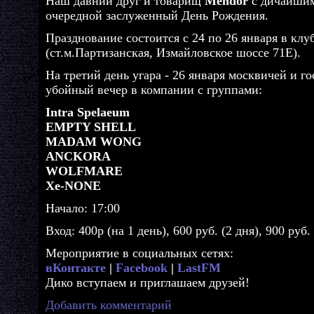
Наш давний друг и товарищ
Mendor
с дичайшим
очередной заслуженный День Рождения.
Празднование состоится с 24 по 26 января в клу
(ст.м.Партизанская, Измайловское шоссе 71Е).
На третий день угара - 26 января москвичей и г
убойный вечер в компании с группами:
Intra Spelaeum
EMPTY SHELL
MADAM WONG
ANCKORA
WOLFMARE
Xe-NONE
Начало: 17:00
Вход: 400р (на 1 день), 600 руб. (2 дня), 900 руб.
Мероприятие в социальных сетях:
вКонтакте
|
Facebook
|
LastFM
Дико вступаем и приглашаем друзей!
Добавить комментарий