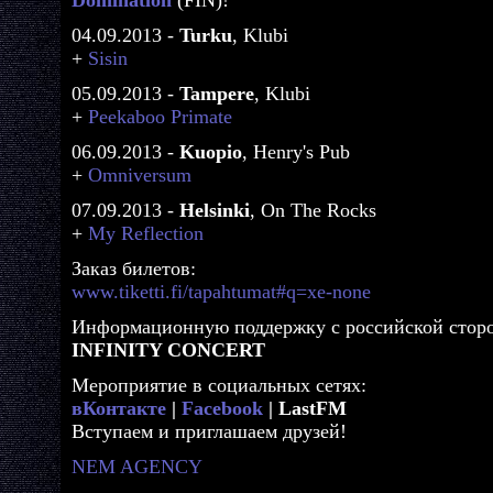
04.09.2013 -
Turku
, Klubi
+
Sisin
05.09.2013 -
Tampere
, Klubi
+
Peekaboo Primate
06.09.2013 -
Kuopio
, Henry's Pub
+
Omniversum
07.09.2013 -
Helsinki
, On The Rocks
+
My Reflection
Заказ билетов:
www.tiketti.fi/tapahtumat#q=xe-none
Информационную поддержку с российской сторо
INFINITY CONCERT
Мероприятие в социальных сетях:
вКонтакте
|
Facebook
| LastFM
Вступаем и приглашаем друзей!
NEM AGENCY