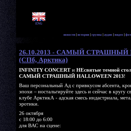
ENG
новости
|
история
|
группа
|
аудио
|
видео
|
фот
26.10.2013 - САМЫЙ СТРАШНЫЙ
(СПб, Арктика)
INFINITY CONCERT
и
НЕсвятые темной сто
САМЫЙ СТРАШНЫЙ HALLOWEEN 2013
!
Ваш персональный Ад с привкусом абсента, кров
эпохи – ностальгируйте здесь и сейчас в кругу с
клубе АрктикА - адская смесь индастриала, мета
эротики.
26 октября
с 18:00 до 6:00
для ВАС на сцене: