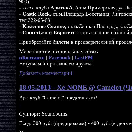
900)
- касса клуба
АрктикА
, (ст.м.Приморская, ул. Бе
-
Castle Rock
, ст.м.Площадь Восстания, Лиговски
тел.322-65-68
-
Каменное Солнце
, ст.м.Сенная Площадь, ул.Са
-
Concert.ru
и
Евросеть
- сеть салонов сотовой 
Приобретайте билеты в предварительной продаж
Мероприятие в социальных сетях:
вКонтакте
|
Facebook
|
LastFM
Вступаем и приглашаем друзей!
Добавить комментарий
18.05.2013 - Xe-NONE @ Camelot (Ч
Арт-клуб "Camelot" представляет!
Суппорт: Soundburns
Вход: 300 руб. (предпродажа) - 400 руб. (в день 