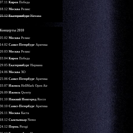
07.11
Киров
Победа
18.12
Москва
Релакс
25.12
Екатеринбург
Nirvana
Концерты 2010
05.02
Москва
Релакс
14.02
Санкт-Петербург
Арктика
20.03
Москва
Релакс
03.04
Киров
Победа
29.05
Екатеринбург
Нирвана
24.06
Москва
ХО
25.06
Санкт-Петербург
Арктика
03.07
Ижевск
HellMark Open Air
26.09
Ижевск
Qwerty
01.10
Нижний Новгород
Rocco
30.10
Санкт-Петербург
Арктика
26.11
Москва
Каста
18.12
Сыктывкар
Nemo
24.12
Пермь
Pirogi