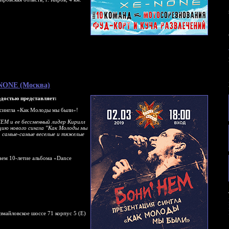
e-NONE (Москва)
достью представляет:
 сингла «Как Молоды мы были»!
ЕМ и ее бессменный лидер Кирилл
цию нового сингла "Как Молоды мы
, самые-самые веселые и тяжелые
чаем 10-летие альбома «Dance
змайловское шоссе 71 корпус 5 (Е)