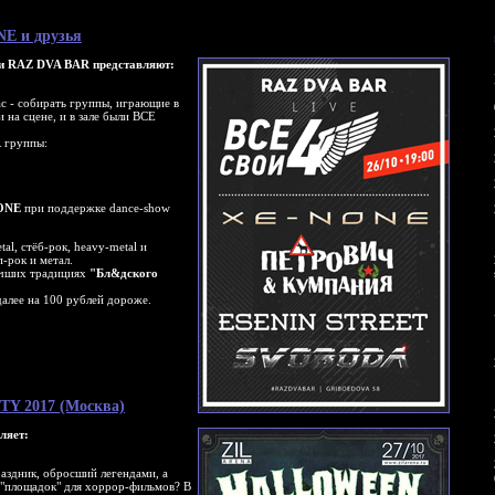
ONE и друзья
и RAZ DVA BAR представляют:
ас - собирать группы, играющие в
и на сцене, и в зале были ВСЕ
 группы:
ONE
при поддержке dance-show
al, стёб-рок, heavy-metal и
п-рок и метал.
учших традициях
"Бл&дского
далее на 100 рублей дороже.
TY 2017 (Москва)
ляет:
аздник, обросший легендами, а
 "площадок" для хоррор-фильмов? В