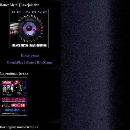
Dance Metal [Rave]olution
Пресс-релиз
GooglePlay
|
iTunes
|
BandCamp
Случайная фотка
Последние комментарии