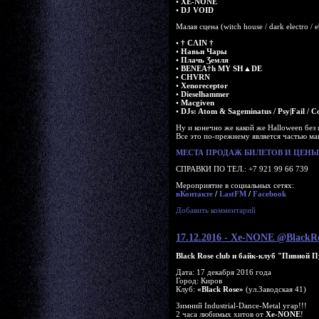
•
XE-NONE
•
DJ VOID
Малая сцена (witch house / dark electro / 
•
† CΛIN †
•
Навьи Чары
•
Πлачь Ʒемля
•
BENEA†h MY SH▲DE
•
CHVRN
•
Xenoreceptor
•
Dieselhammer
•
Macgiven
•
DJs: Atom & Sageminatus / Psy|Fail / 
Ну и конечно же какой же Halloween без
Все это по-прежнему является частью ма
МЕСТА ПРОДАЖ БИЛЕТОВ И ЦЕНЫ 
СПРАВКИ ПО ТЕЛ.: +7 921 99 66 739
Мероприятие в социальных сетях:
вКонтакте
/
LastFM
/
Facebook
Добавить комментарий
17.12.2016 - Xe-NONE @BlackR
Black Rose club и байк-клуб "Пивной 
Дата: 17 декабря 2016 года
Город: Киров
Клуб:
«Black Rose»
(ул.Заводская 41)
Зимний Industrial-Dance-Metal угар!!!
2 часа любимых хитов от
Xe-NONE
!