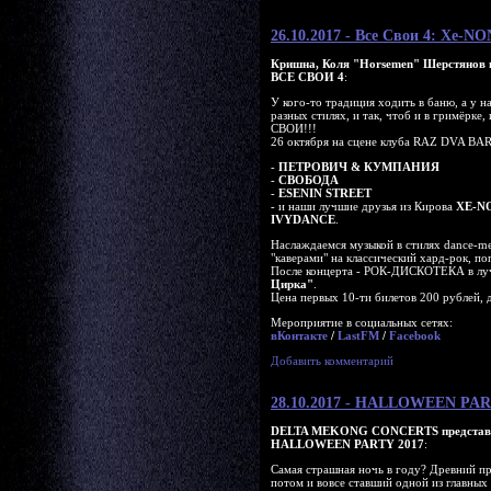
26.10.2017 - Все Свои 4: Xe-N
Кришна, Коля "Horsemen" Шерстянов 
ВСЕ СВОИ 4
:
У кого-то традиция ходить в баню, а у н
разных стилях, и так, чтоб и в гримёрке, 
СВОИ!!!
26 октября на сцене клуба RAZ DVA BAR
-
ПЕТРОВИЧ & КУМПАНИЯ
-
CВОБОДА
-
ESENIN STREET
- и наши лучшие друзья из Кирова
XE-N
IVYDANCE
.
Наслаждаемся музыкой в стилях dance-met
"каверами" на классический хард-рок, по
После концерта - РОК-ДИСКОТЕКА в л
Цирка"
.
Цена первых 10-ти билетов 200 рублей, 
Мероприятие в социальных сетях:
вКонтакте
/
LastFM
/
Facebook
Добавить комментарий
28.10.2017 - HALLOWEEN PAR
DELTA MEKONG CONCERTS представ
HALLOWEEN PARTY 2017
:
Самая страшная ночь в году? Древний пр
потом и вовсе ставший одной из главных