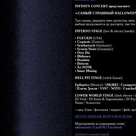
INFINITY CONCERT представляет:
☠
САМЫЙ СТРАШНЫЙ HALLOWEEN 
Три сцены, двадцать пять артистов, пять
шабаш продолжится до рассвета, так что 
INFERNO STAGE
(live & electro bands):
•
FGFC820
(USA)
•
Cygnosic
(Greece)
•
Synthattack
(Germany)
•
System Noire
(Germany)
•
Otto Dix
•
Illidiance
•
Dominia
•
Deform
•
Xe-NONE
•
Inner Missing
HELL PIT STAGE
(witch house):
Epileptics
(Mexico) /
[M()RE]
/
Crosspart
/
Плачь Ʒемля
/
VSN7
/
WITO
/
Conclus
LOWER WORLD STAGE
(dark electro / i
DJ Void / DJ Atom & Sageminatus / DJ Ps
Name / Scarecrow
+ шоу-блок / фотозона / маркет / фейс ар
МЕСТА ПРОДАЖ БИЛЕТОВ И ЦЕНЫ
Мероприятие в социальных сетях:
вКонтакте
/
LastFM
/
Facebook
Добавить комментарий