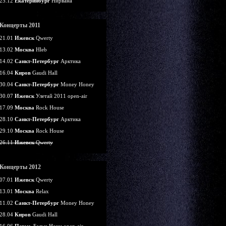
25.12
Екатеринбург
Нирвана
Концерты 2011
21.01
Ижевск
Qwerty
13.02
Москва
Hleb
14.02
Санкт-Петербург
Арктика
16.04
Киров
Gaudi Hall
30.04
Санкт-Петербург
Money Honey
30.07
Ижевск
Улетай 2011 open-air
17.09
Москва
Rock House
28.10
Санкт-Петербург
Арктика
29.10
Москва
Rock House
26.11
Ижевск
Qwerty
Концерты 2012
07.01
Ижевск
Qwerty
13.01
Москва
Relax
11.02
Санкт-Петербург
Money Honey
28.04
Киров
Gaudi Hall