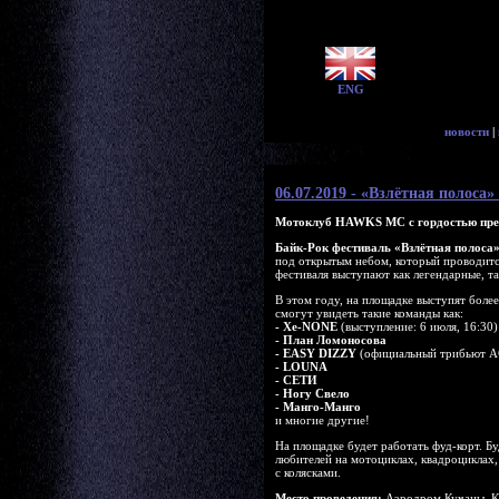
ENG
новости
|
06.07.2019 - «Взлётная полоса»
Мотоклуб HAWKS МС с гордостью пре
Байк-Рок фестиваль «Взлётная полоса
под открытым небом, который проводится
фестиваля выступают как легендарные, т
В этом году, на площадке выступят боле
смогут увидеть такие команды как:
- Xe-NONE
(выступление: 6 июля, 16:30)
- План Ломоносова
- EASY DIZZY
(официальный трибьют A
- LOUNA
- СЕТИ
- Ногу Свело
- Манго-Манго
и многие другие!
На площадке будет работать фуд-корт. Б
любителей на мотоциклах, квадроциклах
с колясками.
Место проведения:
Аэродром Кучаны, Кир