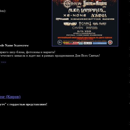
ebm):
Code Name Scarecrow
 яркого шоу-блока, фотозоны и маркета!
гического замысла и ждет вас в рамках празднования Дня Всех Святых!
>>>
ose (Киров)
Путч" с гордостью представляют!