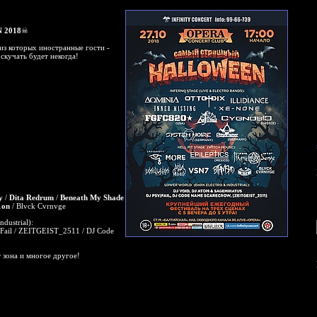
2018
☠
 из которых иностранные гости -
скучать будет некогда!
y
/
Dita Redrum
/
Beneath My Shade
1on
/ Blvck Cvrnvge
ndustrial):
y|Fail / ZEITGEIST_2511 / DJ Code
т зона и многое другое!