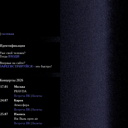
|
гостевая
Идентификация
Уже свой человек?
Тогда
ВХОДИ
Впервые на сайте?
ЗАРЕГИСТРИРУЙСЯ
- это быстро!
Концерты 2026
17.01
Москва
PRAVDA
Встреча ВК
|
Билеты
24.07
Киров
Атмосфера
Встреча ВК
|
Билеты
25.07
Ижевск
Иж Выль open air
Встреча ВК
|
Билеты