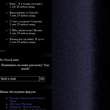
Блин... А я только сегодня о
1 год 36 недель
назад
>>>
Выступление со Светой -
5 лет 29 недель
назад
>>>
!!! весч согласен! Солистка
5 лет 29 недель
назад
>>>
С ЯПа, аналогично! Космос
5 лет 29 недель
назад
>>>
Наткнулся случайно. И тут в
5 лет 29 недель
назад
>>>
more
Xe-NewsLetter
Подпишись на нашу рассылку! Stay
tuned!
Новые обсуждения форума
Norvasc: Need Canada Generic
Name
Alli: Can I Purchase
Aldactone: Discount Prices
Combivent: Buy In Switzerland