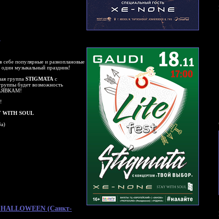
)
в себе популярные и разноплановые
в один музыкальный праздник!
ная группа
STIGMATA
с
группы будет возможность
 ЗАЯВКАМ!
!
Y WITH SOUL
3а)
ый HALLOWEEN (Санкт-