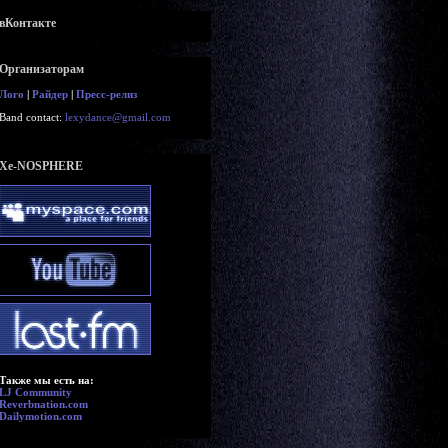
вКонтакте
Организаторам
Лого
|
Райдер
|
Пресс-релиз
Band contact:
lexydance@gmail.com
Xe-NOSPHERE
Также мы есть на:
LJ Community
Reverbnation.com
Dailymotion.com