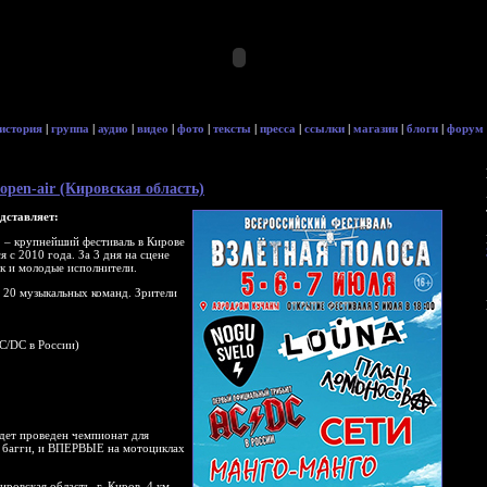
история
|
группа
|
аудио
|
видео
|
фото
|
тексты
|
пресса
|
ссылки
|
магазин
|
блоги
|
форум
 open-air (Кировская область)
дставляет:
»
– крупнейший фестиваль в Кирове
 с 2010 года. За 3 дня на сцене
ак и молодые исполнители.
е 20 музыкальных команд. Зрители
C/DC в России)
удет проведен чемпионат для
, багги, и ВПЕРВЫЕ на мотоциклах
овская область, г. Киров, 4 км.