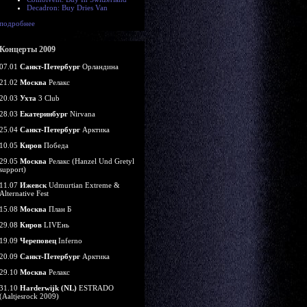
Decadron: Buy Dries Van
подробнее
Концерты 2009
07.01
Санкт-Петербург
Орландина
21.02
Москва
Релакс
20.03
Ухта
3 Club
28.03
Екатеринбург
Nirvana
25.04
Санкт-Петербург
Арктика
10.05
Киров
Победа
29.05
Москва
Релакс (Hanzel Und Gretyl
support)
11.07
Ижевск
Udmurtian Extreme &
Alternative Fest
15.08
Москва
План Б
29.08
Киров
LIVEнь
19.09
Череповец
Inferno
20.09
Санкт-Петербург
Арктика
29.10
Москва
Релакс
31.10
Harderwijk (NL)
ESTRADO
(Aaltjesrock 2009)