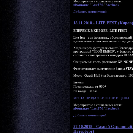
Мероприятие в социальных сетях:
вКонтакте
/
LastFM
/
Facebook
Добавить комментарий
18.11.2018 - LITE FEST (Киров
ВПЕРВЫЕ В КИРОВЕ: LITE FEST!
Lite fest
- рок фестиваль, объединяющий 
музыкальные коллективы нашего города 
Хэдлайнером фестиваля станет Легендар
программой "ТВОЙ ВЫБОР", у фанатов 
составить свой трек-лист концерта ПО
Специальный гость фестиваля:
XE-NONE
Фест открывает выступление банды
STA
Место:
Gaudi Hall
(ул.Володарского, 10
Билеты:
Предпродажа: от 600₽
На входе: 1000₽
МЕСТА ПРОДАЖ БИЛЕТОВ И ЦЕНЫ
Мероприятие в социальных сетях:
вКонтакте
/
LastFM
/
Facebook
Добавить комментарий
27.10.2018 - Самый Страшн
Петербург)