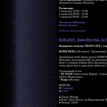
автодороги Стрижи-Пасегово.
Расписание:
5 июля (пт) 18:00 - 22:00
6 июля (сб) 09:00 - 22:00
7 июля (вс) 09:00 - 22:00
Фестиваль вКонтакте
Купить билеты
Добавить комментарий
02.03.2019 - Бони Нем feat. X
Концертное агенство NIGHT LIVE с гор
БОНИ НЕМ
(стёб-метал) - Презентация
Легендарная стёб-метал группа БОНИ Н
Немоляев, приглашают Вас на презента
были" и старую добрую Rock Дискотеку
хиты, яркое шоу и море рока ждут вас!
Специальный гости:
-
XE-NONE
(dance metal, Киров) - отме
Inferno Ressurection»
-
Нэирс
(Москва)
БИЛЕТЫ:
➡
Cтандарт
➡
V.I.P.
● Город: Москва
● Клуб «Rock House» (м.Партизанская, И
● Начало: 18:00