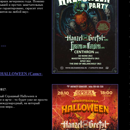
 ярких вечеринок года. Помимо
 мышей и прочих замечательных
е гарантировано, скрасит этот
антов на любой вкус.
>>>
ый HALLOWEEN (Санкт-
017
:
мый Страшный Halloween в
 и ярче - то будет уже не просто
 международный, на который
рон мира...