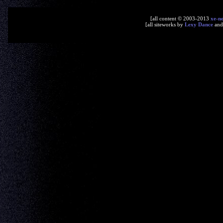
[all content © 2003-2013
xe-n
[all siteworks by
Lexy Dance
an