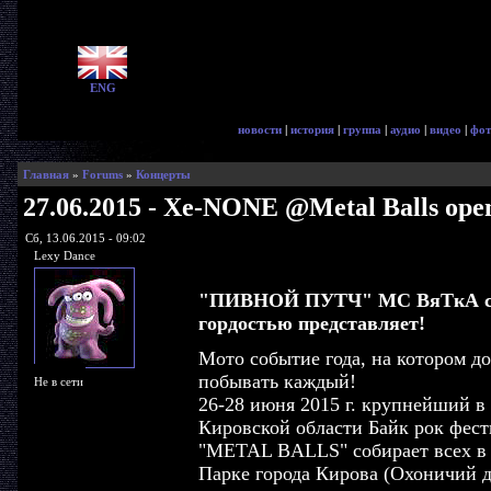
ENG
новости
|
история
|
группа
|
аудио
|
видео
|
фот
Главная
»
Forums
»
Концерты
27.06.2015 - Xe-NONE @Metal Balls ope
Сб, 13.06.2015 - 09:02
Lexy Dance
"ПИВНОЙ ПУТЧ" МС ВяТкА 
гордостью представляет!
Мото событие года, на котором д
побывать каждый!
Не в сети
26-28 июня 2015 г. крупнейший в
Кировской области Байк рок фест
"METAL BALLS" собирает всех в
Парке города Кирова (Охоничий д