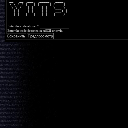
 __   __  ___   _____   ____  
 \ \ / / |_ _| |_   _| / ___| 
  \ V /   | |    | |   \___ \ 
   | |    | |    | |    ___) |
   |_|   |___|   |_|   |____/ 
Enter the code above:
*
Enter the code depicted in ASCII art style.