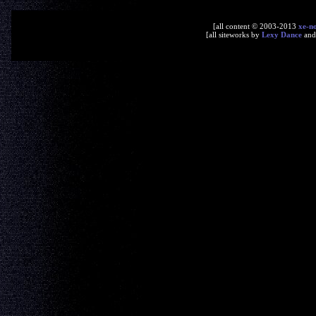
[all content © 2003-2013
xe-n
[all siteworks by
Lexy Dance
an