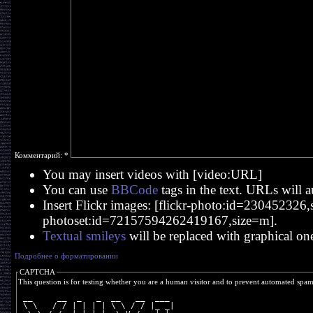
Комментарий:
*
You may insert videos with [video:URL]
You can use
BBCode
tags in the text. URLs will a
Insert Flickr images: [flickr-photo:id=230452326,si
photoset:id=72157594262419167,size=m].
Textual smileys
will be replaced with graphical on
Подробнее о форматировании
CAPTCHA
This question is for testing whether you are a human visitor and to prevent automated spa
 __     __  _   _  __   __  ___ 
 \ \   / / | | | | \ \ / / |_ _|