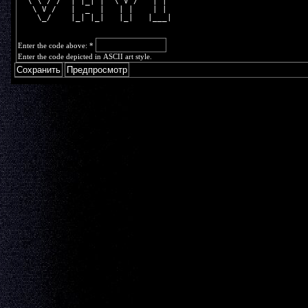
  \ \ / /  | |_| |  \ V /   | | 
   \ V /   |  _  |   | |    | | 
    \_/    |_| |_|   |_|   |___|
Enter the code above:
*
Enter the code depicted in ASCII art style.