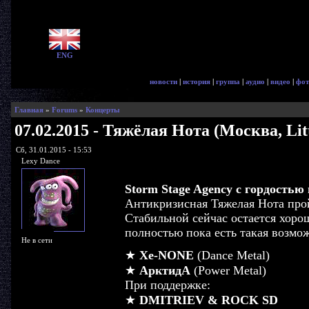
ENG
новости
|
история
|
группа
|
аудио
|
видео
|
фот
Главная
»
Forums
»
Концерты
07.02.2015 - Тяжёлая Нота (Москва, Lit
Сб, 31.01.2015 - 15:53
Lexy Dance
Storm Stage Agency с гордостью
Антикризисная Тяжелая Нота пройд
Стабильной сейчас остается хоро
полностью пока есть такая возмо
Не в сети
★
Xe-NONE
(Dance Metal)
★
АрктидА
(Power Metal)
При поддержке:
★
DMITRIEV & ROCK SD