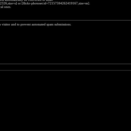
452326,size=s] or [flickr-photoset:id=72157594262419167,size=m].
cal ones.
n visitor and to prevent automated spam submissions.