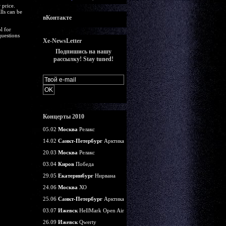
 price.
lls can be
вКонтакте
l for
questions
Xe-NewsLetter
Подпишись на нашу
рассылку! Stay tuned!
Концерты 2010
05.02
Москва
Релакс
14.02
Санкт-Петербург
Арктика
20.03
Москва
Релакс
03.04
Киров
Победа
29.05
Екатеринбург
Нирвана
24.06
Москва
ХО
25.06
Санкт-Петербург
Арктика
03.07
Ижевск
HellMark Open Air
26.09
Ижевск
Qwerty