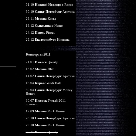
01.10
Нижний Новгород
Rocco
30.10
Санкт-Петербург
Арктика
26.11
Москва
Каста
18.12
Сыктывкар
Nemo
24.12
Пермь
Pirogi
25.12
Екатеринбург
Нирвана
Концерты 2011
21.01
Ижевск
Qwerty
13.02
Москва
Hleb
14.02
Санкт-Петербург
Арктика
16.04
Киров
Gaudi Hall
30.04
Санкт-Петербург
Money
Honey
30.07
Ижевск
Улетай 2011
open-air
17.09
Москва
Rock House
28.10
Санкт-Петербург
Арктика
29.10
Москва
Rock House
26.11
Ижевск
Qwerty