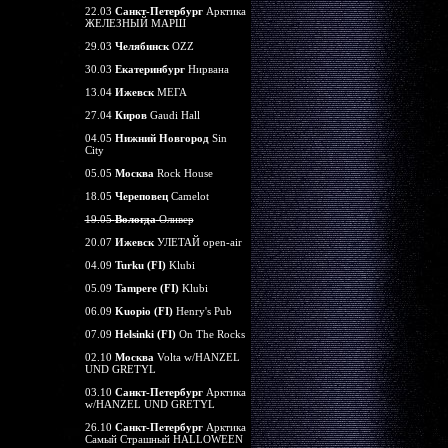
22.03
Санкт-Петербург
Арктика
ЖЕЛЕЗНЫЙ МАРШ
29.03
Челябинск
OZZ
30.03
Екатеринбург
Нирвана
13.04
Ижевск
МЕГА
27.04
Киров
Gaudi Hall
04.05
Нижний Новгород
Sin
City
05.05
Москва
Rock House
18.05
Череповец
Camelot
19.05
Вологда
Оливер
20.07
Ижевск
УЛЕТАЙ open-air
04.09
Turku (FI)
Klubi
05.09
Tampere (FI)
Klubi
06.09
Kuopio (FI)
Henry's Pub
07.09
Helsinki (FI)
On The Rocks
02.10
Москва
Volta w/HANZEL
UND GRETYL
03.10
Санкт-Петербург
Арктика
w/HANZEL UND GRETYL
26.10
Санкт-Петербург
Арктика
Самый Страшный HALLOWEEN