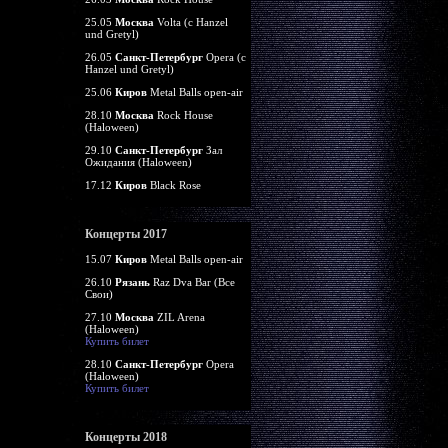
25.05
Москва
Volta (c Hanzel
und Gretyl)
26.05
Санкт-Петербург
Opera (c
Hanzel und Gretyl)
25.06
Киров
Metal Balls open-air
28.10
Москва
Rock House
(Haloween)
29.10
Санкт-Петербург
Зал
Ожидания (Haloween)
17.12
Киров
Black Rose
Концерты 2017
15.07
Киров
Metal Balls open-air
26.10
Рязань
Raz Dva Bar (Все
Свои)
27.10
Москва
ZIL Arena
(Haloween)
Купить билет
28.10
Санкт-Петербург
Opera
(Haloween)
Купить билет
Концерты 2018