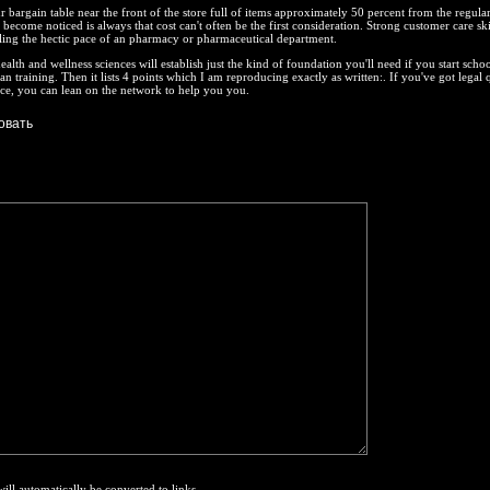
r bargain table near the front of the store full of items approximately 50 percent from the regular
 become noticed is always that cost can't often be the first consideration. Strong customer care ski
ing the hectic pace of an pharmacy or pharmaceutical department.
alth and wellness sciences will establish just the kind of foundation you'll need if you start schoo
n training. Then it lists 4 points which I am reproducing exactly as written:. If you've got legal 
ce, you can lean on the network to help you you.
will automatically be converted to links.