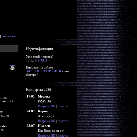
|
гостевая
Идентификация
Уже свой человек?
Тогда
ВХОДИ
Впервые на сайте?
ЗАРЕГИСТРИРУЙСЯ
- это
быстро!
Концерты 2026
17.01
Москва
ting.
nd and not
PRAVDA
Встреча ВК
|
Билеты
24.07
Киров
cy
 rather
Атмосфера
Встреча ВК
|
Билеты
25.07
Ижевск
cation
ical
Иж Выль open air
Встреча ВК
|
Билеты