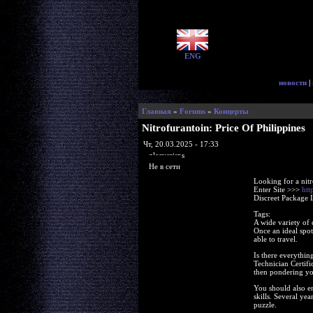
ENG
новости
|
Главная
»
Forums
»
Концерты
Nitrofurantoin: Price Of Philippines
Чт, 20.03.2025 - 17:33
glorycrisps
Не в сети
Looking for a nit
Enter Site >>>
htt
Discreet Package 
Tags:
A wide variety of 
Once an ideal spot
able to travel.
Is there everythi
Technician Certifi
then pondering yo
You should also e
skills. Several ye
puzzle.