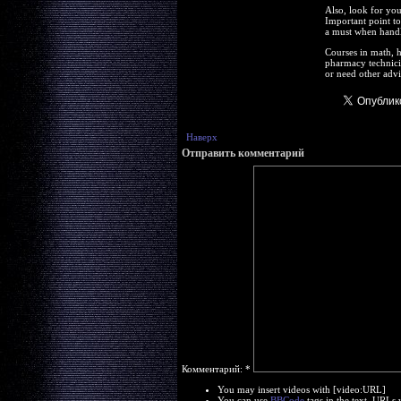
Also, look for you
Important point to
a must when handl
Courses in math, he
pharmacy technicia
or need other advi
Наверх
Отправить комментарий
Комментарий:
*
You may insert videos with [video:URL]
You can use
BBCode
tags in the text. URLs 