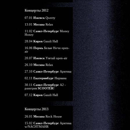
Концерты 2012
07.01
Ижевск
Qwerty
13.01
Москва
Relax
11.02
Санкт-Петербург
Money
Honey
28.04
Киров
Gaudi Hall
16.06
Пермь
Белые Ночи open-
air
20.07
Ижевск
Улетай open-air
26.10
Москва
Relax
27.10
Санкт-Петербург
Арктика
02.11
Екатеринбург
Нирвана
30.11
Санкт-Петербург
А2 -
разогрев
SCOOTER
!
07.12
Киров
Gaudi Hall
Концерты 2013
26.01
Москва
Rock House
15.02
Санкт-Петербург
Арктика
w/NACHTMAHR