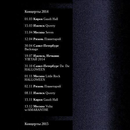
Концерты 2014
01.03
Киров
Gaudi Hall
15.03
Ижевск
Qwerty
11.04
Москва
Seven
12.04
Рязань
Планетарий
30.04
Санкт-Петербург
Backstage
19.07
Ижевск, Нечкино
УЛЕТАЙ 2014
31.10
Санкт-Петербург
Da: Da:
HALLOWEEN
01.11
Москва
Little Rock
HALLOWEEN
02.11
Рязань
Планетарий
08.11
Ижевск
Qwerty
15.11
Киров
Gaudi Hall
13.12
Москва
Volta
w/AMARANTHE
Концерты 2015