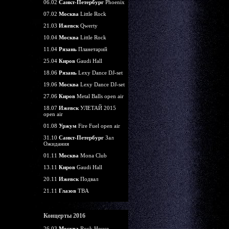
06.02
Санкт-Петербург
Phoenix
07.02
Москва
Little Rock
21.03
Ижевск
Qwerty
10.04
Москва
Little Rock
11.04
Рязань
Планетарий
25.04
Киров
Gaudi Hall
18.06
Рязань
Lexy Dance DJ-set
19.06
Москва
Lexy Dance DJ-set
27.06
Киров
Metal Balls open air
18.07
Ижевск
УЛЕТАЙ 2015
open air
01.08
Уржум
Fire Fuel open air
31.10
Санкт-Петербург
Зал
Ожидания
01.11
Москва
Mona Club
13.11
Киров
Gaudi Hall
20.11
Ижевск
Подвал
21.11
Глазов
TBA
Концерты 2016
26.03
Москва
Rock House