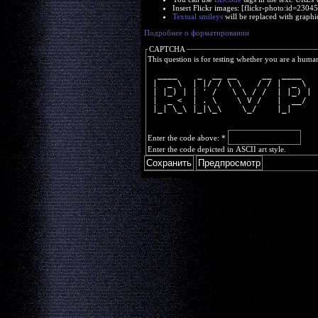
Insert Flickr images: [flickr-photo:id=230
Textual smileys
will be replaced with graphi
Подробнее о форматировании
CAPTCHA
This question is for testing whether you are a huma
  ____    _  __ __     __  ____  
 |  _ \  | |/ / \ \   / / |  _ \ 
 | |_) | | ' /   \ \ / /  | |_) |
 |  _ <  | . \    \ V /   |  __/ 
 |_| \_\ |_|\_\    \_/    |_|    
Enter the code above:
*
Enter the code depicted in ASCII art style.