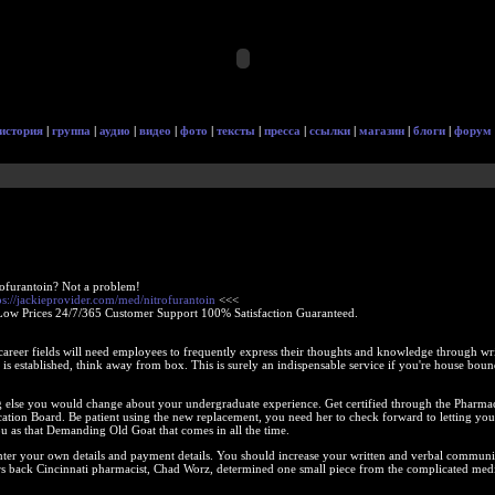
история
|
группа
|
аудио
|
видео
|
фото
|
тексты
|
пресса
|
ссылки
|
магазин
|
блоги
|
форум
rofurantoin? Not a problem!
ps://jackieprovider.com/med/nitrofurantoin
<<<
Low Prices 24/7/365 Customer Support 100% Satisfaction Guaranteed.
career fields will need employees to frequently express their thoughts and knowledge through wri
 is established, think away from box. This is surely an indispensable service if you're house bou
ng else you would change about your undergraduate experience. Get certified through the Pharma
cation Board. Be patient using the new replacement, you need her to check forward to letting you
u as that Demanding Old Goat that comes in all the time.
nter your own details and payment details. You should increase your written and verbal communi
ars back Cincinnati pharmacist, Chad Worz, determined one small piece from the complicated med