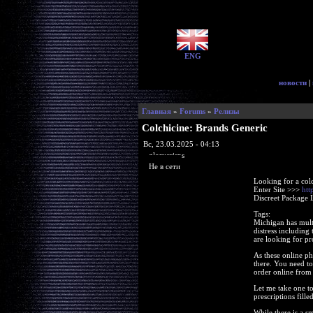
ENG
новости
|
Главная
»
Forums
»
Релизы
Colchicine: Brands Generic
Вс, 23.03.2025 - 04:13
glorycrisps
Не в сети
Looking for a col
Enter Site >>>
htt
Discreet Package 
Tags:
Michigan has multi
distress including
are looking for pr
As these online ph
there. You need to
order online from
Let me take one to
prescriptions fill
While there is a s