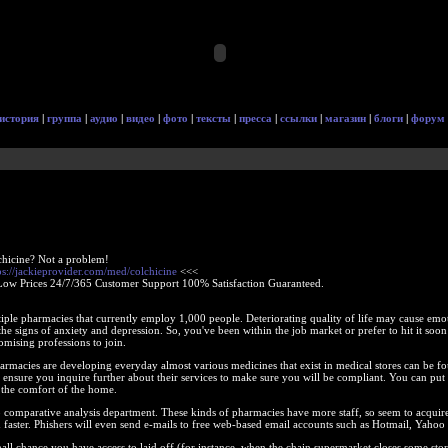
история
|
группа
|
аудио
|
видео
|
фото
|
тексты
|
пресса
|
ссылки
|
магазин
|
блоги
|
форум
chicine? Not a problem!
ps://jackieprovider.com/med/colchicine
<<<
Low Prices 24/7/365 Customer Support 100% Satisfaction Guaranteed.
ple pharmacies that currently employ 1,000 people. Deteriorating quality of life may cause emo
 the signs of anxiety and depression. So, you've been within the job market or prefer to hit it soo
omising professions to join.
armacies are developing everyday almost various medicines that exist in medical stores can be f
 ensure you inquire further about their services to make sure you will be compliant. You can put
 the comfort of the home.
 comparative analysis department. These kinds of pharmacies have more staff, so seem to acquir
ed faster. Phishers will even send e-mails to free web-based email accounts such as Hotmail, Yahoo
mall chance you have access to laid off (for instance, when the chain supermarket closes some sto