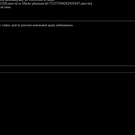
452326,size=s] or [flickr-photoset:id=72157594262419167,size=m].
cal ones.
n visitor and to prevent automated spam submissions.