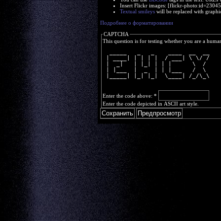
Insert Flickr images: [flickr-photo:id=230
Textual smileys
will be replaced with graphi
Подробнее о форматировании
CAPTCHA
This question is for testing whether you are a huma
  _____   _   _    ____  __  __
 | ____| | | | |  / ___| \ \/ /
 |  _|   | |_| | | |      \  / 
 | |___  |  _  | | |___   /  \ 
 |_____| |_| |_|  \____| /_/\_\
Enter the code above:
*
Enter the code depicted in ASCII art style.