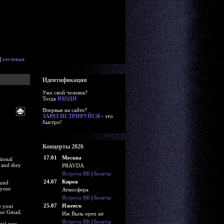
|
гостевая
Идентификация
Уже свой человек?
Тогда
ВХОДИ
Впервые на сайте?
ЗАРЕГИСТРИРУЙСЯ
- это
быстро!
Концерты 2026
17.01
Москва
tional
n and they
PRAVDA
Встреча ВК
|
Билеты
24.07
Киров
ound
 your
Атмосфера
Встреча ВК
|
Билеты
25.07
Ижевск
e your
 or Gmail.
Иж Выль open air
Встреча ВК
|
Билеты
res) you