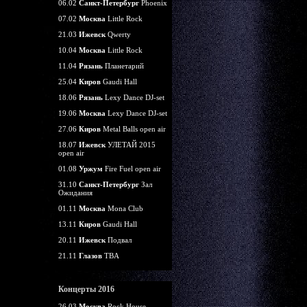
06.02
Санкт-Петербург
Phoenix
07.02
Москва
Little Rock
21.03
Ижевск
Qwerty
10.04
Москва
Little Rock
11.04
Рязань
Планетарий
25.04
Киров
Gaudi Hall
18.06
Рязань
Lexy Dance DJ-set
19.06
Москва
Lexy Dance DJ-set
27.06
Киров
Metal Balls open air
18.07
Ижевск
УЛЕТАЙ 2015
open air
01.08
Уржум
Fire Fuel open air
31.10
Санкт-Петербург
Зал
Ожидания
01.11
Москва
Mona Club
13.11
Киров
Gaudi Hall
20.11
Ижевск
Подвал
21.11
Глазов
TBA
Концерты 2016
26.03
Москва
Rock House