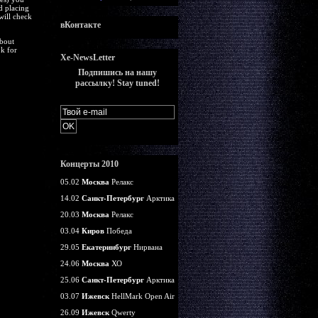
d placing
will check
вКонтакте
about
k for
Xe-NewsLetter
Подпишись на нашу
рассылку! Stay tuned!
Концерты 2010
05.02
Москва
Релакс
14.02
Санкт-Петербург
Арктика
20.03
Москва
Релакс
03.04
Киров
Победа
29.05
Екатеринбург
Нирвана
24.06
Москва
ХО
25.06
Санкт-Петербург
Арктика
03.07
Ижевск
HellMark Open Air
26.09
Ижевск
Qwerty