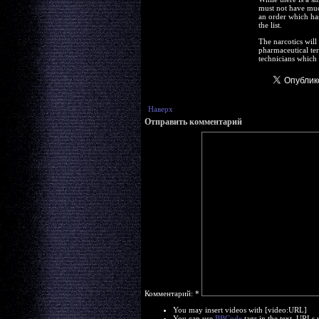
must not have muc
an order which has
the list.
The narcotics will
pharmaceutical te
technicians which 
Наверх
Отправить комментарий
Комментарий:
*
You may insert videos with [video:URL]
You can use
BBCode
tags in the text. URLs 