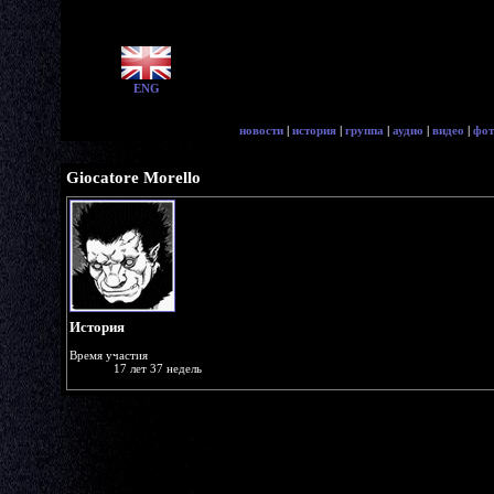
ENG
новости
|
история
|
группа
|
аудио
|
видео
|
фот
Giocatore Morello
История
Время участия
17 лет 37 недель