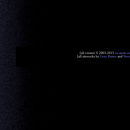
[all content © 2003-2013
xe-none.c
[all siteworks by
Lexy Dance
and
New