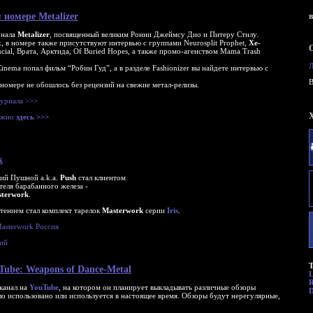
номере Metalizer
рнала
Metalizer
, посвященный великим Ронни Джеймсу Дио и Питеру Стилу.
, в номере также присутствуют интервью с группами Neurosplit Prophet,
Xe-
ncial, Врата, Арктида, Of Buried Hopes, а также промо-агенством Mama Trash
 Cinema попал фильм “Робин Гуд”, а в разделе Fashionizer вы найдете интервью с
B
 номере не обошлось без рецензий на свежие метал-релизы.
урнала >>>
можно
здесь >>>
k
ий Пушной a.k.a.
Push
стал клиентом
еля барабанного железа -
terwork
.
тением стал комплект тарелок
Masterwork
серии
Iris
.
asterwork Россия
ий
Т
ube: Weapons of Dance-Metal
R
канал на
YouTube
, на котором он планирует выкладывать различные обзоры
D
о использовано или используется в настоящее время. Обзоры будут нерегулярные,