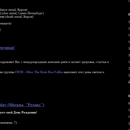
2
dance metal, Киров)
(cyber metal, Санкт-Петербург)
ces
(death metal, Киров)
2
онцерта)
1
M
1
1
девушки!
3
3
здравляет Вас с международным женским днём и желает здоровья, счастья и
1
2
цию группы
ITEM - After The Rain Has Fallen
наполнит этот день светом и
2
2
0
rthday (Москва, "Релакс")
1
т свой День Рождения!
1
льникова, 7)
2