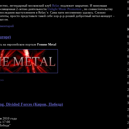
0
вестно, легендарный московский клуб
Relax
подлежит закрытию. И минувшая
1
освященная 2-летию деятельности
Unlight Music Promotion
, по совместительству
последним выступлением в Relax`e. Сама пати несомненно удалась. Сложно
2
итеты, просто представьте такой себе хор-р-р-роший добротный метал-концерт –
был он.
мментарий
urope)
0
1
ь на европейском портале
Femme Metal
2
0
2
2
2
>>>
0
2
0
3
ung, Divided Forces (Киров, Победа)
2
1
ля 2010 года
о 17:00
2
Победа"