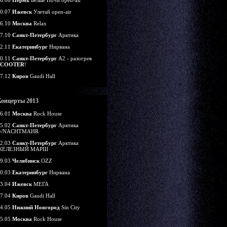
6.06
Пермь
Белые Ночи open-air
0.07
Ижевск
Улетай open-air
6.10
Москва
Relax
7.10
Санкт-Петербург
Арктика
2.11
Екатеринбург
Нирвана
0.11
Санкт-Петербург
А2 - разогрев
SCOOTER
!
7.12
Киров
Gaudi Hall
Концерты 2013
6.01
Москва
Rock House
5.02
Санкт-Петербург
Арктика
w/NACHTMAHR
2.03
Санкт-Петербург
Арктика
ЖЕЛЕЗНЫЙ МАРШ
9.03
Челябинск
OZZ
0.03
Екатеринбург
Нирвана
3.04
Ижевск
МЕГА
7.04
Киров
Gaudi Hall
4.05
Нижний Новгород
Sin City
5.05
Москва
Rock House