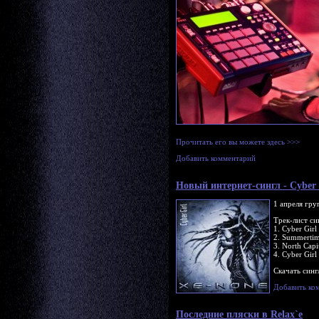
Прочитать его вы можете здесь >>>
Добавить комментарий
Новый интернет-сингл - Cyber 
1 апреля гр
Трек-лист си
1. Cyber Girl
2. Summerti
3. North Capi
4. Cyber Girl
Скачать син
Добавить ко
Последние пляски в Relax`е