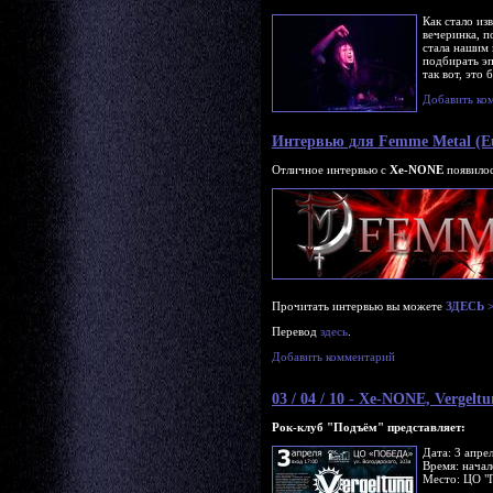
Как стало из
вечеринка, п
стала нашим 
подбирать эп
так вот, это 
Добавить ко
Интервью для Femme Metal (E
Отличное интервью с
Xe-NONE
появилос
Прочитать интервью вы можете
ЗДЕСЬ 
Перевод
здесь
.
Добавить комментарий
03 / 04 / 10 - Xe-NONE, Vergelt
Рок-клуб "Подъём" представляет:
Дата: 3 апре
Время: начал
Место: ЦО "