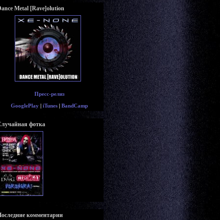
ance Metal [Rave]olution
Пресс-релиз
GooglePlay
|
iTunes
|
BandCamp
Случайная фотка
Последние комментарии