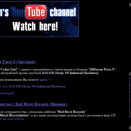
D
!
t Parts 9 (Австрия)
"Cyber Girl"
с нашего одноимённого сингла вошла в сборник
"Different Parts 9"
,
австрийской промо-группой
A:O:I:D (Army Of Industrial Darkness)
.
ную компиляцию Вы можете
здесь >>>
й сайт
A:O:I:D (Army Of Industrial Darkness)
мментарий
ество с Red Rivet Records (Япония)
ле сотрудничества с японским лейблом
"Red Rivet Records"
Metal [Rave]olution"
и все наши последующие релизы будут доступны в виде CD
н магазин лейбла
.