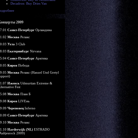
Decadron: Buy Dries Van
одробнее
Концерты 2009
7.01
Санкт-Петербург
Орландина
1.02
Москва
Релакс
0.03
Ухта
3 Club
8.03
Екатеринбург
Nirvana
5.04
Санкт-Петербург
Арктика
0.05
Киров
Победа
9.05
Москва
Релакс (Hanzel Und Gretyl
upport)
1.07
Ижевск
Udmurtian Extreme &
lternative Fest
5.08
Москва
План Б
9.08
Киров
LIVEнь
9.09
Череповец
Inferno
0.09
Санкт-Петербург
Арктика
9.10
Москва
Релакс
1.10
Harderwijk (NL)
ESTRADO
Aaltjesrock 2009)