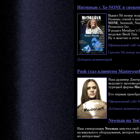
Интервью с Xe-NONE в свежем 
Вышел 9й номер жу
Помимо статей о них
NONE
, Senmuth, Na
Promotion Inc.
В раздел Metalizer’s
моделью Яной Tein.
Ну и конечно в этом
Официальный сайт ж
Скачать 9й номер 
Добавить комментарий
Push стал клиентом Masterwor
Наш драммер Дмитр
ведущего производит
турецкой фирмы
Mas
Его первым приобре
Официальный сайт M
Добавить комментар
Newman на YouT
Наш электронщик
Newman
замутил свой 
музыкального оборудования, которое был
но интересные!