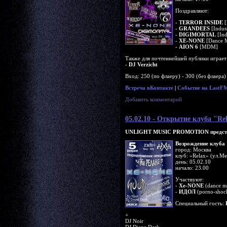
Поздравляют:
-
TERROR INSIDE
[
-
GRANDEES
[Indust
-
DIGIMORTAL
[Ind
-
XE-NONE
[Dance M
-
AION 6
[MDM]
Также для почтеннейшей публики играет
-
DJ Verzicht
Вxoд: 250 (по флаеру) - 300 (без флаера)
Встреча вКонтакте
|
Событие на LastF
Добавить комментарий
05.02.10 - Открытие клуба "Re
UNLIGHT MUSIC PROMOTION предста
Возрождение клуба 
город: Москва
клуб: «Relax» (ул.Ме
день: 05.02.10
начало: 23.00
Участвуют:
-
Xe-NONE
(dance me
-
ИДОЛ
(porno-shoc
Специальный гость:
+
DJ Noir
DJ Diana Dark