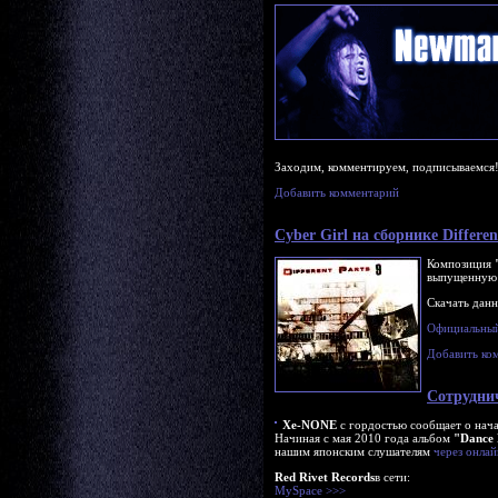
Заходим, комментируем, подписываемся
Добавить комментарий
Cyber Girl на сборнике Differen
Композиция
выпущенную 
Скачать дан
Официальны
Добавить ко
Сотруднич
Xe-NONE
с гордостью сообщает о нача
Начиная с мая 2010 года альбом
"Dance 
нашим японским слушателям
через онлай
Red Rivet Records
в сети:
MySpace >>>