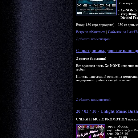
Участвуют:
-
Xe-NONE
(
-
Vergeltung
-
Divided For
Вход: 180 (предпродажа) - 250 (в день к
Встреча вКонтакте
|
Событие на LastF
Добавить комментарий
С праздником, дорогие наши 
Дорогие барышни!
Вся мужская часть
Xe-NONE
искренне по
любви!
И пусть наш свежий ремикс на компози
ощущением приближающейся весны!
Добавить комментарий
20 / 03 / 10 - Unlight Music Bi
UNLIGHT MUSIC PROMOTION празднуе
город: Москва
клуб: «Relax» (ул.Ме
день: 20.03.10
начало: 17.00