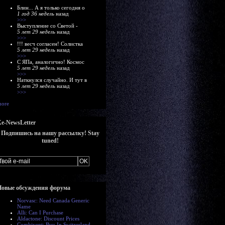
Блин... А я только сегодня о
1 год 36 недель
назад
>>>
Выступление со Светой -
5 лет 29 недель
назад
>>>
!!! весч согласен! Солистка
5 лет 29 недель
назад
>>>
С ЯПа, аналогично! Космос
5 лет 29 недель
назад
>>>
Наткнулся случайно. И тут в
5 лет 29 недель
назад
>>>
ore
e-NewsLetter
Подпишись на нашу рассылку! Stay
tuned!
Новые обсуждения форума
Norvasc: Need Canada Generic
Name
Alli: Can I Purchase
Aldactone: Discount Prices
Combivent: Buy In Switzerland