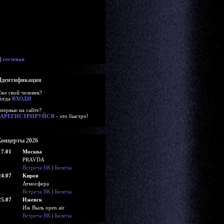
|
гостевая
Идентификация
же свой человек?
огда
ВХОДИ
первые на сайте?
ЗАРЕГИСТРИРУЙСЯ
- это быстро!
Концерты 2026
17.01
Москва
PRAVDA
Встреча ВК
|
Билеты
24.07
Киров
Атмосфера
Встреча ВК
|
Билеты
25.07
Ижевск
Иж Выль open air
Встреча ВК
|
Билеты