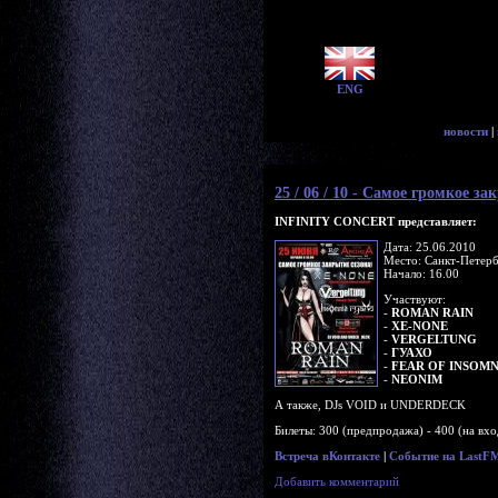
ENG
новости
|
25 / 06 / 10 - Самое громкое з
INFINITY CONCERT представляет:
Дата: 25.06.2010
Место: Санкт-Петерб
Начало: 16.00
Участвуют:
-
ROMAN RAIN
-
XE-NONE
-
VERGELTUNG
-
ГУАХО
-
FEAR OF INSOMN
-
NEONIM
А также, DJs VOID и UNDERDECK
Билеты: 300 (предпродажа) - 400 (на вхо
Встреча вКонтакте
|
Событие на LastF
Добавить комментарий