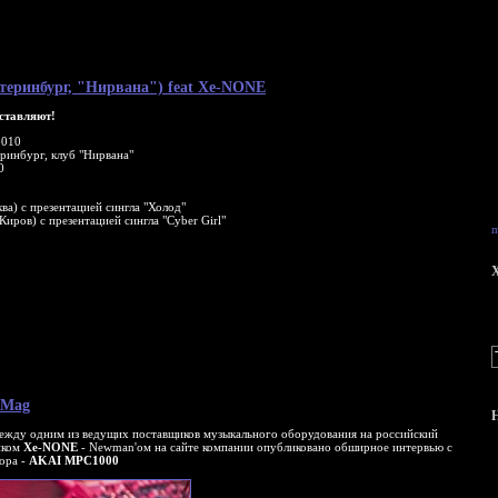
Екатеринбург, "Нирвана") feat Xe-NONE
дставляют!
2010
ринбург, клуб "Нирвана"
0
ва) с презентацией сингла "Холод"
Киров) с презентацией сингла "Cyber Girl"
m
X
cMag
между одним из ведущих поставщиков музыкального оборудования на российский
иком
Xe-NONE
- Newman'ом на сайте компании опубликовано обширное интервью с
ора -
AKAI MPC1000