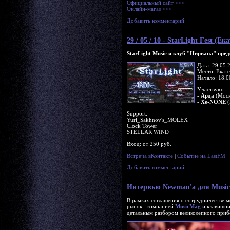
Официальный сайт >>>
Онлайн-магаз >>>
Добавить комментарий
29 / 05 / 10 - StarLight Fest (
StarLight Music и клуб "Нирвана" пре
Дата: 29.05.
Место: Екате
Начало: 18.0
Участвуют:
-
Арда
(Моск
-
Xe-NONE
(
Support:
Yuri_Sakhnov's_MOLEX
Clock Tower
STELLAR WIND
Вход: от 250 руб.
Встреча вКонтакте
|
Событие на LastFM
Добавить комментарий
Интервью Newman'a для Musi
В рамках соглашения о сотрудничестве 
рынок - компанией
MusicMag
и клавишн
детальным разбором великолепного приб