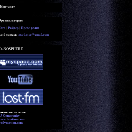
вКонтакте
Организаторам
Лого
|
Райдер
|
Пресс-релиз
and contact:
lexydance@gmail.com
Xe-NOSPHERE
акже мы есть на:
LJ Community
everbnation.com
ailymotion.com