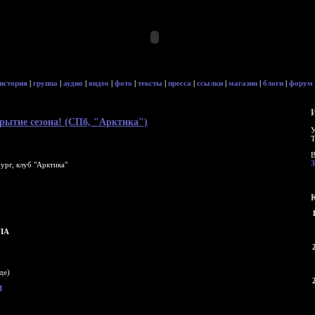
история
|
группа
|
аудио
|
видео
|
фото
|
тексты
|
пресса
|
ссылки
|
магазин
|
блоги
|
форум
акрытие сезона! (СПб, "Арктика")
У
Т
В
ург, клуб "Арктика"
IA
де)
M