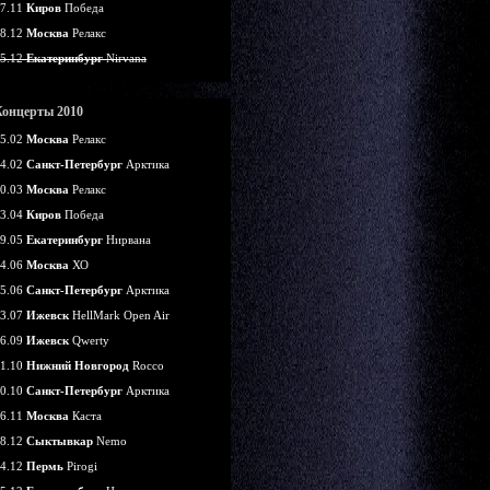
7.11
Киров
Победа
8.12
Москва
Релакс
5.12
Екатеринбург
Nirvana
Концерты 2010
5.02
Москва
Релакс
4.02
Санкт-Петербург
Арктика
0.03
Москва
Релакс
3.04
Киров
Победа
9.05
Екатеринбург
Нирвана
4.06
Москва
ХО
5.06
Санкт-Петербург
Арктика
3.07
Ижевск
HellMark Open Air
6.09
Ижевск
Qwerty
1.10
Нижний Новгород
Rocco
0.10
Санкт-Петербург
Арктика
6.11
Москва
Каста
8.12
Сыктывкар
Nemo
4.12
Пермь
Pirogi