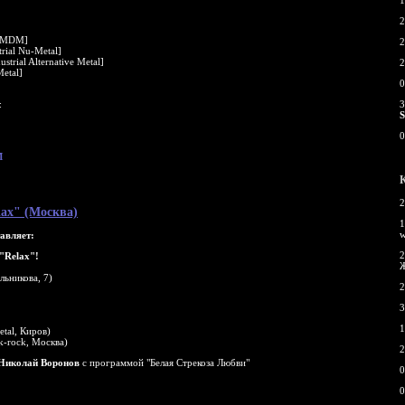
1
2
MDM]
2
rial Nu-Metal]
ustrial Alternative Metal]
2
etal]
0
:
3
0
M
2
lax" (Москва)
1
вляет:
2
"Relax"!
льникова, 7)
2
3
1
tal, Киров)
k-rock, Москва)
2
Николай Воронов
с программой "Белая Стрекоза Любви"
0
0