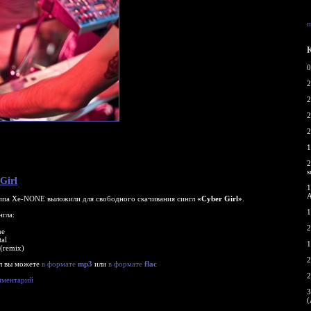
п
0
2
2
2
2
1
2
s
Girl
1
A
уппа Xe-NONE выложили для свободного скачивания сингл
«Cyber Girl»
.
1
нгла:
2
me
tal
1
 (remix)
2
гл вы можете
в формате
mp3
или
в формате
flac
2
мментарий
3
(