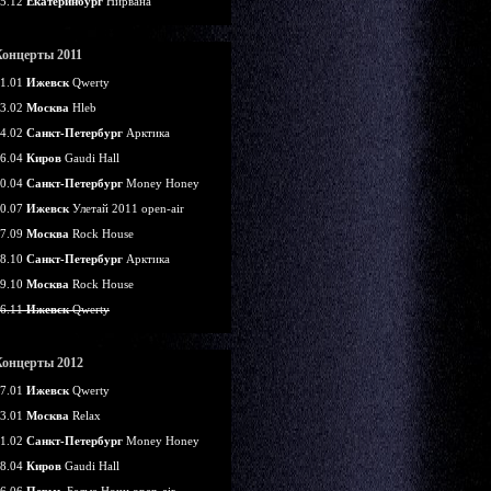
5.12
Екатеринбург
Нирвана
Концерты 2011
1.01
Ижевск
Qwerty
3.02
Москва
Hleb
4.02
Санкт-Петербург
Арктика
6.04
Киров
Gaudi Hall
0.04
Санкт-Петербург
Money Honey
0.07
Ижевск
Улетай 2011 open-air
7.09
Москва
Rock House
8.10
Санкт-Петербург
Арктика
9.10
Москва
Rock House
6.11
Ижевск
Qwerty
Концерты 2012
7.01
Ижевск
Qwerty
3.01
Москва
Relax
1.02
Санкт-Петербург
Money Honey
8.04
Киров
Gaudi Hall