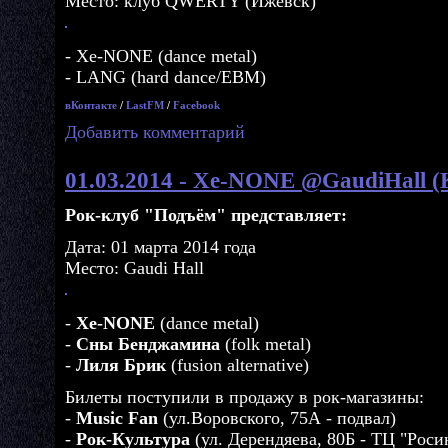
Место: клуб QWERTY (Ижевск)
- Xe-NONE (dance metal)
- LANG (hard dance/EBM)
вКонтакте
/
LastFM
/
Facebook
Добавить комментарий
01.03.2014 - Xe-NONE @GaudiHall (
Рок-клуб "Подъём" представляет:
Дата: 01 марта 2014 года
Место: Gaudi Hall
-
Xe-NONE
(dance metal)
-
Сны Бенджамина
(folk metal)
-
Лиля Брик
(fusion alternative)
Билеты поступили в продажу в рок-магазины:
-
Music Fan
(ул.Воровского, 75А - подвал)
-
Рок-Культура
(ул. Дерендяева, 80Б - ТЦ "Роси