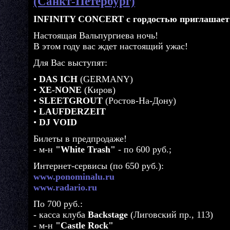
(Санкт-Петербург)
INFINITY CONCERT с гордостью приглашает
Настоящая Вальпургиева ночь!
В этом году вас ждет настоящий ужас!
Для Вас выступят:
•
DAS ICH
(GERMANY)
•
XE-NONE
(Киров)
•
SLEETGROUT
(Ростов-На-Дону)
•
LAUFDERZEIT
•
DJ VOID
Билеты в предпродаже!
- м-н
"White Trash"
- по 600 руб.;
Интернет-сервисы (по 650 руб.):
www.ponominalu.ru
www.radario.ru
По 700 руб.:
- касса клуба
Backstage
(Лиговский пр., 113)
- м-н
"Castle Rock"