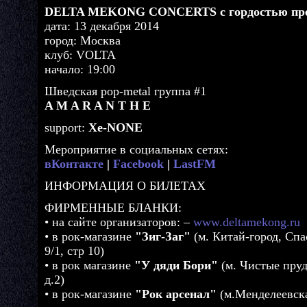
DELTA MEKONG CONCERTS с гордостью пре
дата: 13 декабря 2014
город: Москва
клуб: VOLTA
начало: 19:00
Шведская pop-metal группа #1
A M A R A N T H E
support:
Xe-NONE
Мероприятие в социальных сетях:
вКонтакте
|
Facebook
|
LastFM
ИНФОРМАЦИЯ О БИЛЕТАХ
ФИРМЕННЫЕ БЛАНКИ:
• на сайте организаторов: –
www.deltamekong.ru
• в рок-магазине
"Зиг-Заг"
(м. Китай-город, Спа
9/1, стр 10)
• в рок магазине
"У дяди Бори"
(м. Чистые пру
д.2)
• в рок-магазине
"Рок арсенал"
(м.Менделеевска