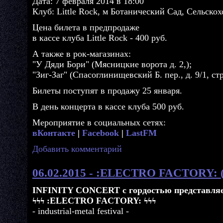
Дата: 7 февраля 2014 в 18:00
Клуб: Little Rock, м Ботанический Сад, Сельскох
Цена билета в предпродаже
в кассе клуба Little Rock - 400 руб.
А также в рок-магазинах:
"У Дяди Бори" (Мясницкие ворота д. 2,);
"Зиг-Заг" (Спасоглинищевский Б. пер., д. 9/1, стр
Билеты поступят в продажу 25 января.
В день концерта в кассе клуба 500 руб.
Мероприятие в социальных сетях:
вКонтакте
|
Facebook
|
LastFM
Добавить комментарий
06.02.2015 - :ELECTRO FACTORY: 
INFINITY CONCERT с гордостью представляе
ϟϟϟ :ELECTRO FACTORY: ϟϟϟ
- industrial-metal festival -