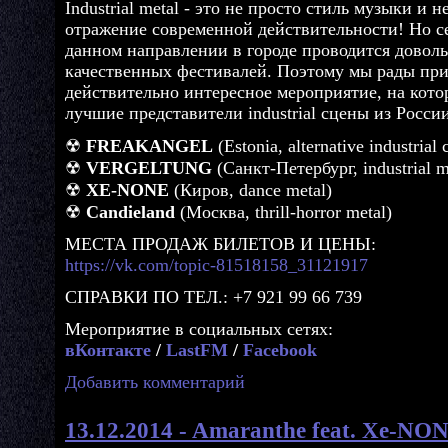
Industrial metal - это не просто стиль музыки и н
отражение современной действительности! Но се
данном направлении в городе проводится довол
качественных фестивалей. Поэтому мы рады при
действительно интересное мероприятие, на кото
лучшие представители industrial сцены из Росси
☢
FREAKANGEL
(Estonia, alternative industrial 
☢
VERGELTUNG
(Санкт-Петербург, industrial m
☢
XE-NONE
(Киров, dance metal)
☢
Candieland
(Москва, thrill-horror metal)
МЕСТА ПРОДАЖ БИЛЕТОВ И ЦЕНЫ:
https://vk.com/topic-81518158_31121917
СПРАВКИ ПО ТЕЛ.: +7 921 99 66 739
Мероприятие в социальных сетях:
вКонтакте
/
LastFM
/
Facebook
Добавить комментарий
13.12.2014 - Amaranthe feat. Xe-NON