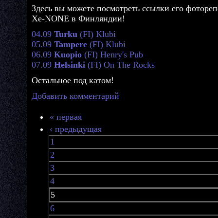
Здесь вы можете посмотреть ссылки его фотореп
Xe-NONE в Финляндии!
04.09
Turku
(FI) Klubi
05.09
Tampere
(FI) Klubi
06.09
Kuopio
(FI) Henry's Pub
07.09
Helsinki
(FI) On The Rocks
Остальное под катом!
Добавить комментарий
« первая
‹ предыдущая
1
2
3
4
5
6