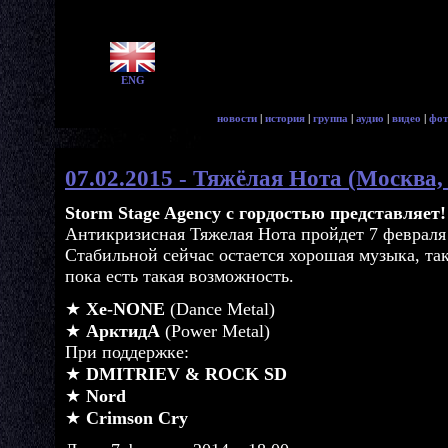
ENG
новости
|
история
|
группа
|
аудио
|
видео
|
фот
07.02.2015 - Тяжёлая Нота (Москва, 
Storm Stage Agency с гордостью представляет!
Антикризисная Тяжелая Нота пройдет 7 февраля в
Стабильной сейчас остается хорошая музыка, та
пока есть такая возможность.
★
Xe-NONE
(Dance Metal)
★
АрктидА
(Power Metal)
При поддержке:
★
DMITRIEV & ROCK SD
★
Nord
★
Crimson Cry