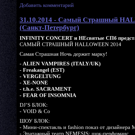
Добавить комментарий
31.10.2014 - Самый Страшный H
(Санкт-Петербург)
INFINITY CONCERT и НЕсвятые СПб предст
САМЫЙ СТРАШНЫЙ HALLOWEEN 2014
Самая Страшная Ночь держит марку!
- ALIEN VAMPIRES (ITALY/UK)
- Freakangel (EST)
- VERGELTUNG
- XE-NONE
- t.h.e. SACRAMENT
- FEAR OF INSOMNIA
DJ’S БЛОК:
- VOID & Co
ШОУ БЛОК:
- Мини-спектакль и fashion показ от дизайнера M
- Эпатажный театр NEMESIS: шок-перфоманс