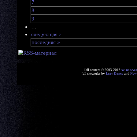
7
8
9
…
следующая ›
последняя »
[all content © 2003-2013
xe-none.c
[all siteworks by
Lexy Dance
and
New