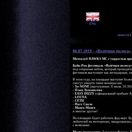
ENG
новости
|
06.07.2019 - «Взлётная полоса»
Мотоклуб HAWKS МС с гордостью пре
Байк-Рок фестиваль «Взлётная полоса
под открытым небом, который проводится
фестиваля выступают как легендарные, т
В этом году, на площадке выступят боле
смогут увидеть такие команды как:
- Xe-NONE
(выступление: 6 июля, 16:30)
- План Ломоносова
- EASY DIZZY
(официальный трибьют A
- LOUNA
- СЕТИ
- Ногу Свело
- Манго-Манго
и многие другие!
На площадке будет работать фуд-корт. Б
любителей на мотоциклах, квадроциклах
с колясками.
Место проведения:
Аэродром Кучаны, Кир