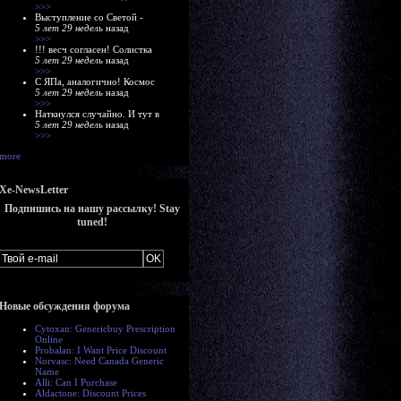
>>>
Выступление со Светой -
5 лет 29 недель
назад
>>>
!!! весч согласен! Солистка
5 лет 29 недель
назад
>>>
С ЯПа, аналогично! Космос
5 лет 29 недель
назад
>>>
Наткнулся случайно. И тут в
5 лет 29 недель
назад
>>>
more
Xe-NewsLetter
Подпишись на нашу рассылку! Stay
tuned!
Новые обсуждения форума
Cytoxan: Genericbuy Prescription
Online
Probalan: I Want Price Discount
Norvasc: Need Canada Generic
Name
Alli: Can I Purchase
Aldactone: Discount Prices