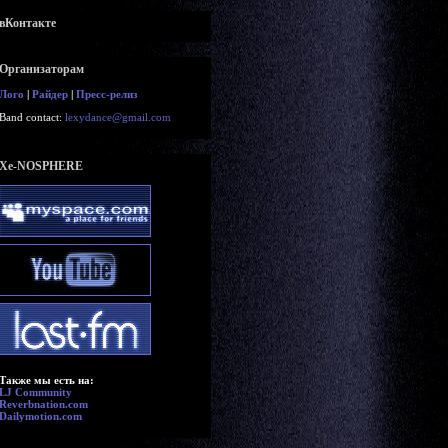
вКонтакте
Организаторам
Лого
|
Райдер
|
Пресс-релиз
Band contact:
lexydance@gmail.com
Xe-NOSPHERE
Также мы есть на:
LJ Community
Reverbnation.com
Dailymotion.com