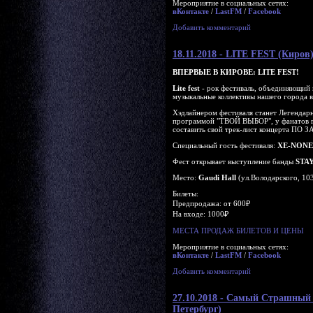
Мероприятие в социальных сетях:
вКонтакте
/
LastFM
/
Facebook
Добавить комментарий
18.11.2018 - LITE FEST (Киров
ВПЕРВЫЕ В КИРОВЕ: LITE FEST!
Lite fest
- рок фестиваль, объединяющий 
музыкальные коллективы нашего города 
Хэдлайнером фестиваля станет Легендар
программой "ТВОЙ ВЫБОР", у фанатов 
составить свой трек-лист концерта ПО
Специальный гость фестиваля:
XE-NONE
Фест открывает выступление банды
STA
Место:
Gaudi Hall
(ул.Володарского, 10
Билеты:
Предпродажа: от 600₽
На входе: 1000₽
МЕСТА ПРОДАЖ БИЛЕТОВ И ЦЕНЫ
Мероприятие в социальных сетях:
вКонтакте
/
LastFM
/
Facebook
Добавить комментарий
27.10.2018 - Самый Страшн
Петербург)