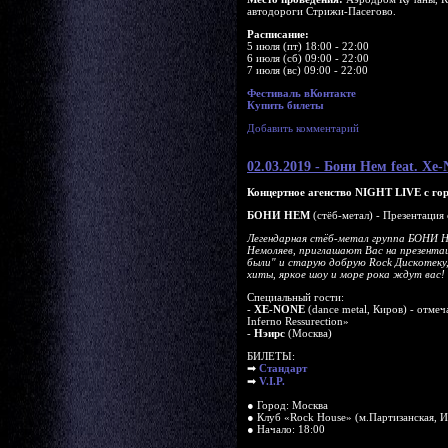
автодороги Стрижи-Пасегово.
Расписание:
5 июля (пт) 18:00 - 22:00
6 июля (сб) 09:00 - 22:00
7 июля (вс) 09:00 - 22:00
Фестиваль вКонтакте
Купить билеты
Добавить комментарий
02.03.2019 - Бони Нем feat. X
Концертное агенство NIGHT LIVE с гор
БОНИ НЕМ
(стёб-метал) - Презентация
Легендарная стёб-метал группа БОНИ Н
Немоляев, приглашают Вас на презента
были" и старую добрую Rock Дискотеку
хиты, яркое шоу и море рока ждут вас!
Специальный гости:
-
XE-NONE
(dance metal, Киров) - отме
Inferno Ressurection»
-
Нэирс
(Москва)
БИЛЕТЫ:
➡
Cтандарт
➡
V.I.P.
● Город: Москва
● Клуб «Rock House» (м.Партизанская, И
● Начало: 18:00