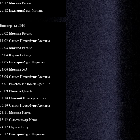
18.12
Москва
Релакс
25.12
Екатеринбург
Nirvana
Концерты 2010
05.02
Москва
Релакс
14.02
Санкт-Петербург
Арктика
20.03
Москва
Релакс
03.04
Киров
Победа
29.05
Екатеринбург
Нирвана
24.06
Москва
ХО
25.06
Санкт-Петербург
Арктика
03.07
Ижевск
HellMark Open Air
26.09
Ижевск
Qwerty
01.10
Нижний Новгород
Rocco
30.10
Санкт-Петербург
Арктика
26.11
Москва
Каста
18.12
Сыктывкар
Nemo
24.12
Пермь
Pirogi
25.12
Екатеринбург
Нирвана