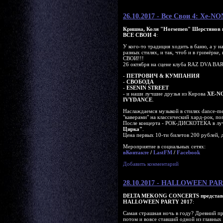
26.10.2017 - Все Свои 4: Xe-N
Кришна, Коля "Horsemen" Шерстянов 
ВСЕ СВОИ 4
:
У кого-то традиция ходить в баню, а у н
разных стилях, и так, чтоб и в гримёрке, 
СВОИ!!!
26 октября на сцене клуба RAZ DVA BAR
-
ПЕТРОВИЧ & КУМПАНИЯ
-
CВОБОДА
-
ESENIN STREET
- и наши лучшие друзья из Кирова
XE-N
IVYDANCE
.
Наслаждаемся музыкой в стилях dance-met
"каверами" на классический хард-рок, по
После концерта - РОК-ДИСКОТЕКА в л
Цирка"
.
Цена первых 10-ти билетов 200 рублей, 
Мероприятие в социальных сетях:
вКонтакте
/
LastFM
/
Facebook
Добавить комментарий
28.10.2017 - HALLOWEEN PAR
DELTA MEKONG CONCERTS представ
HALLOWEEN PARTY 2017
:
Самая страшная ночь в году? Древний пр
потом и вовсе ставший одной из главных