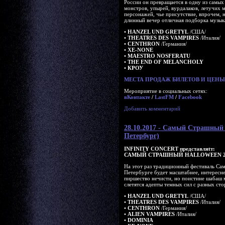
России он превращается в одну из самых
монстров, упырей, вурдалаков, летучих
персонажей, чье присутствие, впрочем, н
длинный вечер отличная подборка музык
•
HANZEL UND GRETYL
/США/
•
THEATRES DES VAMPIRES
/Италия/
•
CENTHRON
/Германия/
•
XE-NONE
•
MAESTRO NOSFERATU
•
THE END OF MELANCHOLY
•
КРОУ
МЕСТА ПРОДАЖ БИЛЕТОВ И ЦЕНЫ 
Мероприятие в социальных сетях:
вКонтакте
/
LastFM
/
Facebook
Добавить комментарий
28.10.2017 - Самый Страшн
Петербург)
INFINITY CONCERT представляtт:
САМЫЙ СТРАШНЫЙ HALLOWEEN 2
На этот раз традиционный фестиваль Са
Петербурге будет масштабнее, интереснее
пиршество нечисти, но поистине шабаш
слетятся адепты темных сил с разных сто
•
HANZEL UND GRETYL
/США/
•
THEATRES DES VAMPIRES
/Италия/
•
CENTHRON
/Германия/
•
ALIEN VAMPIRES
/Италия/
•
DOMINIA