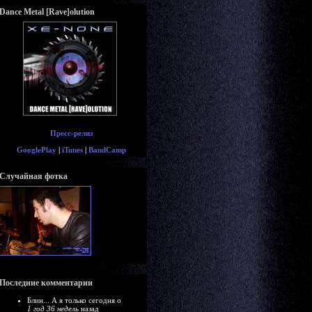
Dance Metal [Rave]olution
Пресс-релиз
GooglePlay
|
iTunes
|
BandCamp
Случайная фотка
Последние комментарии
Блин... А я только сегодня о
1 год 36 недель
назад