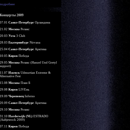
подробнее
Концерты 2009
07.01
Санкт-Петербург
Орландина
21.02
Москва
Релакс
20.03
Ухта
3 Club
28.03
Екатеринбург
Nirvana
25.04
Санкт-Петербург
Арктика
10.05
Киров
Победа
29.05
Москва
Релакс (Hanzel Und Gretyl
support)
11.07
Ижевск
Udmurtian Extreme &
Alternative Fest
15.08
Москва
План Б
29.08
Киров
LIVEнь
19.09
Череповец
Inferno
20.09
Санкт-Петербург
Арктика
29.10
Москва
Релакс
31.10
Harderwijk (NL)
ESTRADO
(Aaltjesrock 2009)
07.11
Киров
Победа