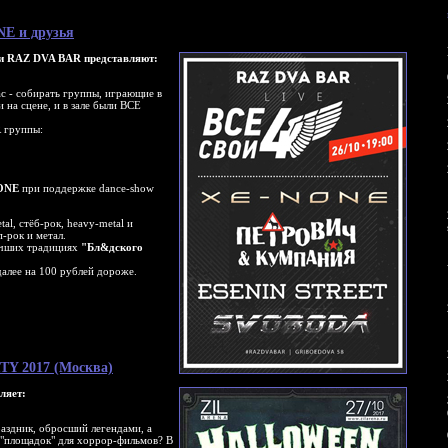
ONE и друзья
и RAZ DVA BAR представляют:
ас - собирать группы, играющие в
и на сцене, и в зале были ВСЕ
 группы:
ONE
при поддержке dance-show
al, стёб-рок, heavy-metal и
п-рок и метал.
учших традициях
"Бл&дского
далее на 100 рублей дороже.
TY 2017 (Москва)
ляет:
аздник, обросший легендами, а
 "площадок" для хоррор-фильмов? В