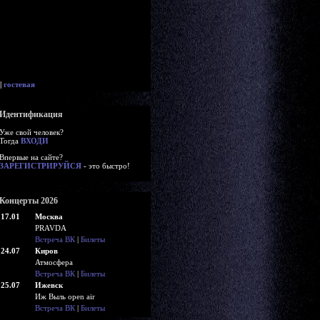
|
гостевая
Идентификация
Уже свой человек?
Тогда
ВХОДИ
Впервые на сайте?
ЗАРЕГИСТРИРУЙСЯ
- это быстро!
Концерты 2026
17.01
Москва
PRAVDA
Встреча ВК
|
Билеты
24.07
Киров
Атмосфера
Встреча ВК
|
Билеты
25.07
Ижевск
Иж Выль open air
Встреча ВК
|
Билеты