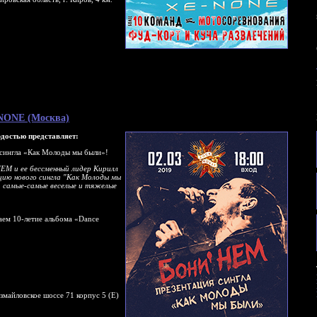
e-NONE (Москва)
достью представляет:
 сингла «Как Молоды мы были»!
ЕМ и ее бессменный лидер Кирилл
цию нового сингла "Как Молоды мы
, самые-самые веселые и тяжелые
чаем 10-летие альбома «Dance
змайловское шоссе 71 корпус 5 (Е)