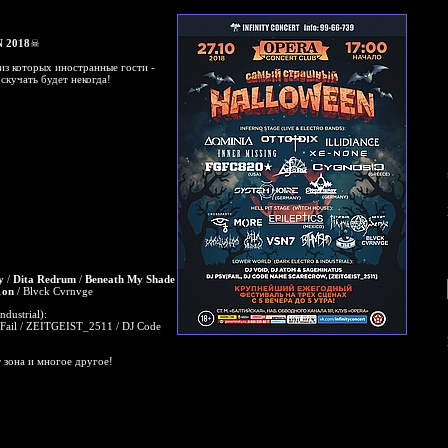
2018
☠
 из которых иностранные гости -
скучать будет некогда!
y
/
Dita Redrum
/
Beneath My Shade
1on
/ Blvck Cvrnvge
ndustrial):
y|Fail / ZEITGEIST_2511 / DJ Code
т зона и многое другое!