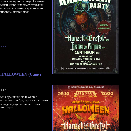
 ярких вечеринок года. Помимо
 мышей и прочих замечательных
е гарантировано, скрасит этот
антов на любой вкус.
>>>
ый HALLOWEEN (Санкт-
017
:
мый Страшный Halloween в
 и ярче - то будет уже не просто
 международный, на который
рон мира...