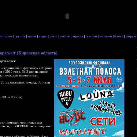
история
|
группа
|
аудио
|
видео
|
фото
|
тексты
|
пресса
|
ссылки
|
магазин
|
блоги
|
форум
 open-air (Кировская область)
дставляет:
»
– крупнейший фестиваль в Кирове
 с 2010 года. За 3 дня на сцене
ак и молодые исполнители.
е 20 музыкальных команд. Зрители
C/DC в России)
удет проведен чемпионат для
, багги, и ВПЕРВЫЕ на мотоциклах
овская область, г. Киров, 4 км.