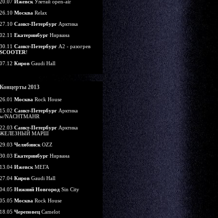
20.07
Ижевск
Улетай open-air
26.10
Москва
Relax
27.10
Санкт-Петербург
Арктика
02.11
Екатеринбург
Нирвана
30.11
Санкт-Петербург
А2 - разогрев
SCOOTER
!
07.12
Киров
Gaudi Hall
Концерты 2013
26.01
Москва
Rock House
15.02
Санкт-Петербург
Арктика
w/NACHTMAHR
22.03
Санкт-Петербург
Арктика
ЖЕЛЕЗНЫЙ МАРШ
29.03
Челябинск
OZZ
30.03
Екатеринбург
Нирвана
13.04
Ижевск
МЕГА
27.04
Киров
Gaudi Hall
04.05
Нижний Новгород
Sin City
05.05
Москва
Rock House
18.05
Череповец
Camelot