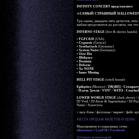
INFINITY CONCERT представляет:
☠
САМЫЙ СТРАШНЫЙ HALLOWEEN 
Три сцены, двадцать пять артистов, пять
шабаш продолжится до рассвета, так что 
INFERNO STAGE
(live & electro bands):
•
FGFC820
(USA)
•
Cygnosic
(Greece)
•
Synthattack
(Germany)
•
System Noire
(Germany)
•
Otto Dix
•
Illidiance
•
Dominia
•
Deform
•
Xe-NONE
•
Inner Missing
HELL PIT STAGE
(witch house):
Epileptics
(Mexico) /
[M()RE]
/
Crosspart
/
Плачь Ʒемля
/
VSN7
/
WITO
/
Conclus
LOWER WORLD STAGE
(dark electro / i
DJ Void / DJ Atom & Sageminatus / DJ Ps
Name / Scarecrow
+ шоу-блок / фотозона / маркет / фейс ар
МЕСТА ПРОДАЖ БИЛЕТОВ И ЦЕНЫ
Мероприятие в социальных сетях:
вКонтакте
/
LastFM
/
Facebook
Добавить комментарий