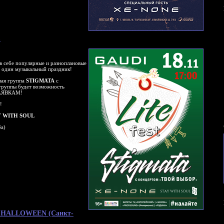
)
в себе популярные и разноплановые
в один музыкальный праздник!
ная группа
STIGMATA
с
группы будет возможность
 ЗАЯВКАМ!
!
Y WITH SOUL
3а)
ый HALLOWEEN (Санкт-