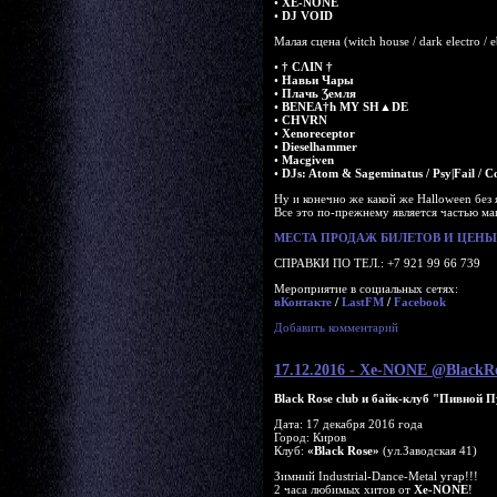
•
XE-NONE
•
DJ VOID
Малая сцена (witch house / dark electro / 
•
† CΛIN †
•
Навьи Чары
•
Πлачь Ʒемля
•
BENEA†h MY SH▲DE
•
CHVRN
•
Xenoreceptor
•
Dieselhammer
•
Macgiven
•
DJs: Atom & Sageminatus / Psy|Fail / 
Ну и конечно же какой же Halloween без
Все это по-прежнему является частью ма
МЕСТА ПРОДАЖ БИЛЕТОВ И ЦЕНЫ 
СПРАВКИ ПО ТЕЛ.: +7 921 99 66 739
Мероприятие в социальных сетях:
вКонтакте
/
LastFM
/
Facebook
Добавить комментарий
17.12.2016 - Xe-NONE @BlackR
Black Rose club и байк-клуб "Пивной 
Дата: 17 декабря 2016 года
Город: Киров
Клуб:
«Black Rose»
(ул.Заводская 41)
Зимний Industrial-Dance-Metal угар!!!
2 часа любимых хитов от
Xe-NONE
!