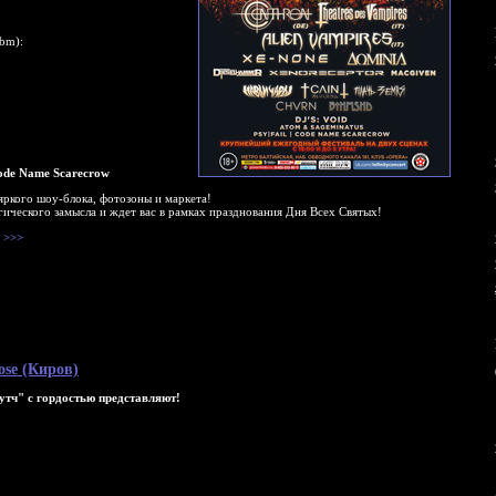
ebm):
Code Name Scarecrow
 яркого шоу-блока, фотозоны и маркета!
гического замысла и ждет вас в рамках празднования Дня Всех Святых!
>>>
ose (Киров)
Путч" с гордостью представляют!