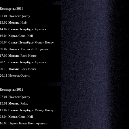
Концерты 2011
21.01
Ижевск
Qwerty
13.02
Москва
Hleb
14.02
Санкт-Петербург
Арктика
16.04
Киров
Gaudi Hall
30.04
Санкт-Петербург
Money Honey
30.07
Ижевск
Улетай 2011 open-air
17.09
Москва
Rock House
28.10
Санкт-Петербург
Арктика
29.10
Москва
Rock House
26.11
Ижевск
Qwerty
Концерты 2012
07.01
Ижевск
Qwerty
13.01
Москва
Relax
11.02
Санкт-Петербург
Money Honey
28.04
Киров
Gaudi Hall
16.06
Пермь
Белые Ночи open-air