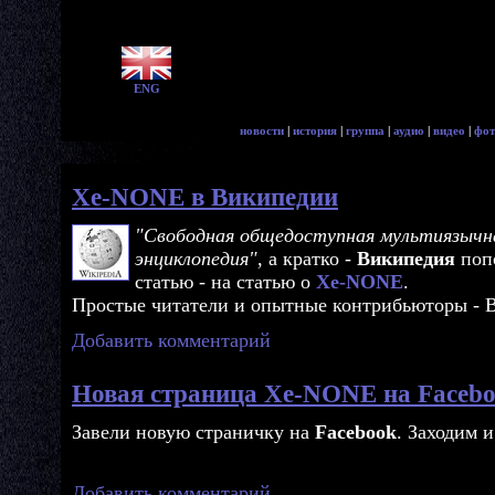
ENG
новости
|
история
|
группа
|
аудио
|
видео
|
фот
Xe-NONE в Википедии
"Свободная общедоступная мультиязычна
энциклопедия"
, а кратко -
Википедия
попо
статью - на статью о
Xe-NONE
.
Простые читатели и опытные контрибьюторы 
Добавить комментарий
Новая страница Xe-NONE на Faceb
Завели новую страничку на
Facebook
. Заходим 
Добавить комментарий