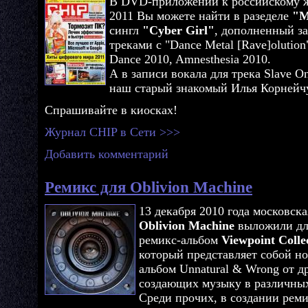
В DVD-приложении к российскому 
2011 Вы можете найти в разеделе
"М
сингл
"Cyber Girl"
, дополненный з
треками с "Dance Metal [Rave]olution"
Dance 2010, Amnesthesia 2010.
А в записи вокала для трека Slave O
наш старый знакомый Илья Корнейч
Спрашивайте в киосках!
Журнал CHIP в Сети >>>
Добавить комментарий
Ремикс для Oblivion Machine
13 декабря 2010 года московская
Oblivion Machine
выложили для
ремикс-альбом
Viewpoint Collec
который представляет собой н
альбом Unnatural & Wrong от д
создающих музыку в различных
Среди прочих, в создании рем