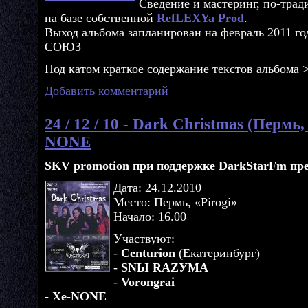
Сведение и мастеринг, по-тра
на базе собственной
RefLEXYa Prod
.
Выход альбома запланирован на февраль 2011 год
СОЮЗ
Под катом краткое содержание текстов альбома 
Добавить комментарий
24 / 12 / 10 - Dark Christmas (Пермь,
NONE
SKV promotion при поддержке DarkStarFm пре
Дата: 24.12.2010
Место: Пермь, «Pirogi»
Начало: 16.00
Участвуют:
-
Centurion
(Екатеринбург)
-
SNЫ RАZУМА
-
Vorongrai
-
Xe-NONE