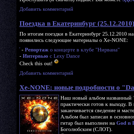
Добавить комментарий
Поездка в Екатеринбург (25.12.2010)
По итогам поездки в Екатеринбург 25.12.2010 н
появились следующие материалы о Xe-NONE:
-
Репортаж
о концерте в клубе "Нирвана"
-
Интервью
с Lexy Dance
Check this out!
Добавить комментарий
Xe-NONE: новые подробности о "Dan
Наш новый альбом названный
практически готов к выходу. В
заканчивается сведение и маст
Альбом был записан в основно
гитар был выполнен на
God n D
Боголюбским (СЛОТ).