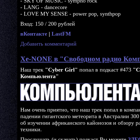
- SKY OF MUSIC - sympho rock
- LANG - dancecore
- LOVE MY SENSE - power pop, synthpop
Вход: 150 / 200 рублей
вКонтакте
|
LastFM
Добавить комментарий
Xe-NONE в "Свободном радио Ком
Наш трек
"Cyber Girl"
попал в подкаст #473
"С
Компьюлента"
Нам очень приятно, что наш трек попал в комп
падении гигантского метеорита в Австралии 300 
об изучении африканского кайонозоя и обзору р
техники.
Прослушать (и скачать) подкаст Вы можете
ЗДЕ