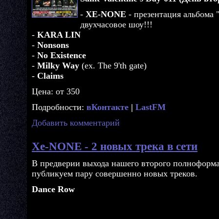
-
XE-NONE
- презентация альбома "
двухчасовое шоу!!!
-
KARA LIN
-
Nonsons
-
No Existence
-
Milky Way
(ex. The 9'th gate)
-
Claims
Цена: от 350
Подробности:
вКонтакте
|
LastFM
Добавить комментарий
Xe-NONE - 2 новых трека в сети
В предверии выхода нашего второго полноформ
публикуем пару совершенно новых треков.
Dance Row