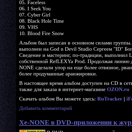
05. Faceless
06. I Seek You
07. Cyber Girl
08. Black Hole Time
09. VHS
10. Blood Fire Snow
Альбом был записан в основном силами группы.
выполнен на God n Devil Studio Сергеем "ID" Б
Сведение и мастеринг, по-традиции, выполнил L
собственной RefLEXYa Prod. Продолжая линию д
NONE сделали упор на еще более отвязное, рва
более продуманные аранжировки.
В настоящее время альбом доступен на CD в се
также для заказа в интернет-магазине
OZON.ru
Скачать альбом Вы можете здесь:
RuTracker
|
iF
Добавить комментарий
Xe-NONE в DVD-приложении к жур