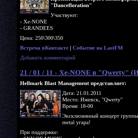
"Dancefloration"
Участвуют:
- Xe-NONE
- GRANDEES
Цена: 250\300\350
Встреча вКонтакте
|
Событие на LastFM
Добавить комментарий
21 / 01 / 11 - Xe-NONE в "Qwerty" (
Hellmark Blast Management представляет:
Дата: 21.01.2011
Место: Ижевск, "Qwerty"
Время: 18-00
Эксклюзивный концерт групп
metal угара!
При поддержке: