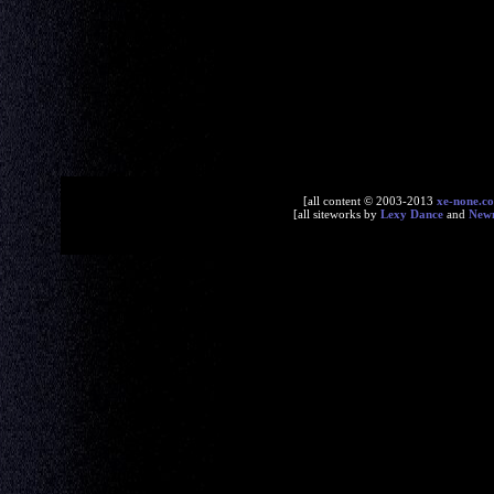
[all content © 2003-2013
xe-none.c
[all siteworks by
Lexy Dance
and
New