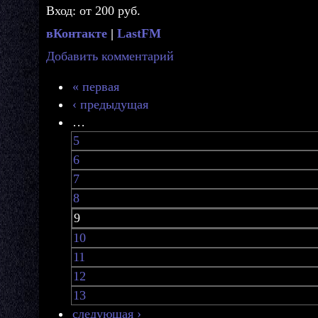
Вход: от 200 руб.
вКонтакте
|
LastFM
Добавить комментарий
« первая
‹ предыдущая
…
5
6
7
8
9
10
11
12
13
следующая ›