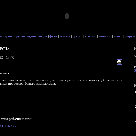
история
|
группа
|
аудио
|
видео
|
фото
|
тексты
|
пресса
|
ссылки
|
магазин
|
блоги
|
форум
PCIe
У
12 - 17:40
Т
В
девайс
ом из высококачественных плагин, которые в работе используют сугубо мощность
льный процессор Вашего компьютера).
остью рабочих
плагин:
ЗДЕСЬ >>>