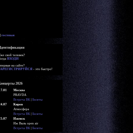
|
гостевая
Идентификация
же свой человек?
огда
ВХОДИ
первые на сайте?
ЗАРЕГИСТРИРУЙСЯ
- это быстро!
Концерты 2026
17.01
Москва
PRAVDA
Встреча ВК
|
Билеты
24.07
Киров
Атмосфера
Встреча ВК
|
Билеты
25.07
Ижевск
Иж Выль open air
Встреча ВК
|
Билеты