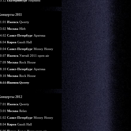
5.12
Екатеринбург
Нирвана
Концерты 2011
1.01
Ижевск
Qwerty
3.02
Москва
Hleb
4.02
Санкт-Петербург
Арктика
6.04
Киров
Gaudi Hall
0.04
Санкт-Петербург
Money Honey
0.07
Ижевск
Улетай 2011 open-air
7.09
Москва
Rock House
8.10
Санкт-Петербург
Арктика
9.10
Москва
Rock House
6.11
Ижевск
Qwerty
Концерты 2012
7.01
Ижевск
Qwerty
3.01
Москва
Relax
1.02
Санкт-Петербург
Money Honey
8.04
Киров
Gaudi Hall