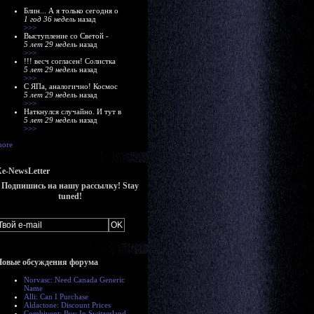
Блин... А я только сегодня о
1 год 36 недель
назад
>>>
Выступление со Светой -
5 лет 29 недель
назад
>>>
!!! весч согласен! Солистка
5 лет 29 недель
назад
>>>
С ЯПа, аналогично! Космос
5 лет 29 недель
назад
>>>
Наткнулся случайно. И тут в
5 лет 29 недель
назад
>>>
ore
e-NewsLetter
Подпишись на нашу рассылку! Stay
tuned!
Новые обсуждения форума
Norvasc: Need Canada Generic
Name
Alli: Can I Purchase
Aldactone: Discount Prices
Combivent: Buy In Switzerland