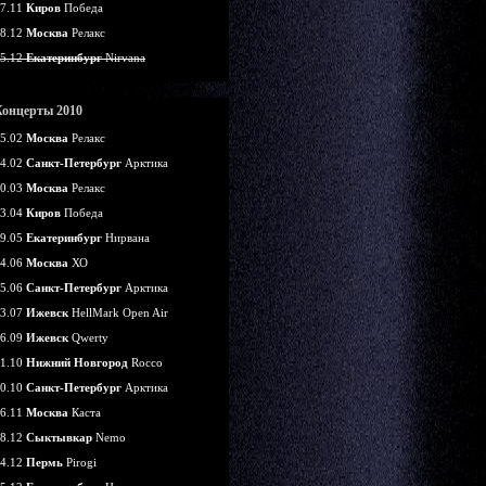
7.11
Киров
Победа
8.12
Москва
Релакс
5.12
Екатеринбург
Nirvana
Концерты 2010
5.02
Москва
Релакс
4.02
Санкт-Петербург
Арктика
0.03
Москва
Релакс
3.04
Киров
Победа
9.05
Екатеринбург
Нирвана
4.06
Москва
ХО
5.06
Санкт-Петербург
Арктика
3.07
Ижевск
HellMark Open Air
6.09
Ижевск
Qwerty
1.10
Нижний Новгород
Rocco
0.10
Санкт-Петербург
Арктика
6.11
Москва
Каста
8.12
Сыктывкар
Nemo
4.12
Пермь
Pirogi