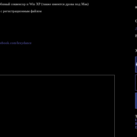
юбимый секвенсор и Win XP (также имеются дрова под Мак)
D с регистрационным файлом
B
acebook.com/lexydance
Т
R
D