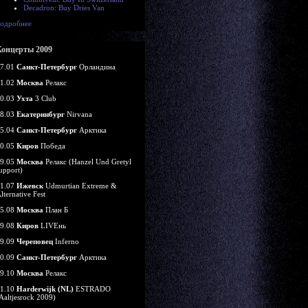
Decadron: Buy Dries Van
одробнее
Концерты 2009
7.01
Санкт-Петербург
Орландина
1.02
Москва
Релакс
0.03
Ухта
3 Club
8.03
Екатеринбург
Nirvana
5.04
Санкт-Петербург
Арктика
0.05
Киров
Победа
9.05
Москва
Релакс (Hanzel Und Gretyl
upport)
1.07
Ижевск
Udmurtian Extreme &
lternative Fest
5.08
Москва
План Б
9.08
Киров
LIVEнь
9.09
Череповец
Inferno
0.09
Санкт-Петербург
Арктика
9.10
Москва
Релакс
1.10
Harderwijk (NL)
ESTRADO
Aaltjesrock 2009)