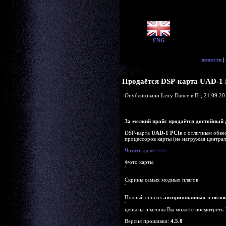
ENG
новости
|
Продаётся DSP-карта UAD-1 
Опубликовано Lexy Dance в Пт, 21.09.20
За мелкий прайс продаётся достойный 
DSP-карта
UAD-1 PCIe
с отличным обвес
процессоров карты (не нагружая центра
Читать далее >>>
Фото карты
Скрины самых модных плагов
Полный список
авторизованных
и
полн
цены на плагины Вы можете посмотреть
Версия прошивки:
4.5.0