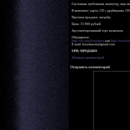
Системные требования: компутер, ваш л
В комплекте: карта, CD с драйверами, C
Причина продажи: апгрейд
Цена: 15 000 рублей.
Аргументированный торг возможен.
Обращаться:
http://vk.com/lexydance
или
http://www.f
E-mail: lexydance(at)gmail.com
UPD: ПРОДАНО
Добавить комментарий
Отправить комментарий