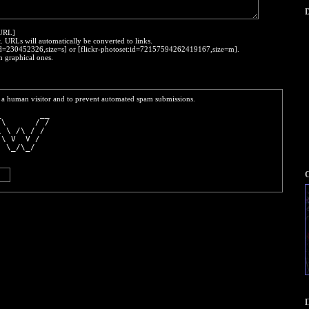
D
:URL]
t. URLs will automatically be converted to links.
o:id=230452326,size=s] or [flickr-photoset:id=72157594262419167,size=m].
h graphical ones.
re a human visitor and to prevent automated spam submissions.
_        __
 \      / /
\ \ /\ / / 
 \ V  V /  
  \_/\_/   