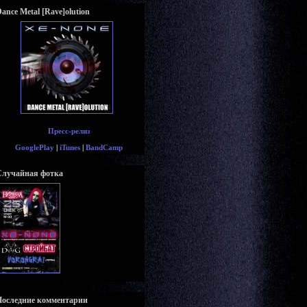
ance Metal [Rave]olution
Пресс-релиз
GooglePlay
|
iTunes
|
BandCamp
Случайная фотка
Последние комментарии