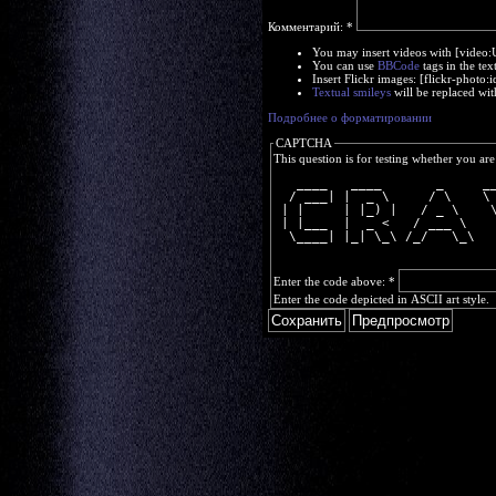
Комментарий:
*
You may insert videos with [video
You can use
BBCode
tags in the tex
Insert Flickr images: [flickr-phot
Textual smileys
will be replaced wit
Подробнее о форматировании
CAPTCHA
This question is for testing whether you a
   ____   ____       _     _
  / ___| |  _ \     / \    \
 | |     | |_) |   / _ \    
 | |___  |  _ <   / ___ \   
  \____| |_| \_\ /_/   \_\  
Enter the code above:
*
Enter the code depicted in ASCII art style.