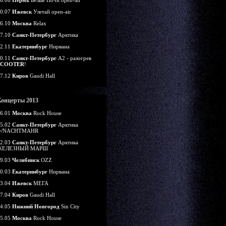
6.06
Пермь
Белые Ночи open-air
0.07
Ижевск
Улетай open-air
6.10
Москва
Relax
7.10
Санкт-Петербург
Арктика
2.11
Екатеринбург
Нирвана
0.11
Санкт-Петербург
А2 - разогрев
SCOOTER
!
7.12
Киров
Gaudi Hall
Концерты 2013
6.01
Москва
Rock House
5.02
Санкт-Петербург
Арктика
w/NACHTMAHR
2.03
Санкт-Петербург
Арктика
ЖЕЛЕЗНЫЙ МАРШ
9.03
Челябинск
OZZ
0.03
Екатеринбург
Нирвана
3.04
Ижевск
МЕГА
7.04
Киров
Gaudi Hall
4.05
Нижний Новгород
Sin City
5.05
Москва
Rock House