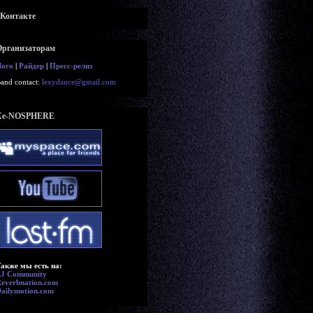
вКонтакте
Организаторам
Лого
|
Райдер
|
Пресс-релиз
and contact:
lexydance@gmail.com
Xe-NOSPHERE
акже мы есть на:
LJ Community
everbnation.com
ailymotion.com