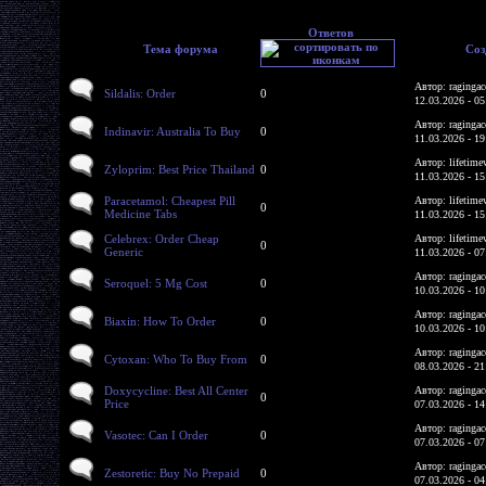
Ответов
Тема форума
Соз
Автор: ragingac
Sildalis: Order
0
12.03.2026 - 05
Автор: ragingac
Indinavir: Australia To Buy
0
11.03.2026 - 19
Автор: lifetime
Zyloprim: Best Price Thailand
0
11.03.2026 - 15
Paracetamol: Cheapest Pill
Автор: lifetime
0
Medicine Tabs
11.03.2026 - 15
Celebrex: Order Cheap
Автор: lifetime
0
Generic
11.03.2026 - 07
Автор: ragingac
Seroquel: 5 Mg Cost
0
10.03.2026 - 10
Автор: ragingac
Biaxin: How To Order
0
10.03.2026 - 10
Автор: ragingac
Cytoxan: Who To Buy From
0
08.03.2026 - 21
Doxycycline: Best All Center
Автор: ragingac
0
Price
07.03.2026 - 14
Автор: ragingac
Vasotec: Can I Order
0
07.03.2026 - 07
Автор: ragingac
Zestoretic: Buy No Prepaid
0
07.03.2026 - 04