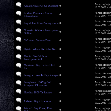
Автор: ragingac
Adalat: Abuse Of Cc Discount
0
19.02.2026 - 10
Levlen: Pharmacy Online
Автор: lifetime
0
International
18.02.2026 - 17
Автор: lifetime
Lopid: Get Price Pennsylvania
0
18.02.2026 - 13
Noroxin: Without Prescription
Автор: ragingac
0
Online
18.02.2026 - 06
Автор: lifetime
Cefixime: Generic Drug
0
17.02.2026 - 02
Автор: ragingac
Hytrin: Where To Order Next
0
16.02.2026 - 22
Mobic: Cost Without
Автор: ragingac
0
Prescription Ach
16.02.2026 - 20
Mestinon: Buy Delived Fed
Автор: lifetime
0
Ex
16.02.2026 - 18
Автор: lifetime
Penegra: How To Buy Zwagra
0
15.02.2026 - 22
Serophene: 100Mg Cod
Автор: lifetime
0
Accepted Oklahoma
15.02.2026 - 18
Автор: ragingac
Hoodia: 2000 Tr Review
0
15.02.2026 - 17
Автор: ragingac
Xalatan: Buy Oklahoma
0
15.02.2026 - 15
Prinivil: Buy Cheap Free
Автор: ragingac
0