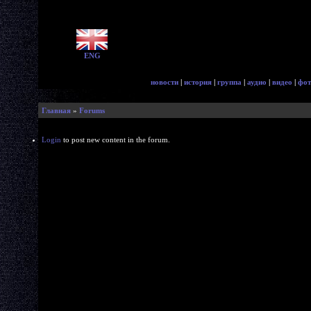
ENG
новости
|
история
|
группа
|
аудио
|
видео
|
фот
Главная
»
Forums
Login
to post new content in the forum.