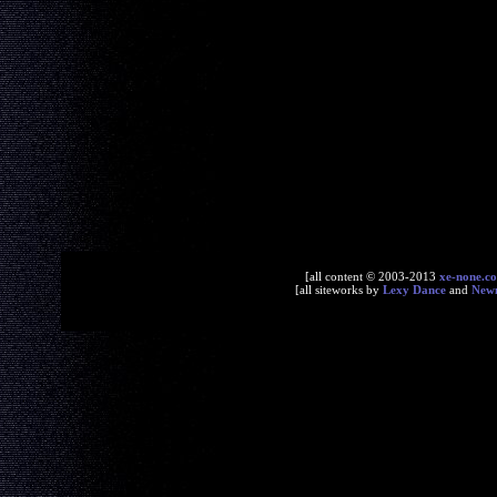
[all content © 2003-2013
xe-none.c
[all siteworks by
Lexy Dance
and
New