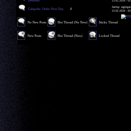
Delivery
13.02.2026 - 02
Автор: ragingac
Cabgolin: Order Next Day
0
13.02.2026 - 02
No New Posts
Hot Thread (No New)
Sticky Thread
New Posts
Hot Thread (New)
Locked Thread