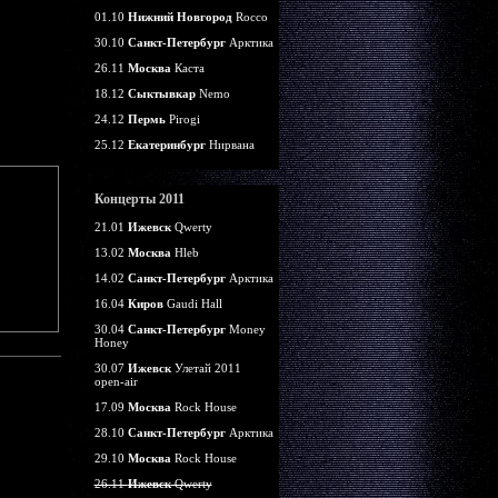
01.10
Нижний Новгород
Rocco
30.10
Санкт-Петербург
Арктика
26.11
Москва
Каста
18.12
Сыктывкар
Nemo
24.12
Пермь
Pirogi
25.12
Екатеринбург
Нирвана
Концерты 2011
21.01
Ижевск
Qwerty
13.02
Москва
Hleb
14.02
Санкт-Петербург
Арктика
16.04
Киров
Gaudi Hall
30.04
Санкт-Петербург
Money
Honey
30.07
Ижевск
Улетай 2011
open-air
17.09
Москва
Rock House
28.10
Санкт-Петербург
Арктика
29.10
Москва
Rock House
26.11
Ижевск
Qwerty