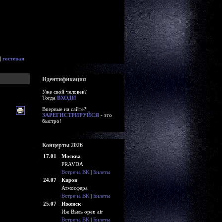
|
гостевая
Идентификация
Уже свой человек?
Тогда
ВХОДИ
Впервые на сайте?
ЗАРЕГИСТРИРУЙСЯ
- это
быстро!
Концерты 2026
17.01
Москва
PRAVDA
Встреча ВК
|
Билеты
24.07
Киров
Атмосфера
Встреча ВК
|
Билеты
25.07
Ижевск
Иж Выль open air
Встреча ВК
|
Билеты