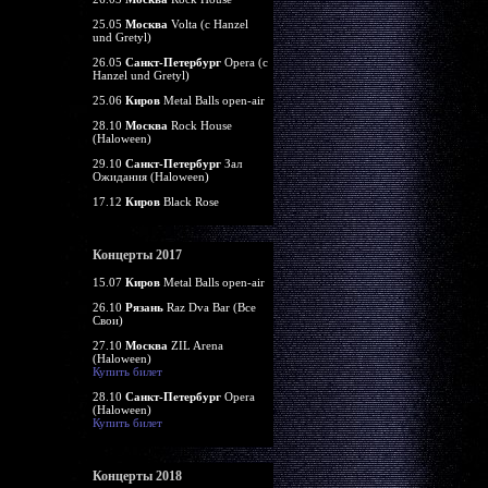
25.05
Москва
Volta (c Hanzel
und Gretyl)
26.05
Санкт-Петербург
Opera (c
Hanzel und Gretyl)
25.06
Киров
Metal Balls open-air
28.10
Москва
Rock House
(Haloween)
29.10
Санкт-Петербург
Зал
Ожидания (Haloween)
17.12
Киров
Black Rose
Концерты 2017
15.07
Киров
Metal Balls open-air
26.10
Рязань
Raz Dva Bar (Все
Свои)
27.10
Москва
ZIL Arena
(Haloween)
Купить билет
28.10
Санкт-Петербург
Opera
(Haloween)
Купить билет
Концерты 2018