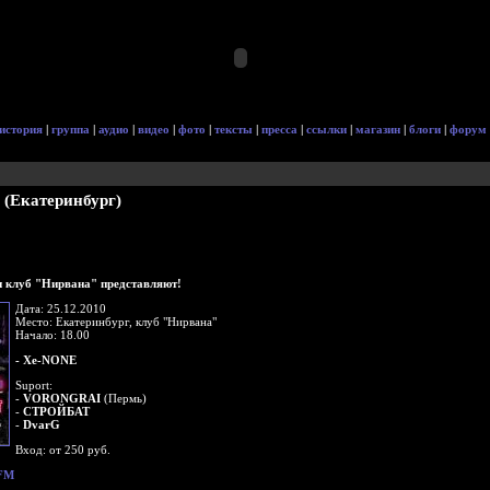
история
|
группа
|
аудио
|
видео
|
фото
|
тексты
|
пресса
|
ссылки
|
магазин
|
блоги
|
форум
" (Екатеринбург)
 и клуб "Нирвана" представляют!
Дата: 25.12.2010
Место: Екатеринбург, клуб "Нирвана"
Начало: 18.00
- Xe-NONE
Suport:
-
VORONGRAI
(Пермь)
-
СТРОЙБАТ
-
DvarG
Вход: от 250 руб.
FM