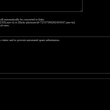
will automatically be converted to links.
452326,size=s] or [flickr-photoset:id=72157594262419167,size=m].
cal ones.
n visitor and to prevent automated spam submissions.