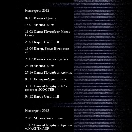
Концерты 2012
07.01
Ижевск
Qwerty
13.01
Москва
Relax
11.02
Санкт-Петербург
Money
Honey
28.04
Киров
Gaudi Hall
16.06
Пермь
Белые Ночи open-
air
20.07
Ижевск
Улетай open-air
26.10
Москва
Relax
27.10
Санкт-Петербург
Арктика
02.11
Екатеринбург
Нирвана
30.11
Санкт-Петербург
А2 -
разогрев
SCOOTER
!
07.12
Киров
Gaudi Hall
Концерты 2013
26.01
Москва
Rock House
15.02
Санкт-Петербург
Арктика
w/NACHTMAHR