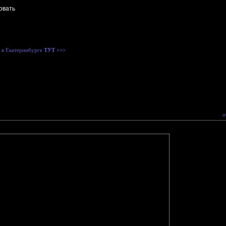
а в Екатеринбурге
ТУТ >>>
о