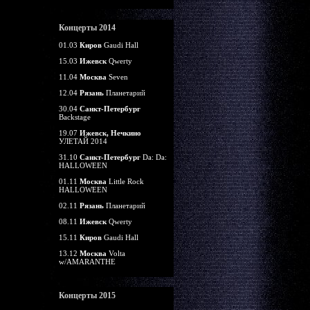
Концерты 2014
01.03
Киров
Gaudi Hall
15.03
Ижевск
Qwerty
11.04
Москва
Seven
12.04
Рязань
Планетарий
30.04
Санкт-Петербург
Backstage
19.07
Ижевск, Нечкино
УЛЕТАЙ 2014
31.10
Санкт-Петербург
Da: Da:
HALLOWEEN
01.11
Москва
Little Rock
HALLOWEEN
02.11
Рязань
Планетарий
08.11
Ижевск
Qwerty
15.11
Киров
Gaudi Hall
13.12
Москва
Volta
w/AMARANTHE
Концерты 2015