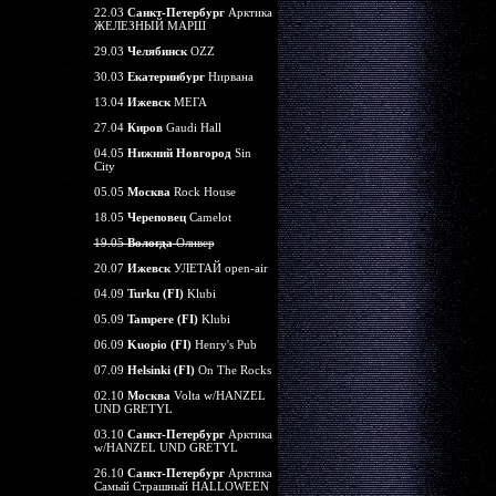
22.03
Санкт-Петербург
Арктика
ЖЕЛЕЗНЫЙ МАРШ
29.03
Челябинск
OZZ
30.03
Екатеринбург
Нирвана
13.04
Ижевск
МЕГА
27.04
Киров
Gaudi Hall
04.05
Нижний Новгород
Sin
City
05.05
Москва
Rock House
18.05
Череповец
Camelot
19.05
Вологда
Оливер
20.07
Ижевск
УЛЕТАЙ open-air
04.09
Turku (FI)
Klubi
05.09
Tampere (FI)
Klubi
06.09
Kuopio (FI)
Henry's Pub
07.09
Helsinki (FI)
On The Rocks
02.10
Москва
Volta w/HANZEL
UND GRETYL
03.10
Санкт-Петербург
Арктика
w/HANZEL UND GRETYL
26.10
Санкт-Петербург
Арктика
Самый Страшный HALLOWEEN