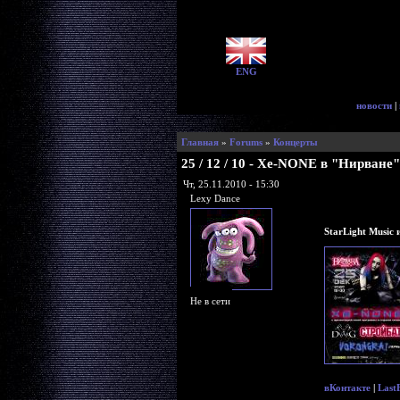
ENG
новости
|
Главная
»
Forums
»
Концерты
25 / 12 / 10 - Xe-NONE в "Нирване
Чт, 25.11.2010 - 15:30
Lexy Dance
StarLight Music
Не в сети
вКонтакте
|
Last