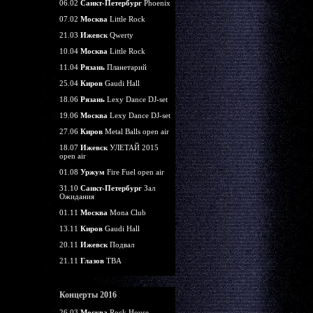
06.02
Санкт-Петербург
Phoenix
07.02
Москва
Little Rock
21.03
Ижевск
Qwerty
10.04
Москва
Little Rock
11.04
Рязань
Планетарий
25.04
Киров
Gaudi Hall
18.06
Рязань
Lexy Dance DJ-set
19.06
Москва
Lexy Dance DJ-set
27.06
Киров
Metal Balls open air
18.07
Ижевск
УЛЕТАЙ 2015
open air
01.08
Уржум
Fire Fuel open air
31.10
Санкт-Петербург
Зал
Ожидания
01.11
Москва
Mona Club
13.11
Киров
Gaudi Hall
20.11
Ижевск
Подвал
21.11
Глазов
TBA
Концерты 2016
26.03
Москва
Rock House