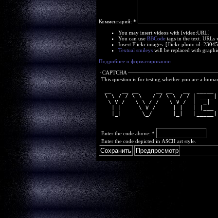
Комментарий:
*
You may insert videos with [video:URL]
You can use
BBCode
tags in the text. URLs 
Insert Flickr images: [flickr-photo:id=230
Textual smileys
will be replaced with graphi
Подробнее о форматировании
CAPTCHA
This question is for testing whether you are a huma
 __   __ __     __ __   __  _____ 
 \ \ / / \ \   / / \ \ / / | ____|
  \ V /   \ \ / /   \ V /  |  _|  
   | |     \ V /     | |   | |___ 
   |_|      \_/      |_|   |_____|
Enter the code above:
*
Enter the code depicted in ASCII art style.