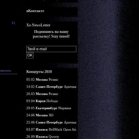
вКонтакте
#1
Xe-NewsLetter
Подпишись на нашу
рассылку! Stay tuned!
тветить
Концерты 2010
05.02
Москва
Релакс
14.02
Санкт-Петербург
Арктика
20.03
Москва
Релакс
03.04
Киров
Победа
29.05
Екатеринбург
Нирвана
24.06
Москва
ХО
25.06
Санкт-Петербург
Арктика
03.07
Ижевск
HellMark Open Air
26.09
Ижевск
Qwerty