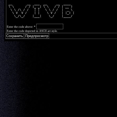
 __        __  ___  __     __  ____  
 \ \      / / |_ _| \ \   / / | __ ) 
  \ \ /\ / /   | |   \ \ / /  |  _ \ 
   \ V  V /    | |    \ V /   | |_) |
    \_/\_/    |___|    \_/    |____/ 
Enter the code above:
*
Enter the code depicted in ASCII art style.