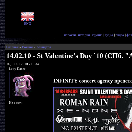
ENG
новости
|
история
|
группа
|
аудио
|
видео
|
фот
Главная
»
Forums
»
Концерты
14.02.10 - St Valentine's Day `10 (СПб.
Вс, 10.01.2010 - 10:34
Lexy Dance
INFINITY concert agency предст
Не в сети