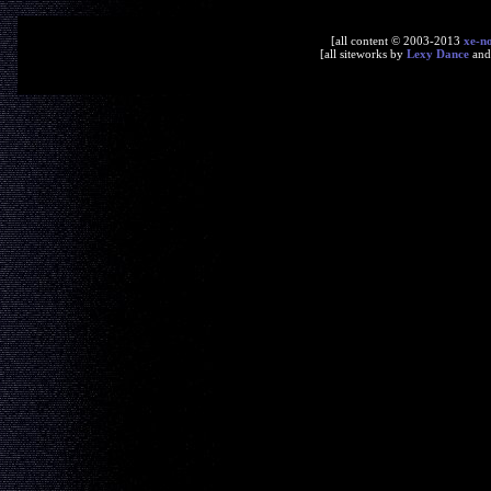
[all content © 2003-2013
xe-n
[all siteworks by
Lexy Dance
an