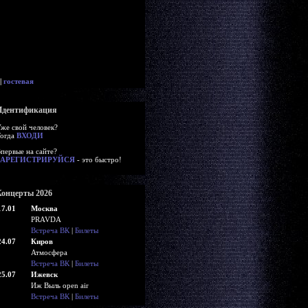
|
гостевая
Идентификация
же свой человек?
огда
ВХОДИ
первые на сайте?
ЗАРЕГИСТРИРУЙСЯ
- это быстро!
Концерты 2026
17.01
Москва
PRAVDA
Встреча ВК
|
Билеты
24.07
Киров
Атмосфера
Встреча ВК
|
Билеты
25.07
Ижевск
Иж Выль open air
Встреча ВК
|
Билеты