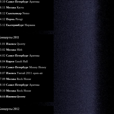
0.10
Санкт-Петербург
Арктика
6.11
Москва
Каста
8.12
Сыктывкар
Nemo
4.12
Пермь
Pirogi
5.12
Екатеринбург
Нирвана
Концерты 2011
1.01
Ижевск
Qwerty
3.02
Москва
Hleb
4.02
Санкт-Петербург
Арктика
6.04
Киров
Gaudi Hall
0.04
Санкт-Петербург
Money Honey
0.07
Ижевск
Улетай 2011 open-air
7.09
Москва
Rock House
8.10
Санкт-Петербург
Арктика
9.10
Москва
Rock House
6.11
Ижевск
Qwerty
Концерты 2012