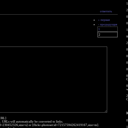
1
2
ответить
0
« первая
0
‹ предыдущая
1
1
2
1
2
0
0
0
0
0
0
2
:URL]
0
t. URLs will automatically be converted to links.
o:id=230452326,size=s] or [flickr-photoset:id=72157594262419167,size=m].
1