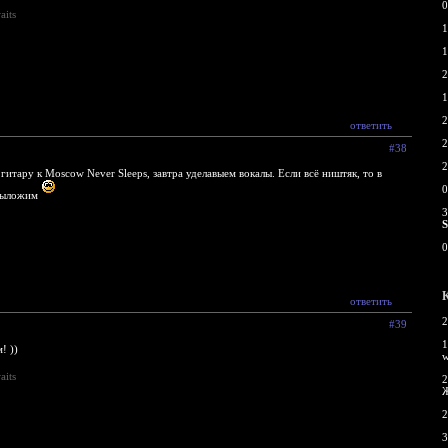
0
aits
1
1
2
1
2
ответить
2
#38
2
гитару к Moscow Never Sleeps, завтра уделавыем вокалы. Если всё ништяк, то в
0
 выложим
3
0
ответить
2
#39
1
! ))
aits
2
2
3