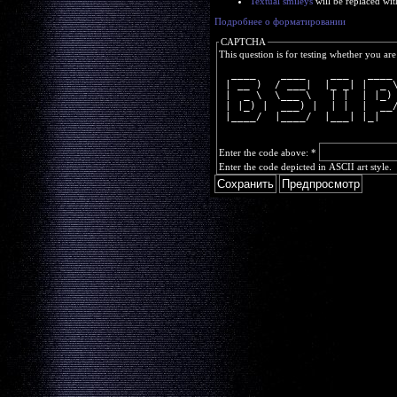
Textual smileys
will be replaced wit
Подробнее о форматировании
CAPTCHA
This question is for testing whether you a
  ____    ____    ___   ____
 | __ )  / ___|  |_ _| |  _ 
 |  _ \  \___ \   | |  | |_)
 | |_) |  ___) |  | |  |  __
 |____/  |____/  |___| |_|  
Enter the code above:
*
Enter the code depicted in ASCII art style.