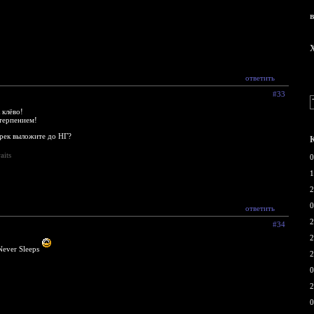
X
ответить
#33
 клёво!
терпением!
трек выложите до НГ?
aits
0
1
2
0
ответить
2
#34
2
ever Sleeps
2
0
2
0