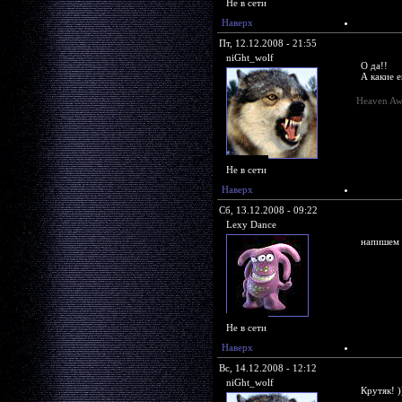
Не в сети
Наверх
Пт, 12.12.2008 - 21:55
niGht_wolf
О да!!
А какие е
Heaven Aw
Не в сети
Наверх
Сб, 13.12.2008 - 09:22
Lexy Dance
напишем 
Не в сети
Наверх
Вс, 14.12.2008 - 12:12
niGht_wolf
Крутяк! )