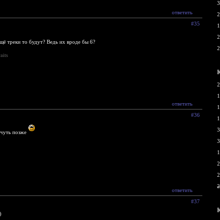
3
ответить
2
#35
1
2
щё треки то будут? Ведь их вроде бы 6?
2
aits
2
1
ответить
1
#36
1
3
чуть позже
3
1
2
2
2
ответить
#37
)