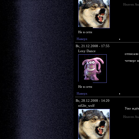
Heaven Aw
Не в сети
Наверх
Вс, 21.12.2008 - 17:55
Lexy Dance
отписали 
четверг
Не в сети
Наверх
Вс, 28.12.2008 - 14:20
niGht_wolf
Уже ждём
Heaven Aw