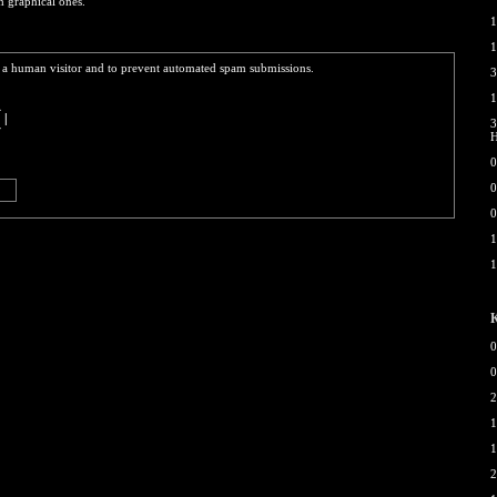
h graphical ones.
1
1
re a human visitor and to prevent automated spam submissions.
3
  
1
\ 
 |
3
/ 
  
0
0
0
1
1
0
0
2
1
1
2