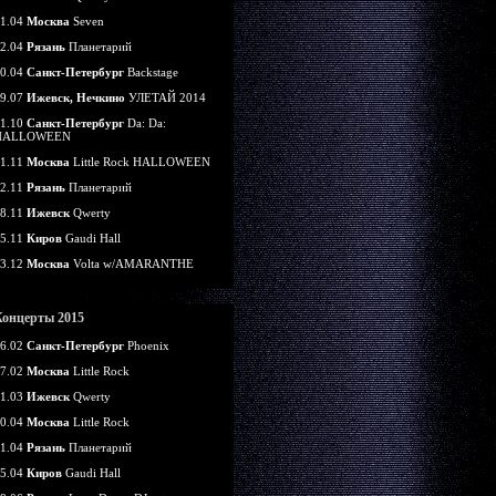
1.04
Москва
Seven
2.04
Рязань
Планетарий
0.04
Санкт-Петербург
Backstage
9.07
Ижевск, Нечкино
УЛЕТАЙ 2014
1.10
Санкт-Петербург
Da: Da:
HALLOWEEN
1.11
Москва
Little Rock HALLOWEEN
2.11
Рязань
Планетарий
8.11
Ижевск
Qwerty
5.11
Киров
Gaudi Hall
3.12
Москва
Volta w/AMARANTHE
Концерты 2015
6.02
Санкт-Петербург
Phoenix
7.02
Москва
Little Rock
1.03
Ижевск
Qwerty
0.04
Москва
Little Rock
1.04
Рязань
Планетарий
5.04
Киров
Gaudi Hall