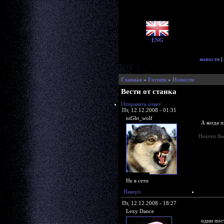
ENG
новости
|
Главная
»
Forums
»
Новости
Вести от станка
Отправить ответ
Пт, 12.12.2008 - 01:31
niGht_wolf
А когда 
Heaven Aw
Не в сети
Наверх
Пт, 12.12.2008 - 18:27
Lexy Dance
один пос