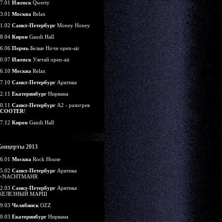
7.01
Ижевск
Qwerty
3.01
Москва
Relax
1.02
Санкт-Петербург
Money Honey
8.04
Киров
Gaudi Hall
6.06
Пермь
Белые Ночи open-air
0.07
Ижевск
Улетай open-air
6.10
Москва
Relax
7.10
Санкт-Петербург
Арктика
2.11
Екатеринбург
Нирвана
0.11
Санкт-Петербург
А2 - разогрев
SCOOTER
!
7.12
Киров
Gaudi Hall
Концерты 2013
6.01
Москва
Rock House
5.02
Санкт-Петербург
Арктика
w/NACHTMAHR
2.03
Санкт-Петербург
Арктика
ЖЕЛЕЗНЫЙ МАРШ
9.03
Челябинск
OZZ
0.03
Екатеринбург
Нирвана