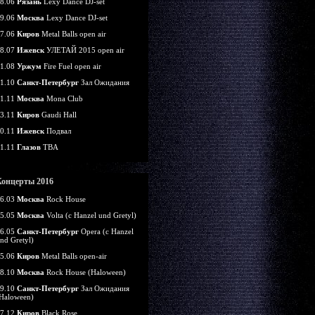
8.06
Рязань
Lexy Dance DJ-set
9.06
Москва
Lexy Dance DJ-set
7.06
Киров
Metal Balls open air
8.07
Ижевск
УЛЕТАЙ 2015 open air
1.08
Уржум
Fire Fuel open air
1.10
Санкт-Петербург
Зал Ожидания
1.11
Москва
Mona Club
3.11
Киров
Gaudi Hall
0.11
Ижевск
Подвал
1.11
Глазов
TBA
Концерты 2016
6.03
Москва
Rock House
5.05
Москва
Volta (c Hanzel und Gretyl)
6.05
Санкт-Петербург
Opera (c Hanzel
nd Gretyl)
5.06
Киров
Metal Balls open-air
8.10
Москва
Rock House (Haloween)
9.10
Санкт-Петербург
Зал Ожидания
Haloween)
7.12
Киров
Black Rose