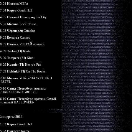
3.04
Ижевск
МЕГА
7.04
Киров
Gaudi Hall
4.05
Нижний Новгород
Sin City
5.05
Москва
Rock House
8.05
Череповец
Camelot
9.05
Вологда
Оливер
0.07
Ижевск
УЛЕТАЙ open-air
4.09
Turku (FI)
Klubi
5.09
Tampere (FI)
Klubi
6.09
Kuopio (FI)
Henry's Pub
7.09
Helsinki (FI)
On The Rocks
2.10
Москва
Volta w/HANZEL UND
GRETYL
3.10
Санкт-Петербург
Арктика
w/HANZEL UND GRETYL
6.10
Санкт-Петербург
Арктика Самый
Страшный HALLOWEEN
Концерты 2014
1.03
Киров
Gaudi Hall
5.03
Ижевск
Qwerty