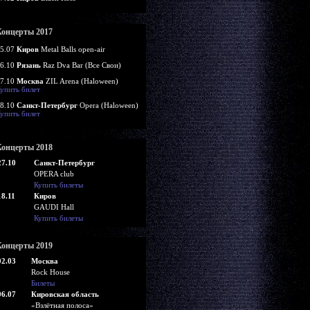
Концерты 2017
5.07
Киров
Metal Balls open-air
6.10
Рязань
Raz Dva Bar (Все Свои)
7.10
Москва
ZIL Arena (Haloween)
упить билет
8.10
Санкт-Петербург
Opera (Haloween)
упить билет
Концерты 2018
27.10
Санкт-Петербург
OPERA club
Купить билеты
18.11
Киров
GAUDI Hall
Купить билеты
Концерты 2019
02.03
Москва
Rock House
Билеты
06.07
Кировская область
«Взлётная полоса»