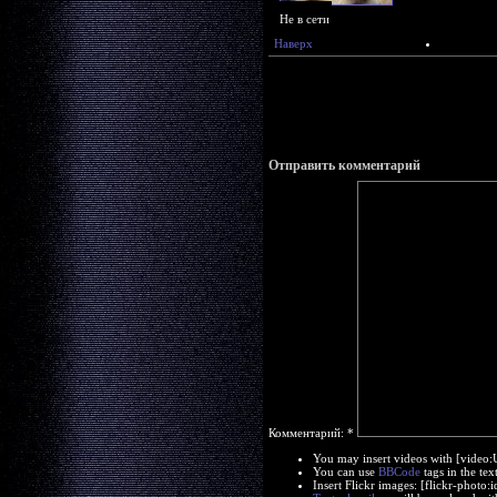
Не в сети
Наверх
Отправить комментарий
Комментарий:
*
You may insert videos with [video
You can use
BBCode
tags in the tex
Insert Flickr images: [flickr-phot