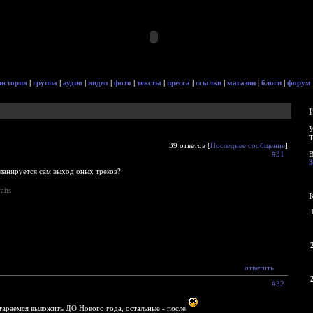
история
|
группа
|
аудио
|
видео
|
фото
|
тексты
|
пресса
|
ссылки
|
магазин
|
блоги
|
форум
У
Т
39 ответов [
Последнее сообщение
]
#31
В
планируется сам выход оных треков?
aits
ответить
#32
тараемся выложить ДО Нового года, остальные - после