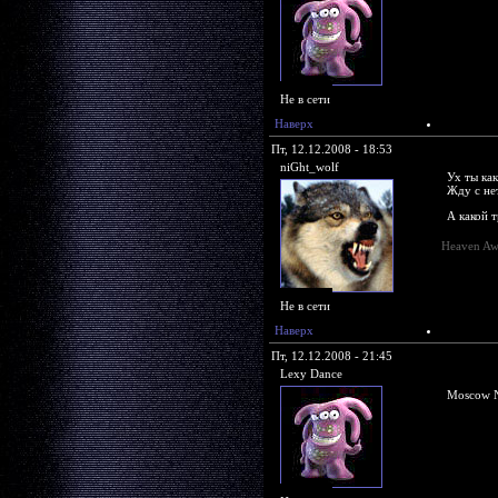
Не в сети
Наверх
Пт, 12.12.2008 - 18:53
niGht_wolf
Ух ты как
Жду с не
А какой 
Heaven Aw
Не в сети
Наверх
Пт, 12.12.2008 - 21:45
Lexy Dance
Moscow N