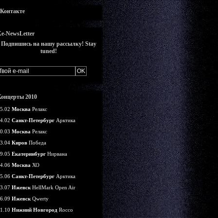
вКонтакте
e-NewsLetter
Подпишись на нашу рассылку! Stay
tuned!
Концерты 2010
5.02
Москва
Релакс
4.02
Санкт-Петербург
Арктика
0.03
Москва
Релакс
3.04
Киров
Победа
9.05
Екатеринбург
Нирвана
4.06
Москва
ХО
5.06
Санкт-Петербург
Арктика
3.07
Ижевск
HellMark Open Air
6.09
Ижевск
Qwerty
1.10
Нижний Новгород
Rocco