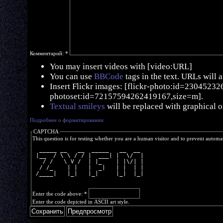
Комментарий:
*
You may insert videos with [video:URL]
You can use
BBCode
tags in the text. URLs will 
Insert Flickr images: [flickr-photo:id=230452326,
photoset:id=72157594262419167,size=m].
Textual smileys
will be replaced with graphical o
Подробнее о форматировании
CAPTCHA
This question is for testing whether you are a human visitor and to prevent autom
  _____ __   __  _____   __  __ 
 |__  / \ \ / / |  ___| |  \/  |
   / /   \ V /  | |_    | |\/| |
  / /_    | |   |  _|   | |  | |
 /____|   |_|   |_|     |_|  |_|
Enter the code above:
*
Enter the code depicted in ASCII art style.