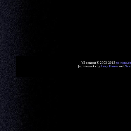
[all content © 2003-2013
xe-none.c
[all siteworks by
Lexy Dance
and
New