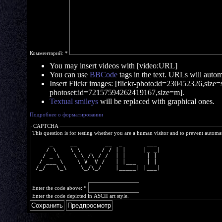
Комментарий:
*
You may insert videos with [video:URL]
You can use
BBCode
tags in the text. URLs will automa
Insert Flickr images: [flickr-photo:id=230452326,size=s]
photoset:id=72157594262419167,size=m].
Textual smileys
will be replaced with graphical ones.
Подробнее о форматировании
CAPTCHA
This question is for testing whether you are a human visitor and to prevent autom
     _     __        __  _       ___ 
    / \    \ \      / / | |     |_ _|
   / _ \    \ \ /\ / /  | |      | | 
  / ___ \    \ V  V /   | |___   | | 
 /_/   \_\    \_/\_/    |_____| |___|
Enter the code above:
*
Enter the code depicted in ASCII art style.