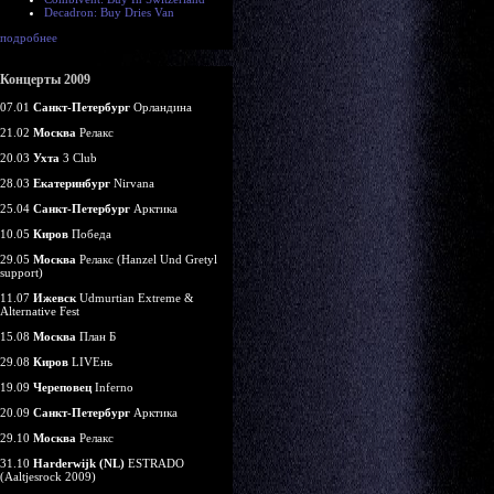
Decadron: Buy Dries Van
подробнее
Концерты 2009
07.01
Санкт-Петербург
Орландина
21.02
Москва
Релакс
20.03
Ухта
3 Club
28.03
Екатеринбург
Nirvana
25.04
Санкт-Петербург
Арктика
10.05
Киров
Победа
29.05
Москва
Релакс (Hanzel Und Gretyl
support)
11.07
Ижевск
Udmurtian Extreme &
Alternative Fest
15.08
Москва
План Б
29.08
Киров
LIVEнь
19.09
Череповец
Inferno
20.09
Санкт-Петербург
Арктика
29.10
Москва
Релакс
31.10
Harderwijk (NL)
ESTRADO
(Aaltjesrock 2009)