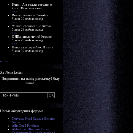
Блин... А я только сегодня о
1 год 36 недель
назад
>>>
Выступление со Светой -
5 лет 29 недель
назад
>>>
!!! весч согласен! Солистка
5 лет 29 недель
назад
>>>
С ЯПа, аналогично! Космос
5 лет 29 недель
назад
>>>
Наткнулся случайно. И тут в
5 лет 29 недель
назад
>>>
more
Xe-NewsLetter
Подпишись на нашу рассылку! Stay
tuned!
Новые обсуждения форума
Norvasc: Need Canada Generic
Name
Alli: Can I Purchase
Aldactone: Discount Prices
Combivent: Buy In Switzerland