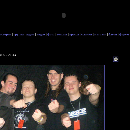
история
|
группа
|
аудио
|
видео
|
фото
|
тексты
|
пресса
|
ссылки
|
магазин
|
блоги
|
форум
009 - 20:43