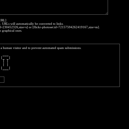
:URL]
t. URLs will automatically be converted to links.
o:id=230452326,size=s] or [flickr-photoset:id=72157594262419167,size=m].
h graphical ones.
re a human visitor and to prevent automated spam submissions.
  ___ 
 |_ _|
  | | 
  | | 
 |___|