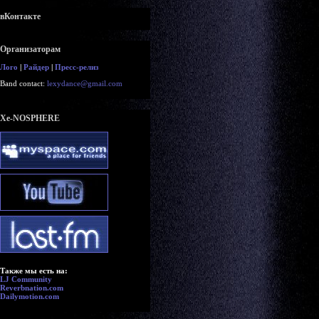
вКонтакте
Организаторам
Лого
|
Райдер
|
Пресс-релиз
Band contact:
lexydance@gmail.com
Xe-NOSPHERE
Также мы есть на:
LJ Community
Reverbnation.com
Dailymotion.com