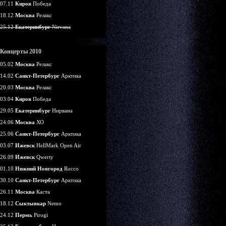
07.11
Киров
Победа
18.12
Москва
Релакс
25.12
Екатеринбург
Nirvana
Концерты 2010
05.02
Москва
Релакс
14.02
Санкт-Петербург
Арктика
20.03
Москва
Релакс
03.04
Киров
Победа
29.05
Екатеринбург
Нирвана
24.06
Москва
ХО
25.06
Санкт-Петербург
Арктика
03.07
Ижевск
HellMark Open Air
26.09
Ижевск
Qwerty
01.10
Нижний Новгород
Rocco
30.10
Санкт-Петербург
Арктика
26.11
Москва
Каста
18.12
Сыктывкар
Nemo
24.12
Пермь
Pirogi