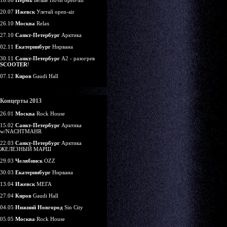
16.06
Пермь
Белые Ночи open-air
20.07
Ижевск
Улетай open-air
26.10
Москва
Relax
27.10
Санкт-Петербург
Арктика
02.11
Екатеринбург
Нирвана
30.11
Санкт-Петербург
А2 - разогрев
SCOOTER
!
07.12
Киров
Gaudi Hall
Концерты 2013
26.01
Москва
Rock House
15.02
Санкт-Петербург
Арктика
w/NACHTMAHR
22.03
Санкт-Петербург
Арктика
ЖЕЛЕЗНЫЙ МАРШ
29.03
Челябинск
OZZ
30.03
Екатеринбург
Нирвана
13.04
Ижевск
МЕГА
27.04
Киров
Gaudi Hall
04.05
Нижний Новгород
Sin City
05.05
Москва
Rock House