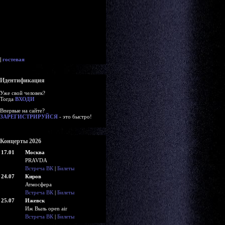
|
гостевая
Идентификация
Уже свой человек?
Тогда
ВХОДИ
Впервые на сайте?
ЗАРЕГИСТРИРУЙСЯ
- это быстро!
Концерты 2026
17.01
Москва
PRAVDA
Встреча ВК
|
Билеты
24.07
Киров
Атмосфера
Встреча ВК
|
Билеты
25.07
Ижевск
Иж Выль open air
Встреча ВК
|
Билеты