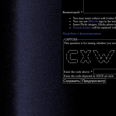
Комментарий:
*
You may insert videos with [video
You can use
BBCode
tags in the tex
Insert Flickr images: [flickr-phot
Textual smileys
will be replaced wit
Подробнее о форматировании
CAPTCHA
This question is for testing whether you a
   ____  __  __ __        __
  / ___| \ \/ / \ \      / /
 | |      \  /   \ \ /\ / / 
 | |___   /  \    \ V  V /  
  \____| /_/\_\    \_/\_/   
Enter the code above:
*
Enter the code depicted in ASCII art style.