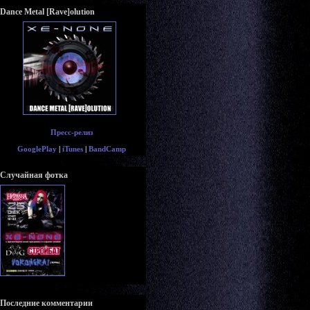
Dance Metal [Rave]olution
Пресс-релиз
GooglePlay
|
iTunes
|
BandCamp
Случайная фотка
Последние комментарии